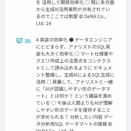
を 活用して開発効率化 ○ 既に多方面
から生成AI活用事例が共有されてい
るのでここでは割愛 © DeNA Co.,
Ltd. 24
4 実装の効率化 ● データエンジニア
25.
にとどまらず、アナリストのSQL実
装も大きく効率化 ○ マート仕様書や
クエリ作成上の注意点をコンテクス
トとして読み込めるように ドキュメ
ント整備し、生成AIによるSQL生成に
活用 ○ 発展して、アナリストと一緒
に「AIが認識しやすい形のデータマ
ート」とは何か？ という議論を進め
ている ○ 今後は人間よりもAIが理解
しやすい形のデータを提供すること
が求められる？ 分析したい内容 デー
タ分析用SQL データマートの情報 ©
DeNA Co., Ltd. 25