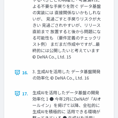
よる不要な手戻りを防ぐ データ基盤
の実装には 直接関係ないかもしれな
いが、 見過ごすと手戻りリスクが大
きい 見過ごされやすいが、リリース
直前まで 放置すると後から問題にな
る可能性も （要件定義のチェックリ
スト例） まだまだ作成中ですが...最
終的には公開したいと考えています
© DeNA Co., Ltd. 15
3. 生成AIを活用した データ基盤開発
16.
の効率化 © DeNA Co., Ltd. 16
生成AIを活用したデータ基盤の開発
17.
効率化 1 ● 今年2月にDeNAが「AIオ
ールイン」を掲げて以降、全社的に
生成AIを積極的に 活用できる環境が
整ってきている ● 生成AIを活用し