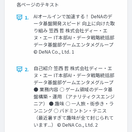
各ページのテキスト
AIオールインで加速する！ DeNAのデ
1.
ータ基盤開発スピード 向上に向けた取
り組み 笠西 哲 株式会社ディー・エ
ヌ・エー IT本部AI・データ戦略統括部
データ基盤部ゲームエンタメグループ
© DeNA Co., Ltd. 1
自己紹介 笠西 哲 株式会社ディー・エ
2.
ヌ・エー IT本部AI・データ戦略統括部
データ基盤部ゲームエンタメグループ
● 業務内容 ○ ゲーム領域のデータ基
盤構築・運用 （アナリティクスエンジ
ニア） ● 趣味 ○ 一人旅・街歩き・ラ
ンニング ○ バドミントン・テニス
（最近暑すぎて趣味が全て封じられて
います...） © DeNA Co., Ltd. 2