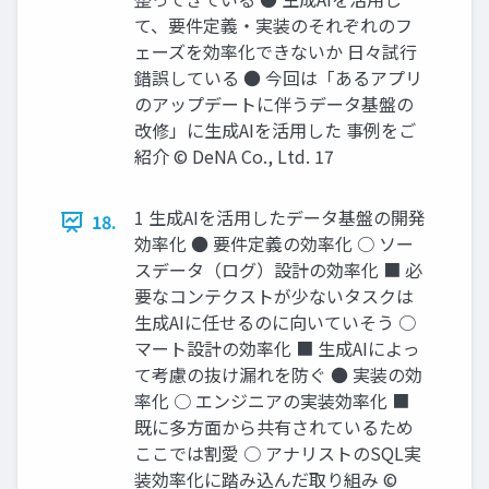
て、要件定義・実装のそれぞれのフ
ェーズを効率化できないか 日々試行
錯誤している ● 今回は「あるアプリ
のアップデートに伴うデータ基盤の
改修」に生成AIを活用した 事例をご
紹介 © DeNA Co., Ltd. 17
1 生成AIを活用したデータ基盤の開発
18.
効率化 ● 要件定義の効率化 ○ ソー
スデータ（ログ）設計の効率化 ■ 必
要なコンテクストが少ないタスクは
生成AIに任せるのに向いていそう ○
マート設計の効率化 ■ 生成AIによっ
て考慮の抜け漏れを防ぐ ● 実装の効
率化 ○ エンジニアの実装効率化 ■
既に多方面から共有されているため
ここでは割愛 ○ アナリストのSQL実
装効率化に踏み込んだ取り組み ©