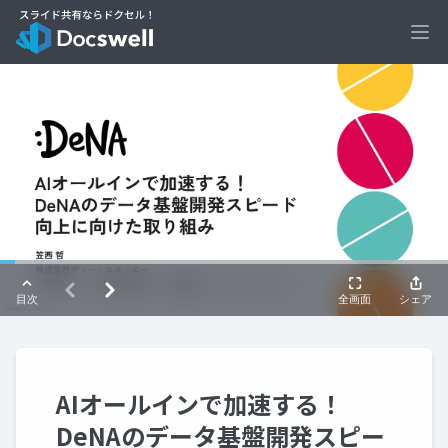
Ope
AIオールインで加速する！
DeNAのデータ基盤開発スピー