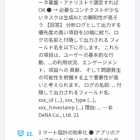
ータ基盤・アナリストで選定すれば
OK ● → 必要なコンテクストが少な
いタスクは生成AIとの親和性が高そ
う 【回答】 分析ログとして出力する
優先度の高い項目を10個に絞り、ロ
グの名前と付随して出力される フィ
ールド名を以下に示します。 これら
の項目は、ユーザーの基本的な行
動、...の利用状況、エンゲージメン
ト、収益への 貢献、 そして問題発生
の可能性を把握する上で重要性が高
いと考えられます。 ログの名前: ... 付
随して出力されるフィールド名:
xxx_id (...), xxx_type (...),
xxx_timestamp (...) 理由: ... … ©
DeNA Co., Ltd. 21
3 マート設計の効率化 ● アプリのア
22.
ップデートに伴いどのようなデータ