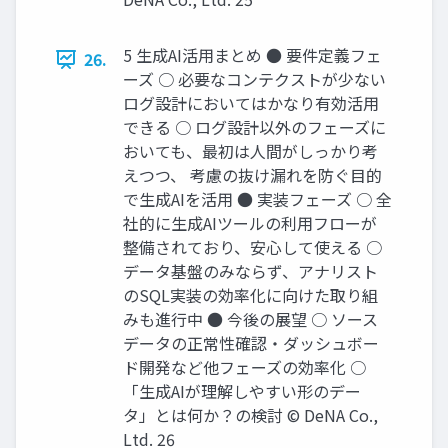
5 生成AI活用まとめ ● 要件定義フェ
26.
ーズ ○ 必要なコンテクストが少ない
ログ設計においてはかなり有効活用
できる ○ ログ設計以外のフェーズに
おいても、最初は人間がしっかり考
えつつ、 考慮の抜け漏れを防ぐ目的
で生成AIを活用 ● 実装フェーズ ○ 全
社的に生成AIツールの利用フローが
整備されており、安心して使える ○
データ基盤のみならず、アナリスト
のSQL実装の効率化に向けた取り組
みも進行中 ● 今後の展望 ○ ソース
データの正常性確認・ダッシュボー
ド開発など他フェーズの効率化 ○
「生成AIが理解しやすい形のデー
タ」とは何か？の検討 © DeNA Co.,
Ltd. 26