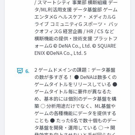
/ スマートシティ 事業部 横断組織 デー
タ/ML利活⽤⽀援 データ基盤部 ゲーム
エンタメG ヘルスケア‧ メディカルG
ライブ コミュニティG スポーツ‧ バッ
クオフィスG 経営企画 / HR / CS など
横断機能の提供‧技術⽀援 プラットフ
ォームG © DeNA Co., Ltd. © SQUARE
ENIX ©DeNA Co., Ltd. 5
2 ゲームドメインの課題：データ基盤
6.
の数が多すぎる！ ● DeNAは数多くの
ゲームタイトルをリリースしている ●
ゲームタイトル毎に要件が異なるた
め、基本的には個別のデータ基盤を構
築 ○ 分析用途だけでなく、ML基盤や
ゲームの各種機能にデータを提供する
ことも ● たった6名で数十個ものデー
タ基盤を開発・運用している ○ → 開
発効率を向上させないと手が回らなく