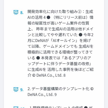
開発効率化に向けた取り組み②：生成
8.
AIの活用 4 ● （特にリリース前は）情
報の秘匿性が高いゲーム案件の性質
上、 昨年まで生成AIの活用は他ドメイ
ンと比較してやや遅れていた ● 今年2
月にDeNAが「AIオールイン」を掲げ
て以降、ゲームドメインでも 生成AIを
積極的に活用できる環境が整ってきて
いる ● 本発表では「あるアプリのア
ップデートに伴うデータ基盤の改修」
に生成AIを 活用した事例を後ほどご紹
介 © DeNA Co., Ltd. 8
2. データ基盤構築のテンプレート化 ©
9.
DeNA Co., Ltd. 9
1 開発環境テンプレートの作成 ● ゲ