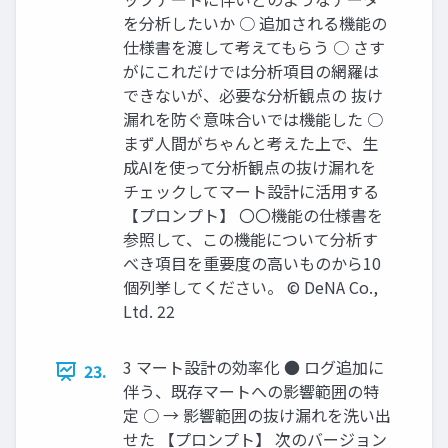
を分析したいか ○ 追加される機能の
仕様書を渡して考えてもらう ○ さす
がにこれだけでは分析項目の網羅は
できないが、必要な分析観点の 抜け
漏れを防ぐ意味合いでは機能した ○
まず人間がちゃんと考えた上で、生
成AIを使って分析観点の抜け漏れを
チェックしてマート設計に活用する
【プロンプト】 〇〇機能の仕様書を
参照して、この機能について分析す
べき項目を重要度の高いものから10
個列挙してください。 © DeNA Co.,
Ltd. 22
3 マート設計の効率化 ● ログ追加に
23.
伴う、既存マートへの影響範囲の特
定 ○ → 影響範囲の抜け漏れを洗い出
せた 【プロンプト】 次のバージョン