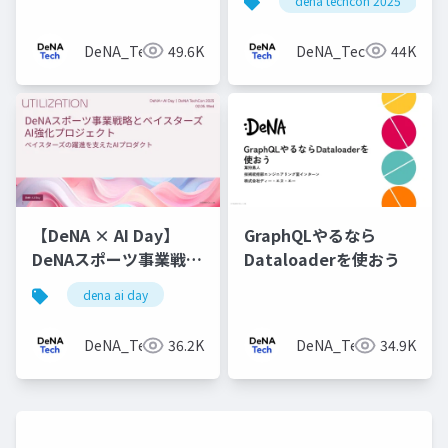
dena techcon 2025
を使う理由
DeNA_Tech
49.6K
DeNA_Tech
44K
【DeNA × AI Day】
GraphQLやるなら
DeNAスポーツ事業戦略
Dataloaderを使おう
とベイスターズAI強化
dena ai day
プロジェクト
DeNA_Tech
36.2K
DeNA_Tech
34.9K