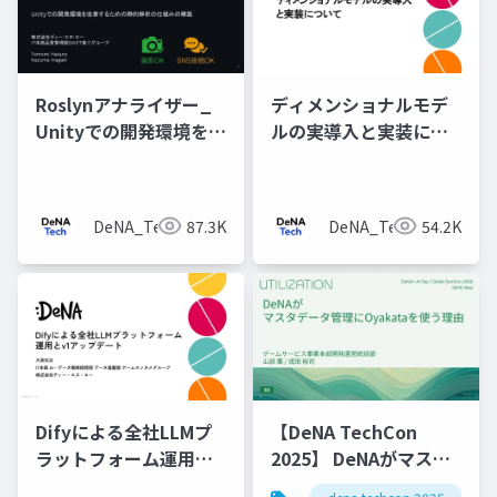
Roslynアナライザー_
ディメンショナルモデ
Unityでの開発環境を改
ルの実導入と実装につ
善するための静的解析
いて
の仕組みの構築
DeNA_Tech
87.3K
DeNA_Tech
54.2K
Difyによる全社LLMプ
【DeNA TechCon
ラットフォーム運用と
2025】 DeNAがマスタ
v1アップデート
データ管理にOyakata