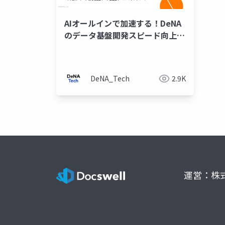
AIオールインで加速する！DeNA
のデータ基盤開発スピード向上に
向けた取り組み
DeNA_Tech
2.9K
運営：株