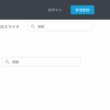
ログイン
新規登録
検索
てのスライド
検索