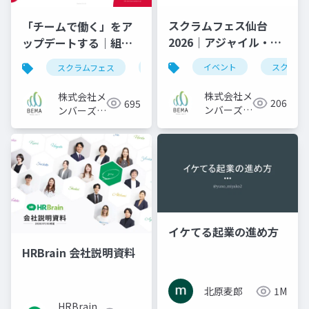
スクラムフェス仙台
「チームで働く」をア
2026｜アジャイル・ス
ップデートする｜組織
クラムクイズ大会
の持続可能性を高める
イベント
スクラム
スクラムフェス
イベント
登壇資料
ためのハピネスリーダ
ー制度の実践｜メンバ
株式会社メ
株式会社メ
206
695
ーズ
ンバーズ
ンバーズ
BEMA Lab
BEMA Lab
イケてる起業の進め方
HRBrain 会社説明資料
北原麦郎
1M
HRBrain