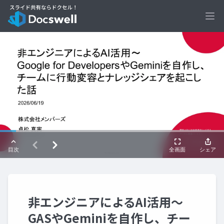
Ope
非エンジニアによるAI活用〜
GASやGeminiを自作し、チー