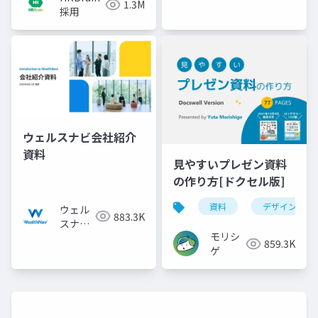
1.3M
採用
ウェルスナビ会社紹介
資料
見やすいプレゼン資料
の作り方[ドクセル版]
資料
デザイン
ウェル
883.3K
スナビ
モリシ
株式会
859.3K
ゲ
社