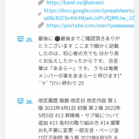
https://band.us/@amami
https://docs.google.com/spreadsheets/d
q6BcB2CbcK4rtMjwliJoPiJfQMKJw_JZXn
https://youtube.com/user/tyaaaaaaaaaa
最後に ⚫最後までご確認頂きありが
25.
とうございます ここまで細かく記載
したのは、初心者の方でも 分かり易
くお伝えしたかったからです。 合言
葉は『あまらー』です。 うちは奄美
メンバーの事をあまらーと呼びます(*
´∀`*)ｱﾊﾝ 終わり 25
改定履歴 版数 改定日 改定内容 第１
26.
版 2022年4月1日 初版 第２版 2022年
5月5日 #12 昇降格・サブ垢について
追加 #13 各村の取り組み方 #14 援軍
お礼不要に変更 一部文言・ページ並
び訂正削除 第３版 2022年6月5日 ＃