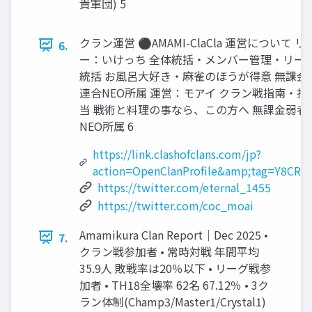
貴軍団) 5
クラン運営 ⚫AMAMI-ClaCla 運営について リ
6.
ー：いけっち 全体統括・メンバー管理・リー
統括 お風呂大好き・麻雀のほうが得意 無課金
連合NEO所属 運営：モアイ クラン戦指南・指
当 戦術と料理の事なら、この方へ 無課金弱者
NEO所属 6
https://link.clashofclans.com/jp?
action=OpenClanProfile&amp;tag=Y8CRJ
https://twitter.com/eternal_1455
https://twitter.com/coc_moai
Amamikura Clan Report｜Dec 2025 •
7.
クラン戦参加者 • 常時対戦 年間平均
35.9人 敗戦率は20％以下 • リーグ戦参
加者 • TH18全壊率 62名 67.12％ • 3ク
ラン体制(Champ3/Master1/Crystal1)