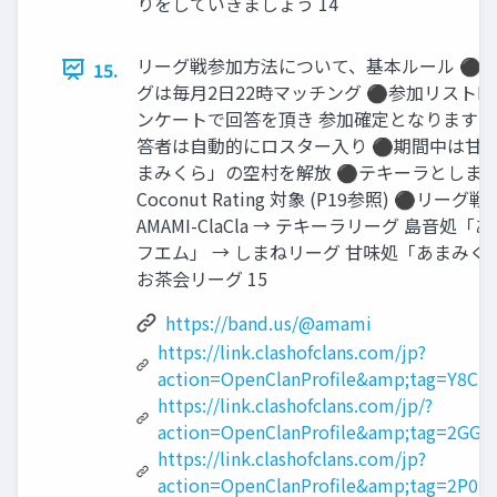
りをしていきましょう 14
リーグ戦参加方法について、基本ルール ⚫
15.
グは毎月2日22時マッチング ⚫参加リストBA
ンケートで回答を頂き 参加確定となります 
答者は自動的にロスター入り ⚫期間中は甘
まみくら」の空村を解放 ⚫テキーラとしま
Coconut Rating 対象 (P19参照) ⚫リーグ
AMAMI-ClaCla → テキーラリーグ 島音処「
フエム」 → しまねリーグ 甘味処「あまみく
お茶会リーグ 15
https://band.us/@amami
https://link.clashofclans.com/jp?
action=OpenClanProfile&amp;tag=Y8CR
https://link.clashofclans.com/jp/?
action=OpenClanProfile&amp;tag=2GG
https://link.clashofclans.com/jp?
action=OpenClanProfile&amp;tag=2P0L