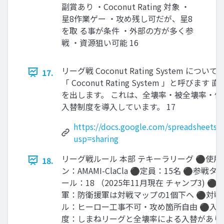
副賞あり ・Coconut Rating 対象 ・
星8作業ゲー ・攻め残し可だが、星8
を取 る事が条件 ・外部の方が多く参
戦 ・資源狙い可能 16
リーグ戦 Coconut Rating Syste
17.
「 Coconut Rating System 」と呼びます
を出します。 これは、全壊率・被全壊率・係数に
入替制度を導入しています。 17
https://docs.google.com/spreadsheet
usp=sharing
リーグ戦ルール 本部 テキーラリーグ ⚫使用
18.
ン：AMAMI-ClaCla ⚫定員：15名 ⚫参戦タ
ール：18 （2025年11月現在 チャンプ3) ⚫
軍：防衛援軍は対戦マップの1個下へ ⚫対戦
ル：ヒーロー工事不可・攻め箇所自由 ⚫入
度：しまねリーグと全壊率による入替があり