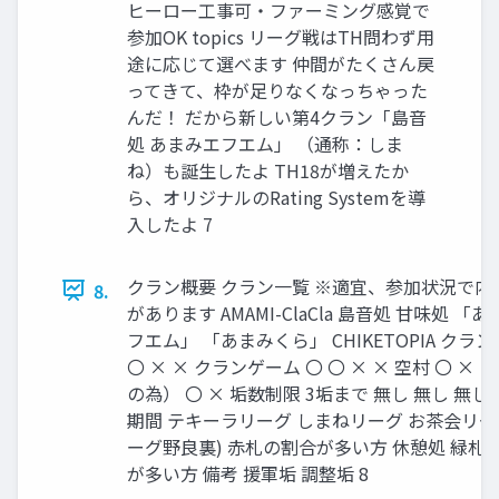
ヒーロー工事可・ファーミング感覚で
参加OK topics リーグ戦はTH問わず用
途に応じて選べます 仲間がたくさん戻
ってきて、枠が足りなくなっちゃった
んだ！ だから新しい第4クラン「島音
処 あまみエフエム」 （通称：しま
ね）も誕生したよ TH18が増えたか
ら、オリジナルのRating Systemを導
入したよ 7
クラン概要 クラン一覧 ※適宜、参加状況で内
8.
があります AMAMI-ClaCla 島音処 甘味処 「
フエム」 「あまみくら」 CHIKETOPIA クラン
〇 × × クランゲーム 〇 〇 × × 空村 〇 ×
の為） 〇 × 垢数制限 3垢まで 無し 無し 無し
期間 テキーラリーグ しまねリーグ お茶会リーグ
ーグ野良裏) 赤札の割合が多い方 休憩処 緑札
が多い方 備考 援軍垢 調整垢 8