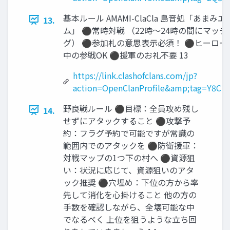
基本ルール AMAMI-ClaCla 島音処「あまみエ
13.
ム」 ⚫常時対戦 （22時～24時の間にマッチ
グ） ⚫参加札の意思表示必須！ ⚫ヒーロー
中の参戦OK ⚫援軍のお礼不要 13
https://link.clashofclans.com/jp?
action=OpenClanProfile&amp;tag=Y8CR
野良戦ルール ⚫目標：全員攻め残し
14.
せずにアタックすること ⚫攻撃予
約：フラグ予約で可能ですが常識の
範囲内でのアタックを ⚫防衛援軍：
対戦マップの1つ下の村へ ⚫資源狙
い：状況に応じて、資源狙いのアタ
ック推奨 ⚫穴埋め：下位の方から率
先して消化を心掛けること 他の方の
手数を確認しながら、全壊可能な中
でなるべく 上位を狙うような立ち回