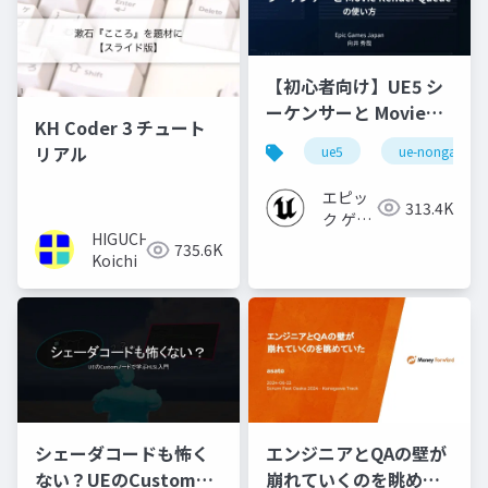
【初心者向け】UE5 シ
ーケンサーと Movie
KH Coder 3 チュート
Render Queue の使い
リアル
ue5
ue-nongame
方【Cinematic Dive
2023】
エピッ
313.4K
ク ゲー
HIGUCHI
ムズ ジ
735.6K
Koichi
ャパン
シェーダコードも怖く
エンジニアとQAの壁が
ない？UEのCustomノ
崩れていくのを眺めて