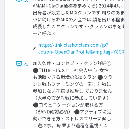
AMAMI-ClaCla(通称あまみくら) 2014年4月、
出身者が設立したMIXクランです 周りのあま
※に助けられMIXの大会では 顔を出せる程ま
成長したガヤクランです ※クラメンの事をあ
ーと呼ぶ 3
https://link.clashofclans.com/jp?
action=OpenClanProfile&amp;tag=Y8CRJ
加入条件・コンセプト・クラン詳細①
4.
⚫TH18～15以上。社会人中心･女性
も活躍できる環境のR20クラン ⚫クラ
ン対戦もファーミングの一部。対戦に
参加しない在籍は推奨し ておりません
（大半の方が対戦に参加しています）
⚫コミュニケーションが取れる方
（BAND確認必須） ⚫アクティブに活
動ができる方・ストレスフリーに楽し
く遊ぶ事。 結果より過程を重視！ 4