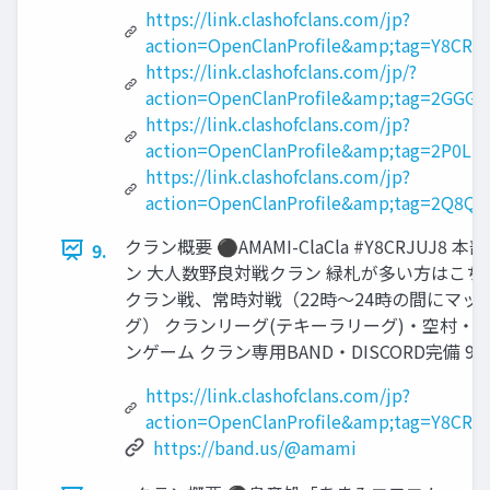
https://link.clashofclans.com/jp?
action=OpenClanProfile&amp;tag=Y8CRJ
https://link.clashofclans.com/jp/?
action=OpenClanProfile&amp;tag=2GGG
https://link.clashofclans.com/jp?
action=OpenClanProfile&amp;tag=2P0LP
https://link.clashofclans.com/jp?
action=OpenClanProfile&amp;tag=2Q8Q
クラン概要 ⚫AMAMI-ClaCla #Y8CRJUJ8 本
9.
ン 大人数野良対戦クラン 緑札が多い方はこち
クラン戦、常時対戦（22時～24時の間にマッ
グ） クランリーグ(テキーラリーグ)・空村・
ンゲーム クラン専用BAND・DISCORD完備 9
https://link.clashofclans.com/jp?
action=OpenClanProfile&amp;tag=Y8CRJ
https://band.us/@amami