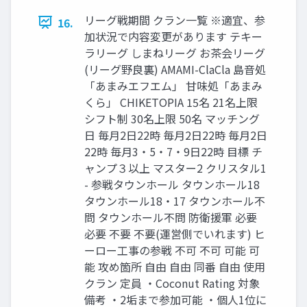
リーグ戦期間 クラン一覧 ※適宜、参
16.
加状況で内容変更があります テキー
ラリーグ しまねリーグ お茶会リーグ
(リーグ野良裏) AMAMI-ClaCla 島音処
「あまみエフエム」 甘味処「あまみ
くら」 CHIKETOPIA 15名 21名上限
シフト制 30名上限 50名 マッチング
日 毎月2日22時 毎月2日22時 毎月2日
22時 毎月3・5・7・9日22時 目標 チ
ャンプ３以上 マスター2 クリスタル1
- 参戦タウンホール タウンホール18
タウンホール18・17 タウンホール不
問 タウンホール不問 防衛援軍 必要
必要 不要 不要(運営側でいれます) ヒ
ーロー工事の参戦 不可 不可 可能 可
能 攻め箇所 自由 自由 同番 自由 使用
クラン 定員 ・Coconut Rating 対象
備考 ・2垢まで参加可能 ・個人1位に