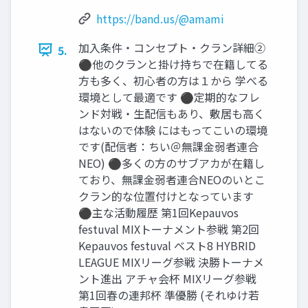
https://band.us/@amami
加入条件・コンセプト・クラン詳細②
5.
⚫他のクランと掛け持ちで在籍してる
方も多く、初心者の方は１から 学べる
環境として最適です ⚫定期的なフレ
ンド対戦・生配信もあり、敷居も高く
はないので体験 にはもってこいの環境
です(配信者：ちい＠無課金弱者連合
NEO) ⚫多くの方のサブアカが在籍し
ており、無課金弱者連合NEOのいとこ
クラン的な位置付けとなっています
⚫主な活動履歴 第1回Kepauvos
festuval MIXトーナメント参戦 第2回
Kepauvos festuval ベスト8 HYBRID
LEAGUE MIXリーグ参戦 決勝トーナメ
ント進出 アチャ会杯 MIXリーグ参戦
第1回春の連邦杯 準優勝 (それゆけ若