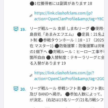
⚫1位獲得者には副賞があります 18
https://link.clashofclans.com/jp?
action=OpenClanProfile&amp;tag=Y8CR
リーグ戦ルール 支部 しまねリーグ ⚫使用ク
19.
島音処「あまみエフエム」 ⚫定員：21名上限
ト制 ⚫参戦タウンホール：18・17 （2025年
在 マスター1) ⚫防衛援軍：防衛援軍は対戦
の1個下へ ⚫対戦ルール：ヒーロー工事不可
箇所自由 ⚫入替制度：テキーラリーグと全
る入替があります 19
https://link.clashofclans.com/jp/?
action=OpenClanProfile&amp;tag=2GG
リーグ戦ルール 参戦シフト表 ⚫シフト表は
20.
及び BANDへ掲示。 ⚫参加人数によって、
が決定。 (右記は15名リーグ/21名/5戦シフト)