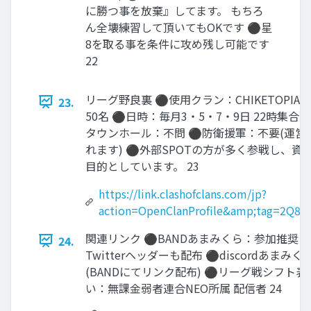
に勝つ事を放棄』してます。 もちろ
ん全壊練習して頂いてもOKです ⚫星
8を取る事を条件に攻め残し可能です
22
リーグ野良裏 ⚫使用クラン：CHIKETOPIA
23.
50名 ⚫日時：毎月3・5・7・9日 22時集合 
タウンホール：不問 ⚫防衛援軍：不要(運営
れます) ⚫外部SPOTの方が多く参戦し、資
目的としています。 23
https://link.clashofclans.com/jp?
action=OpenClanProfile&amp;tag=2Q8
関連リンク ⚫BANDあまみくら：参加推奨
24.
Twitterヘッダーも配布 ⚫discordあま
(BANDにてリンク配布) ⚫リーグ戦シフト表
い：無課金弱者連合NEO所属 配信者 24