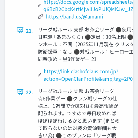
https://docs.google.com/spreadsheets/d
q6BcB2CbcK4rtMjwliJoPiJfQMKJw_JZXn
https://band.us/@amami
リーグ戦ルール 支部 お茶会リーグ ⚫使用ク
21.
甘味処 ｢あまみくら｣ ⚫定員：30名上限 ⚫
ンホール：不問（2025年11月現在 クリスタル
防衛援軍：なし ⚫対戦ルール：ヒーロー工
同番攻め・星8作業ゲー 21
https://link.clashofclans.com/jp?
action=OpenClanProfile&amp;tag=2P0L
リーグ戦ルール 支部 お茶会リーグ
22.
☆8作業ゲー ⚫クラン戦リーグの仕
様上、1週間で☆8取れば 最高報酬が
配られます。ですので毎日攻めれば
ほぼほぼ行けるかと思います (まとめ
て取らないのは対戦の資源報酬も大
きい為) ⚫このプランは『リーグ戦