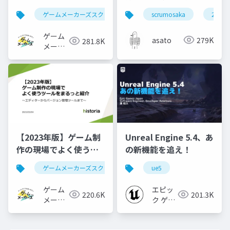
ードで学ぶHLSL入門
いた #scrumosaka
ゲームメーカーズスクランブル
scrumosaka
ゲーム制作
ue5
2024
ゲーム
asato
279K
281.8K
メーカ
ーズ
【2023年版】ゲーム制
Unreal Engine 5.4、あ
作の現場でよく使うツ
の新機能を追え！
ールをまるっと紹介
ゲームメーカーズスクランブル
ue5
ゲーム制作
ツール
ゲーム
エピッ
220.6K
201.3K
メーカ
ク ゲー
ーズ
ムズ ジ
ャパン