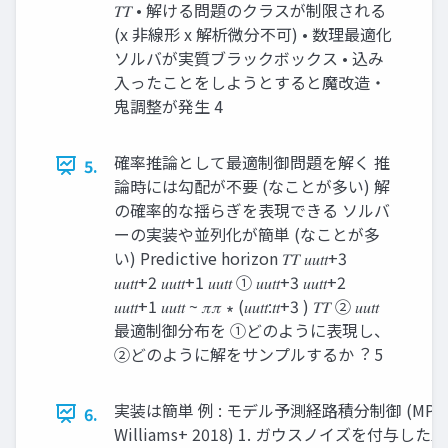
𝑇𝑇 • 解ける問題のクラスが制限される
(x 非線形 x 解析微分不可) • 数理最適化
ソルバが実質ブラックボックス • 込み
入ったことをしようとすると魔改造・
鬼調整が発生 4
確率推論として最適制御問題を解く 推
5.
論時には勾配が不要 (なことが多い) 解
の確率的な揺らぎを表現できる ソルバ
ーの実装や並列化が簡単 (なことが多
い) Predictive horizon 𝑇𝑇 𝑢𝑢𝑡𝑡+3
𝑢𝑢𝑡𝑡+2 𝑢𝑢𝑡𝑡+1 𝑢𝑢𝑡𝑡 ① 𝑢𝑢𝑡𝑡+3 𝑢𝑢𝑡𝑡+2
𝑢𝑢𝑡𝑡+1 𝑢𝑢𝑡𝑡 ~ 𝜋𝜋 ∗ (𝑢𝑢𝑡𝑡:𝑡𝑡+3 ) 𝑇𝑇 ② 𝑢𝑢𝑡𝑡
最適制御分布を ①どのように表現し、
②どのように解をサンプルするか︖ 5
実装は簡単 例 : モデル予測経路積分制御 (MPPI) 
6.
Williams+ 2018) 1. ガウスノイズを付与した𝐾