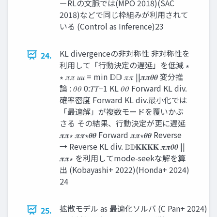
ーRLの文脈では(MPO 2018)(SAC
2018)などで同じ枠組みが利用されて
いる (Control as Inference)23
KL divergenceの非対称性 非対称性を
24.
利用して「行動決定の遅延」を低減 ∗
∗ 𝜋𝜋 𝑢𝑢 = min 𝔻𝔻 𝜋𝜋 ||𝝅𝝅𝜽𝜽 変分推
論 : 𝜃𝜃 0:𝑇𝑇−1 KL 𝜃𝜃 Forward KL div.
確率密度 Forward KL div.最小化では
「最適解」が複数モードを覆いかぶ
さる その結果、行動決定が更に遅延
𝝅𝝅∗ 𝝅𝝅∗𝜽𝜽 Forward 𝝅𝝅∗𝜽𝜽 Reverse
→ Reverse KL div. 𝔻𝔻𝐊𝐊𝐊𝐊 𝝅𝝅𝜽𝜽 ||
𝝅𝝅∗ を利用してmode-seekな解を算
出 (Kobayashi+ 2022)(Honda+ 2024)
24
拡散モデル as 最適化ソルバ (C Pan+ 202
25.