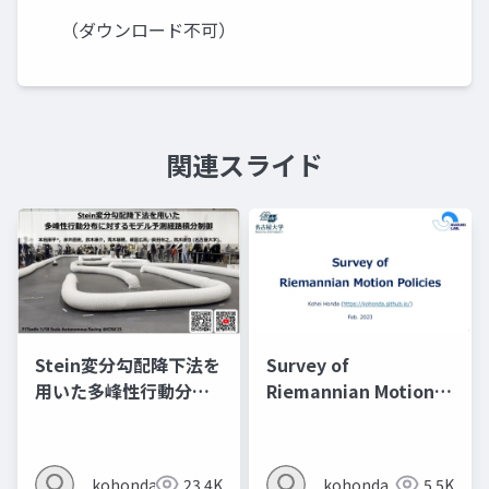
（ダウンロード不可）
関連スライド
Stein変分勾配降下法を
Survey of
用いた多峰性行動分布
Riemannian Motion
に対するモデル予測経
Policies
路積分制御
kohonda
23.4K
kohonda
5.5K