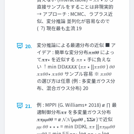
直接サンプルをすることは非現実的
→ アプローチ : MCMC、ラプラス近
似、変分推論 並列化が容易なので
(︖) 現在最も主流 19
変分推論による最適分布の近似 ■ ア
20.
イデア : 簡単な変分分布𝝅𝝅𝜽𝜽 によっ
て𝝅𝝅∗ を近似する 𝜋𝜋 ∗ 手に負えな
い︕ min 𝔻𝔻𝐾𝐾𝐾𝐾 (𝜋𝜋 ∗ ||𝜋𝜋𝜃𝜃 ) 𝜃𝜃
𝜋𝜋𝜃𝜃∗ 𝜋𝜋𝜃𝜃 サンプル容易 ※ 𝜋𝜋𝜃𝜃
の選び方は任意 (例 : 多変量ガウス分
布、混合ガウス分布) 20
例 : MPPI (G. Williams+ 2018) 𝒕𝒕 ∏ 最
21.
適制御分布𝝅𝝅 を多変量ガウス分布
𝝅𝝅𝝁𝝁𝜽𝜽 = 𝒕𝒕 𝓝𝓝(𝝁𝝁𝜽𝜽 , 𝚺𝚺𝒕𝒕 )で近似
𝜇𝜇 𝜃𝜃 ∗ ∗ ∗ = min 𝔻𝔻KL 𝜋𝜋 ||𝜋𝜋𝜇𝜇𝜃𝜃
𝜇𝜇𝜃𝜃 = min 𝔼𝔼𝜋𝜋∗ log 𝜋𝜋 ∗ − log