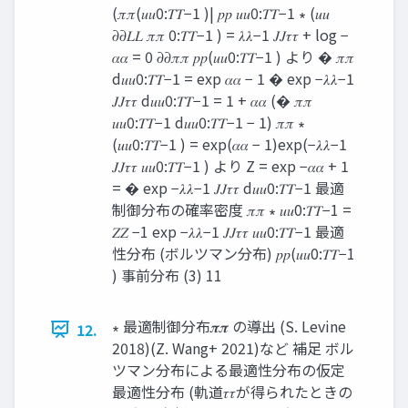
(𝜋𝜋(𝑢𝑢0:𝑇𝑇−1 )| 𝑝𝑝 𝑢𝑢0:𝑇𝑇−1 ∗ (𝑢𝑢
𝜕𝜕𝐿𝐿 𝜋𝜋 0:𝑇𝑇−1 ) = 𝜆𝜆−1 𝐽𝐽𝜏𝜏 + log −
𝛼𝛼 = 0 𝜕𝜕𝜋𝜋 𝑝𝑝(𝑢𝑢0:𝑇𝑇−1 ) より � 𝜋𝜋
d𝑢𝑢0:𝑇𝑇−1 = exp 𝛼𝛼 − 1 � exp −𝜆𝜆−1
𝐽𝐽𝜏𝜏 d𝑢𝑢0:𝑇𝑇−1 = 1 + 𝛼𝛼 (� 𝜋𝜋
𝑢𝑢0:𝑇𝑇−1 d𝑢𝑢0:𝑇𝑇−1 − 1) 𝜋𝜋 ∗
(𝑢𝑢0:𝑇𝑇−1 ) = exp(𝛼𝛼 − 1)exp(−𝜆𝜆−1
𝐽𝐽𝜏𝜏 𝑢𝑢0:𝑇𝑇−1 ) より Z = exp −𝛼𝛼 + 1
= � exp −𝜆𝜆−1 𝐽𝐽𝜏𝜏 d𝑢𝑢0:𝑇𝑇−1 最適
制御分布の確率密度 𝜋𝜋 ∗ 𝑢𝑢0:𝑇𝑇−1 =
𝑍𝑍 −1 exp −𝜆𝜆−1 𝐽𝐽𝜏𝜏 𝑢𝑢0:𝑇𝑇−1 最適
性分布 (ボルツマン分布) 𝑝𝑝(𝑢𝑢0:𝑇𝑇−1
) 事前分布 (3) 11
∗ 最適制御分布𝝅𝝅 の導出 (S. Levine
12.
2018)(Z. Wang+ 2021)など 補足 ボル
ツマン分布による最適性分布の仮定
最適性分布 (軌道𝜏𝜏が得られたときの