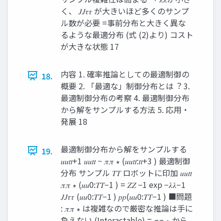
く、 𝐽𝐽𝜏𝜏 が大きいほど多くのサンプ
ル数が必要 =事前分布と大きく異な
るような最適分布 (式 (2)より) コスト
が大きな状態 17
内容 1. 確率推論としての最適制御の
18.
概要 2. 「最適な」制御分布とは︖ 3.
最適制御分布の考察 4. 最適制御分布
から解をサンプルする方法 5. 応用・
発展 18
最適制御分布から解をサンプルする
19.
𝑢𝑢𝑡𝑡+1 𝑢𝑢𝑡𝑡 ~ 𝜋𝜋 ∗ (𝑢𝑢𝑡𝑡:𝑡𝑡+3 ) 最適制御
分布 サンプル 𝑇𝑇 ロボットに印加 𝑢𝑢𝑡𝑡
𝜋𝜋 ∗ (𝑢𝑢0:𝑇𝑇−1 ) = 𝑍𝑍 −1 exp −𝜆𝜆−1
𝐽𝐽𝜏𝜏 (𝑢𝑢0:𝑇𝑇−1 ) 𝑝𝑝(𝑢𝑢0:𝑇𝑇−1 ) ■問題
: 𝜋𝜋 ∗ は複雑なので厳密な推論は手に
負えない (Interactable) = 𝜋𝜋 ∗ から