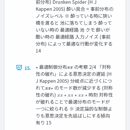
前分布) Drunken Spider (H J
Kappen 2005) 酔い具合 = 事前分布の
ノイズレベル ※ 酔っている時に狭い
橋を渡ると 池に落ちてしまう 酔って
いない時の 最適経路 池 クモ 酔いが
酷い時の 最適経路 入力ノイズ (事前
分布) によって最適な行動が変化する
14
∗ 最適制御分布𝝅𝝅 の考察 2/4 「対称
15.
性の破れ」による意思決定の遅延 (H
J Kappen 2005) 分岐点に近づくにつ
れて𝝅𝝅∗ のモード数が減少する (対称
性の破れ) 𝜋𝜋 ∗ 𝜋𝜋 ∗ 𝜋𝜋 ∗ 時刻 対称性
が破れることで最適分布のモードが
一つに絞られる ※ 決定論的な制御よ
りも意思決定を先延ばしにする傾向
有り 15