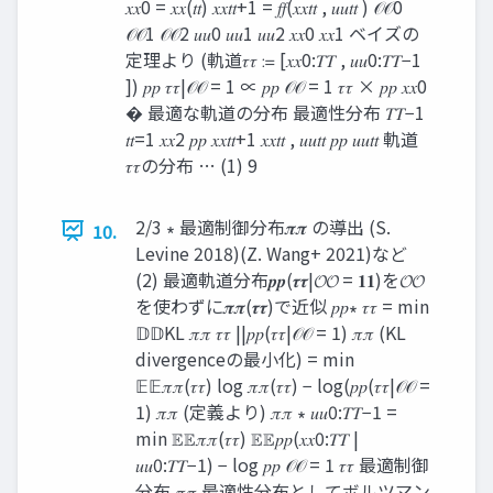
𝑥𝑥0 = 𝑥𝑥(𝑡𝑡) 𝑥𝑥𝑡𝑡+1 = 𝑓𝑓(𝑥𝑥𝑡𝑡 , 𝑢𝑢𝑡𝑡 ) 𝒪𝒪0
𝒪𝒪1 𝒪𝒪2 𝑢𝑢0 𝑢𝑢1 𝑢𝑢2 𝑥𝑥0 𝑥𝑥1 ベイズの
定理より (軌道𝜏𝜏 ≔ [𝑥𝑥0:𝑇𝑇 , 𝑢𝑢0:𝑇𝑇−1
]) 𝑝𝑝 𝜏𝜏|𝒪𝒪 = 1 ∝ 𝑝𝑝 𝒪𝒪 = 1 𝜏𝜏 × 𝑝𝑝 𝑥𝑥0
� 最適な軌道の分布 最適性分布 𝑇𝑇−1
𝑡𝑡=1 𝑥𝑥2 𝑝𝑝 𝑥𝑥𝑡𝑡+1 𝑥𝑥𝑡𝑡 , 𝑢𝑢𝑡𝑡 𝑝𝑝 𝑢𝑢𝑡𝑡 軌道
𝜏𝜏の分布 … (1) 9
2/3 ∗ 最適制御分布𝝅𝝅 の導出 (S.
10.
Levine 2018)(Z. Wang+ 2021)など
(2) 最適軌道分布𝒑𝒑(𝝉𝝉|𝓞𝓞 = 𝟏𝟏)を𝓞𝓞
を使わずに𝝅𝝅(𝝉𝝉)で近似 𝑝𝑝∗ 𝜏𝜏 = min
𝔻𝔻KL 𝜋𝜋 𝜏𝜏 ||𝑝𝑝(𝜏𝜏|𝒪𝒪 = 1) 𝜋𝜋 (KL
divergenceの最小化) = min
𝔼𝔼𝜋𝜋(𝜏𝜏) log 𝜋𝜋(𝜏𝜏) − log(𝑝𝑝(𝜏𝜏|𝒪𝒪 =
1) 𝜋𝜋 (定義より) 𝜋𝜋 ∗ 𝑢𝑢0:𝑇𝑇−1 =
min 𝔼𝔼𝜋𝜋(𝜏𝜏) 𝔼𝔼𝑝𝑝(𝑥𝑥0:𝑇𝑇 |
𝑢𝑢0:𝑇𝑇−1) − log 𝑝𝑝 𝒪𝒪 = 1 𝜏𝜏 最適制御
分布 𝜋𝜋 最適性分布としてボルツマン