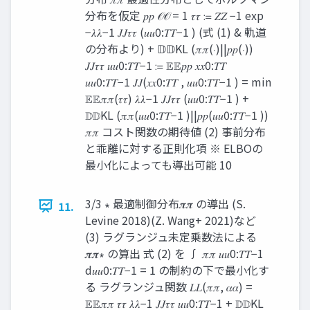
分布を仮定 𝑝𝑝 𝒪𝒪 = 1 𝜏𝜏 ≔ 𝑍𝑍 −1 exp
−𝜆𝜆−1 𝐽𝐽𝜏𝜏 (𝑢𝑢0:𝑇𝑇−1 ) (式 (1) & 軌道
の分布より) + 𝔻𝔻KL (𝜋𝜋(⋅)||𝑝𝑝(⋅))
𝐽𝐽𝜏𝜏 𝑢𝑢0:𝑇𝑇−1 ≔ 𝔼𝔼𝑝𝑝 𝑥𝑥0:𝑇𝑇
𝑢𝑢0:𝑇𝑇−1 𝐽𝐽(𝑥𝑥0:𝑇𝑇 , 𝑢𝑢0:𝑇𝑇−1 ) = min
𝔼𝔼𝜋𝜋(𝜏𝜏) 𝜆𝜆−1 𝐽𝐽𝜏𝜏 (𝑢𝑢0:𝑇𝑇−1 ) +
𝔻𝔻KL (𝜋𝜋(𝑢𝑢0:𝑇𝑇−1 )||𝑝𝑝(𝑢𝑢0:𝑇𝑇−1 ))
𝜋𝜋 コスト関数の期待値 (2) 事前分布
と乖離に対する正則化項 ※ ELBOの
最小化によっても導出可能 10
3/3 ∗ 最適制御分布𝝅𝝅 の導出 (S.
11.
Levine 2018)(Z. Wang+ 2021)など
(3) ラグランジュ未定乗数法による
𝝅𝝅∗ の算出 式 (2) を ∫ 𝜋𝜋 𝑢𝑢0:𝑇𝑇−1
d𝑢𝑢0:𝑇𝑇−1 = 1 の制約の下で最小化す
る ラグランジュ関数 𝐿𝐿(𝜋𝜋, 𝛼𝛼) =
𝔼𝔼𝜋𝜋 𝜏𝜏 𝜆𝜆−1 𝐽𝐽𝜏𝜏 𝑢𝑢0:𝑇𝑇−1 + 𝔻𝔻KL