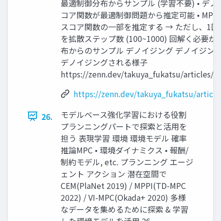
最適制御分布からサンプル (学習不要) • デ
コア関数が最適制御問題から推定可能 • MPP
スコア関数の一部を推定する → ただし、1回
を拡散ステップ数 (100~1000) 回解く必要
布からのサンプル デノイジング デノイジング ノイズ𝒩
デノイジングされる様子
https://zenn.dev/takuya_fukatsu/articles/
https://zenn.dev/takuya_fukatsu/artic
モデルベース強化学習における役割
26.
プランニングパートで探索と活用を
担う 表現学習 環境 環境モデル 確率
推論MPC • 環境ダイナミクス • 報酬/
制約モデル, etc. プランニング エージ
ェント アクション 潜在空間で
CEM(PlaNet 2019) / MPPI(TD-MPC
2022) / VI-MPC(Okada+ 2020) 多様
なデータを集めるために探索 & 学習
した環境モデルを活用 26