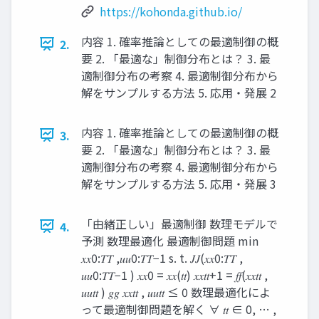
https://kohonda.github.io/
内容 1. 確率推論としての最適制御の概
2.
要 2. 「最適な」制御分布とは？ 3. 最
適制御分布の考察 4. 最適制御分布から
解をサンプルする方法 5. 応用・発展 2
内容 1. 確率推論としての最適制御の概
3.
要 2. 「最適な」制御分布とは？ 3. 最
適制御分布の考察 4. 最適制御分布から
解をサンプルする方法 5. 応用・発展 3
「由緒正しい」最適制御 数理モデルで
4.
予測 数理最適化 最適制御問題 min
𝑥𝑥0:𝑇𝑇 ,𝑢𝑢0:𝑇𝑇−1 s. t. 𝐽𝐽(𝑥𝑥0:𝑇𝑇 ,
𝑢𝑢0:𝑇𝑇−1 ) 𝑥𝑥0 = 𝑥𝑥(𝑡𝑡) 𝑥𝑥𝑡𝑡+1 = 𝑓𝑓(𝑥𝑥𝑡𝑡 ,
𝑢𝑢𝑡𝑡 ) 𝑔𝑔 𝑥𝑥𝑡𝑡 , 𝑢𝑢𝑡𝑡 ≤ 0 数理最適化によ
って最適制御問題を解く ∀ 𝑡𝑡 ∈ 0, … ,