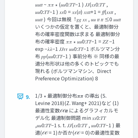
𝑢𝑢𝑡𝑡 ~ 𝜋𝜋 ∗ (𝑢𝑢0:𝑇𝑇−1 ) 𝐽𝐽(𝑥𝑥0:𝑇𝑇 ,
𝑢𝑢0:𝑇𝑇−1 ) 𝑥𝑥0 = 𝑥𝑥(𝑡𝑡) 𝑥𝑥𝑡𝑡+1 = 𝑓𝑓(𝑥𝑥𝑡𝑡 ,
𝑢𝑢𝑡𝑡 ) 今回は無視︕𝑔𝑔 𝑥𝑥 , 𝑢𝑢 𝑡𝑡 𝑡𝑡 ≤0 𝑢𝑢𝑡𝑡
いくつかの仮定を置くと、最適制御分
布の確率密度関数は求まる 最適制御分
布の確率密度 𝜋𝜋 ∗ 𝑢𝑢0:𝑇𝑇−1 = 𝑍𝑍 −1
exp −𝜆𝜆−1 𝐽𝐽𝜏𝜏 𝑢𝑢0:𝑇𝑇−1 ボルツマン分
布 𝑝𝑝(𝑢𝑢0:𝑇𝑇−1 ) 事前分布 ※ 同様の最
適分布形状は他の多くのトピックでも
現れる (ボルツマンマシン、Direct
Preference Optimization) 8
1/3 ∗ 最適制御分布𝝅𝝅 の導出 (S.
9.
Levine 2018)(Z. Wang+ 2021)など (1)
最適性変数𝒪𝒪𝒕𝒕 によるグラフィカルモ
デル化 最適制御問題 min 𝑥𝑥0:𝑇𝑇
,𝑢𝑢0:𝑇𝑇−1 s. t. 𝐽𝐽(𝑥𝑥0:𝑇𝑇 , 𝑢𝑢0:𝑇𝑇−1 ) 最
適(𝒪𝒪 = 1)か否か(𝒪𝒪 = 0)の最適性変数