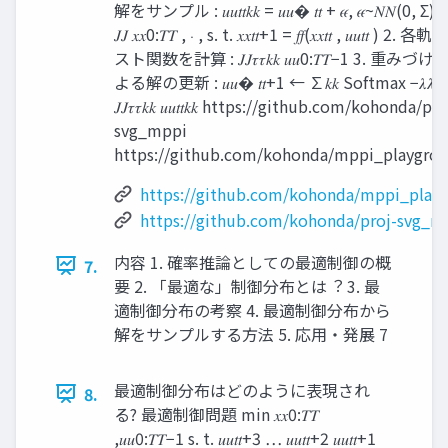
解をサンプル : 𝑢𝑢𝑡𝑡𝑘𝑘 = 𝑢𝑢� 𝑡𝑡 + 𝜖𝜖, 𝜖𝜖~𝑁𝑁(0, Σ) 𝑘𝑘
𝐽𝐽 𝑥𝑥0:𝑇𝑇 , ⋅ , s. t. 𝑥𝑥𝑡𝑡+1 = 𝑓𝑓(𝑥𝑥𝑡𝑡 , 𝑢𝑢𝑡𝑡 ) 2
スト関数を計算 : 𝐽𝐽𝜏𝜏𝑘𝑘 𝑢𝑢0:𝑇𝑇−1 3. 重み
よる解の更新 : 𝑢𝑢� 𝑡𝑡+1 ← ∑𝑘𝑘 Softmax −𝜆𝜆−
𝐽𝐽𝜏𝜏𝑘𝑘 𝑢𝑢𝑡𝑡𝑘𝑘 https://github.com/kohonda/pro
svg_mppi
https://github.com/kohonda/mppi_playgrou
https://github.com/kohonda/mppi_play
https://github.com/kohonda/proj-svg_m
内容 1. 確率推論としての最適制御の概
7.
要 2. 「最適な」制御分布とは︖ 3. 最
適制御分布の考察 4. 最適制御分布から
解をサンプルする方法 5. 応用・発展 7
最適制御分布はどのように表現され
8.
る? 最適制御問題 min 𝑥𝑥0:𝑇𝑇
,𝑢𝑢0:𝑇𝑇−1 s. t. 𝑢𝑢𝑡𝑡+3 … 𝑢𝑢𝑡𝑡+2 𝑢𝑢𝑡𝑡+1