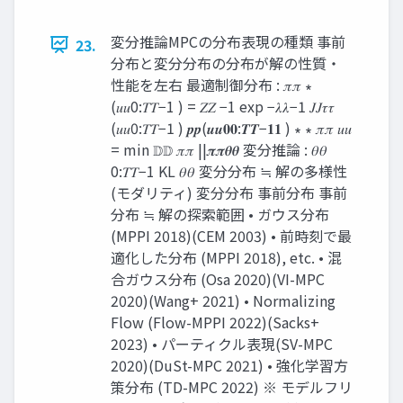
変分推論MPCの分布表現の種類 事前
23.
分布と変分分布の分布が解の性質・
性能を左右 最適制御分布 : 𝜋𝜋 ∗
(𝑢𝑢0:𝑇𝑇−1 ) = 𝑍𝑍 −1 exp −𝜆𝜆−1 𝐽𝐽𝜏𝜏
(𝑢𝑢0:𝑇𝑇−1 ) 𝒑𝒑(𝒖𝒖𝟎𝟎:𝑻𝑻−𝟏𝟏 ) ∗ ∗ 𝜋𝜋 𝑢𝑢
= min 𝔻𝔻 𝜋𝜋 ||𝝅𝝅𝜽𝜽 変分推論 : 𝜃𝜃
0:𝑇𝑇−1 KL 𝜃𝜃 変分分布 ≒ 解の多様性
(モダリティ) 変分分布 事前分布 事前
分布 ≒ 解の探索範囲 • ガウス分布
(MPPI 2018)(CEM 2003) • 前時刻で最
適化した分布 (MPPI 2018), etc. • 混
合ガウス分布 (Osa 2020)(VI-MPC
2020)(Wang+ 2021) • Normalizing
Flow (Flow-MPPI 2022)(Sacks+
2023) • パーティクル表現(SV-MPC
2020)(DuSt-MPC 2021) • 強化学習方
策分布 (TD-MPC 2022) ※ モデルフリ