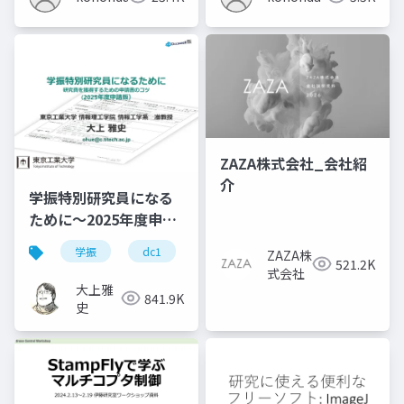
ZAZA株式会社_会社紹
介
学振特別研究員になる
ために～2025年度申請
版
学振
dc1
dc2
jsps
pd
ZAZA株
521.2K
式会社
大上雅
841.9K
史