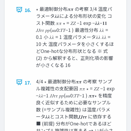
∗ 最適制御分布𝝅𝝅 の考察 3/4 温度パ
16.
ラメータ𝝀𝝀による分布形状の変化 コ
スト関数 𝜋𝜋 ∗ = 𝑍𝑍 −1 exp −𝝀𝝀−𝟏𝟏
𝐽𝐽𝜏𝜏 𝑝𝑝(𝑢𝑢0:𝑇𝑇−1 ) 最適性分布 𝜆𝜆 =
0.1 小 𝜆𝜆 = 1 温度パラメータ𝜆𝜆 𝜆𝜆 =
10 大 温度パラメータを小さくするほ
どOne-hotな分布形状となる ※ 式
(2) から解釈すると、正則化項の影響
が小さくなる 16
4/4 ∗ 最適制御分布𝝅𝝅 の考察 サンプ
17.
ル複雑性の支配要因 𝜋𝜋 ∗ = 𝑍𝑍 −1 exp
−𝜆𝜆−1 𝐽𝐽𝜏𝜏 𝑝𝑝(𝑢𝑢0:𝑇𝑇−1 ) 𝝅𝝅∗ を精度
良く近似するために必要なサンプル
数 (=サンプル複雑性) は温度パラメ
ータ𝝀𝝀とコスト関数𝑱𝑱𝝉𝝉 に依存する
■ (前提) 分布がOne-hotであるほど
サンプル複雑性は高まる → 𝜆𝜆が小さ