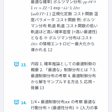
最適な確率) ボルツマン分布: 𝑝𝑝 𝒪𝒪 =
1 𝜏𝜏 ≔ 𝑍𝑍 −1 exp −𝜆𝜆−1 𝐽𝐽𝜏𝜏
(𝑢𝑢0:𝑇𝑇−1 ) 正規化定数 コスト関数 温
度パラメータ コスト関数 例: ボルツ
マン分布 軌道 軌道 コスト関数の低い
軌道ほど高い確率密度 (=高い最適性)
となる ※ ボルツマン分布はコスト
𝐽𝐽𝜏𝜏 の情報エントロピー最大化から
導かれる 12
内容 1. 確率推論としての最適制御の
13.
概要 2. 「最適な」制御分布とは︖ 3.
最適制御分布の考察 4. 最適制御分布
から解をサンプルする方法 5. 応用・
発展 13
1/4 ∗ 最適制御分布𝝅𝝅 の考察 最適な
14.
行動分布 = (最適性分布) × (入力の事