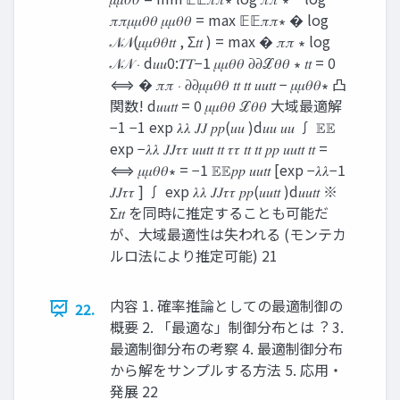
𝜋𝜋𝜇𝜇𝜃𝜃 𝜇𝜇𝜃𝜃 = max 𝔼𝔼𝜋𝜋∗ � log
𝒩𝒩(𝜇𝜇𝜃𝜃𝑡𝑡 , Σ𝑡𝑡 ) = max � 𝜋𝜋 ∗ log
𝒩𝒩 ⋅ d𝑢𝑢0:𝑇𝑇−1 𝜇𝜇𝜃𝜃 𝜕𝜕ℒ𝜃𝜃 ∗ 𝑡𝑡 = 0
⟺ � 𝜋𝜋 ⋅ 𝜕𝜕𝜇𝜇𝜃𝜃 𝑡𝑡 𝑡𝑡 𝑢𝑢𝑡𝑡 − 𝜇𝜇𝜃𝜃∗ 凸
関数! d𝑢𝑢𝑡𝑡 = 0 𝜇𝜇𝜃𝜃 ℒ𝜃𝜃 大域最適解
−1 −1 exp 𝜆𝜆 𝐽𝐽 𝑝𝑝(𝑢𝑢 )d𝑢𝑢 𝑢𝑢 ∫ 𝔼𝔼
exp −𝜆𝜆 𝐽𝐽𝜏𝜏 𝑢𝑢𝑡𝑡 𝑡𝑡 𝜏𝜏 𝑡𝑡 𝑡𝑡 𝑝𝑝 𝑢𝑢𝑡𝑡 𝑡𝑡 =
⟺ 𝜇𝜇𝜃𝜃∗ = −1 𝔼𝔼𝑝𝑝 𝑢𝑢𝑡𝑡 [exp −𝜆𝜆−1
𝐽𝐽𝜏𝜏 ] ∫ exp 𝜆𝜆 𝐽𝐽𝜏𝜏 𝑝𝑝(𝑢𝑢𝑡𝑡 )d𝑢𝑢𝑡𝑡 ※
Σ𝑡𝑡 を同時に推定することも可能だ
が、大域最適性は失われる (モンテカ
ルロ法により推定可能) 21
内容 1. 確率推論としての最適制御の
22.
概要 2. 「最適な」制御分布とは︖ 3.
最適制御分布の考察 4. 最適制御分布
から解をサンプルする方法 5. 応用・
発展 22