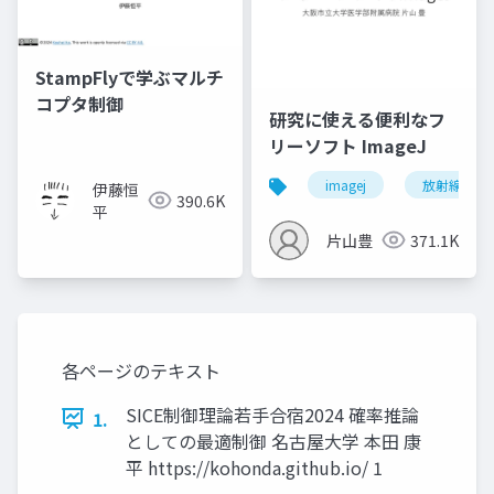
StampFlyで学ぶマルチ
コプタ制御
研究に使える便利なフ
リーソフト ImageJ
imagej
放射線技師
伊藤恒
390.6K
平
片山豊
371.1K
各ページのテキスト
SICE制御理論若手合宿2024 確率推論
1.
としての最適制御 名古屋大学 本田 康
平 https://kohonda.github.io/ 1