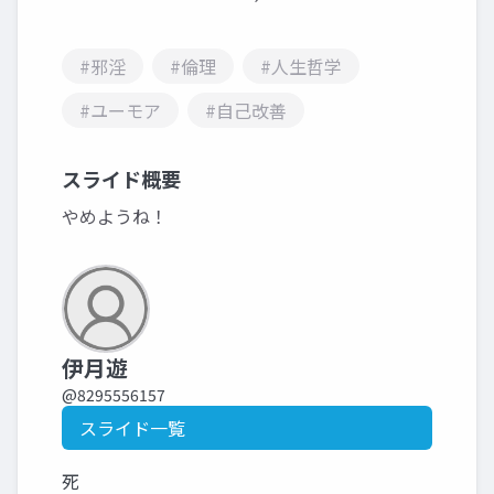
#邪淫
#倫理
#人生哲学
#ユーモア
#自己改善
スライド概要
やめようね！
伊月遊
@8295556157
スライド一覧
死