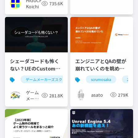
HIGUCHI
ムズ ジ
735.6K
Koichi
ャパン
シェーダコードも怖く
エンジニアとQAの壁が
ない？UEのCustomノ
崩れていくのを眺めて
ードで学ぶHLSL入門
いた #scrumosaka
ゲームメーカーズスクランブル
scrumosaka
ゲーム制作
ue5
2024
ゲーム
asato
279K
281.8K
メーカ
ーズ