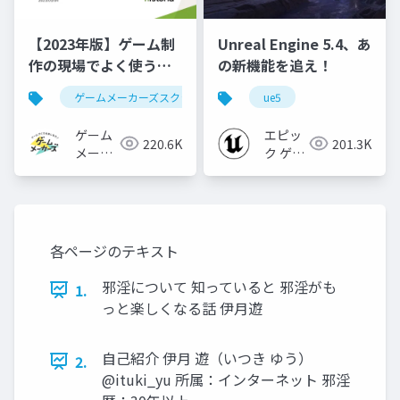
【2023年版】ゲーム制
Unreal Engine 5.4、あ
作の現場でよく使うツ
の新機能を追え！
ールをまるっと紹介
ゲームメーカーズスクランブル
ue5
ゲーム制作
ツール
ゲーム
エピッ
220.6K
201.3K
メーカ
ク ゲー
ーズ
ムズ ジ
ャパン
各ページのテキスト
邪淫について 知っていると 邪淫がも
1.
っと楽しくなる話 伊月遊
自己紹介 伊月 遊（いつき ゆう）
2.
@ituki_yu 所属：インターネット 邪淫