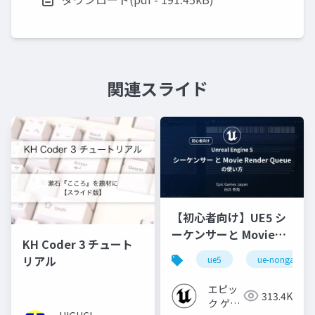
関連スライド
【初心者向け】UE5 シ
ーケンサーと Movie
KH Coder 3 チュート
Render Queue の使い
リアル
ue5
ue-nongame
方【Cinematic Dive
2023】
エピッ
313.4K
ク ゲー