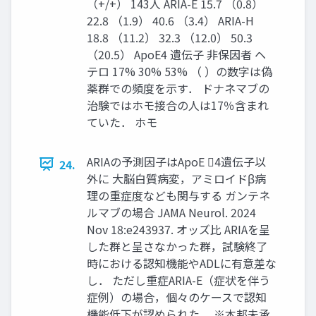
（+/+） 143人 ARIA-E 15.7 （0.8）
22.8 （1.9） 40.6 （3.4） ARIA-H
18.8 （11.2） 32.3 （12.0） 50.3
（20.5） ApoE4 遺伝子 非保因者 ヘ
テロ 17% 30% 53% （ ）の数字は偽
薬群での頻度を示す． ドナネマブの
治験ではホモ接合の人は17％含まれ
ていた． ホモ
ARIAの予測因子はApoE 4遺伝子以
24.
外に 大脳白質病変，アミロイドβ病
理の重症度なども関与する ガンテネ
ルマブの場合 JAMA Neurol. 2024
Nov 18:e243937. オッズ比 ARIAを呈
した群と呈さなかった群，試験終了
時における認知機能やADLに有意差な
し． ただし重症ARIA-E（症状を伴う
症例）の場合，個々のケースで認知
機能低下が認められた． ※本邦未承