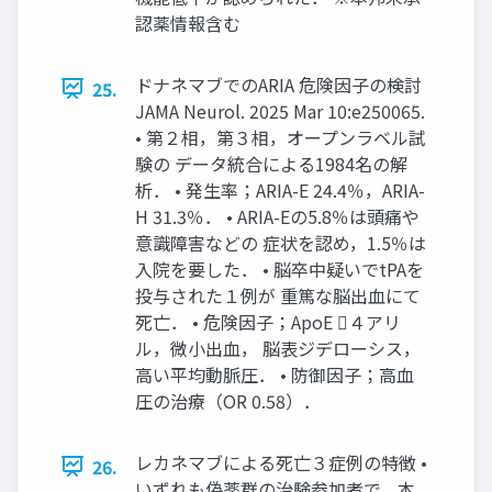
認薬情報含む
ドナネマブでのARIA 危険因子の検討
25.
JAMA Neurol. 2025 Mar 10:e250065.
• 第２相，第３相，オープンラベル試
験の データ統合による1984名の解
析． • 発生率；ARIA-E 24.4％，ARIA-
H 31.3％． • ARIA-Eの5.8％は頭痛や
意識障害などの 症状を認め，1.5％は
入院を要した． • 脳卒中疑いでtPAを
投与された１例が 重篤な脳出血にて
死亡． • 危険因子；ApoE ４アリ
ル，微小出血， 脳表ジデローシス，
高い平均動脈圧． • 防御因子；高血
圧の治療（OR 0.58）．
レカネマブによる死亡３症例の特徴 •
26.
いずれも偽薬群の治験参加者で，本