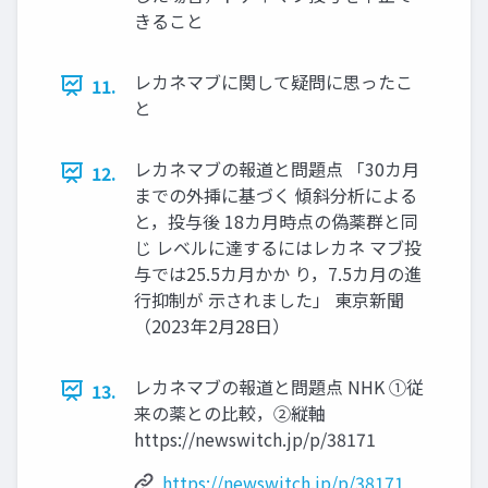
きること
レカネマブに関して疑問に思ったこ
11.
と
レカネマブの報道と問題点 「30カ月
12.
までの外挿に基づく 傾斜分析による
と，投与後 18カ月時点の偽薬群と同
じ レベルに達するにはレカネ マブ投
与では25.5カ月かか り，7.5カ月の進
行抑制が 示されました」 東京新聞
（2023年2月28日）
レカネマブの報道と問題点 NHK ①従
13.
来の薬との比較，②縦軸
https://newswitch.jp/p/38171
https://newswitch.jp/p/38171