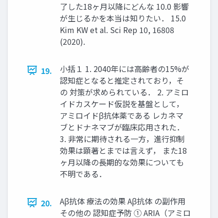
了した18ヶ月以降にどんな 10.0 影響
が生じるかを本当は知りたい． 15.0
Kim KW et al. Sci Rep 10, 16808
(2020).
小括１ 1. 2040年には高齢者の15%が
19.
認知症となると推定されており，そ
の 対策が求められている． 2. アミロ
イドカスケード仮説を基盤として，
アミロイドβ抗体薬である レカネマ
ブとドナネマブが臨床応用された．
3. 非常に期待される一方，進行抑制
効果は顕著とまでは言えず， また18
ヶ月以降の長期的な効果についても
不明である．
Aβ抗体 療法の効果 Aβ抗体 の副作用
20.
その他の 認知症予防 ① ARIA（アミロ