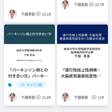
下畑享良
22.7K
下畑享良
23.1K
「パーキンソン病との
「進行性核上性麻痺・
付き合い方」パーキン
大脳皮質基底核変性症
ソン病健康教室 in 岡山
をめぐる最近の進歩」
パーキンソン病
治療法
運動症状
非運動
下畑享良
21.8K
下畑享良
17K