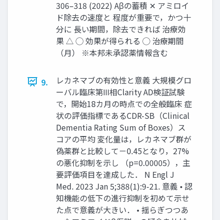
306–318 (2022) Aβの蓄積 ✕ アミロイ
ド除去の速度と 程度が重要で，かつ十
分に 長い期間，除去できれば 治療効
果 △ ◯ 効果が得られる ◯ 治療期間
（月） ※本邦未承認薬情報含む
レカネマブの有効性と意義 大規模グロ
9.
ーバル臨床第Ⅲ相Clarity AD検証試験
で，開始18カ月の時点での全般臨床 症
状の評価指標であるCDR-SB（Clinical
Dementia Rating Sum of Boxes）ス
コアの平均 変化量は，レカネマブ群が
偽薬群と比較して－0.45となり，27%
の悪化抑制を示し （p=0.00005），主
要評価項目を達成した． N Engl J
Med. 2023 Jan 5;388(1):9-21. 意義 • 認
知機能の低下の進行抑制を初めて示せ
た点で意義が大きい． • 揺らぎつつあ