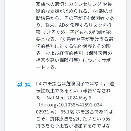
家族への適切なカウンセリング や長
期的な支援が求められる． ② 親の診
断結果から，その子が 4 保因者であ
り，将来，ADを発症するリスクを推
察 できるため，子どもへの配慮が必
要となる． ③ 患者や子が受けうる遺
伝的差別に対する法的保護とその限
界，および経済的差別 （保険適用の
拒否や高い保険料等）についてサポ
ートする．
4 ホモ接合は危険因子ではなく， 遺
34.
伝性疾患であるという報告がなされ
た！ Nat Med. 2024 May 6.
（doi.org/10.1038/s41591-024-
02931-w） 65.1歳 ホモ接合であれば
こそ，抗体療法を受けたいという気
持ちをもつ患者が増加するのではな