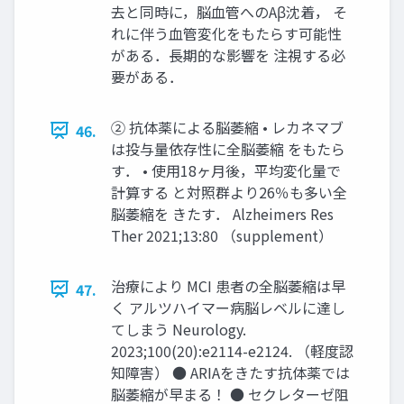
去と同時に，脳血管へのAβ沈着， そ
れに伴う血管変化をもたらす可能性
がある．長期的な影響を 注視する必
要がある．
② 抗体薬による脳萎縮 • レカネマブ
46.
は投与量依存性に全脳萎縮 をもたら
す． • 使用18ヶ月後，平均変化量で
計算する と対照群より26％も多い全
脳萎縮を きたす． Alzheimers Res
Ther 2021;13:80 （supplement）
治療により MCI 患者の全脳萎縮は早
47.
く アルツハイマー病脳レベルに達し
てしまう Neurology.
2023;100(20):e2114-e2124. （軽度認
知障害） ● ARIAをきたす抗体薬では
脳萎縮が早まる！ ● セクレターゼ阻