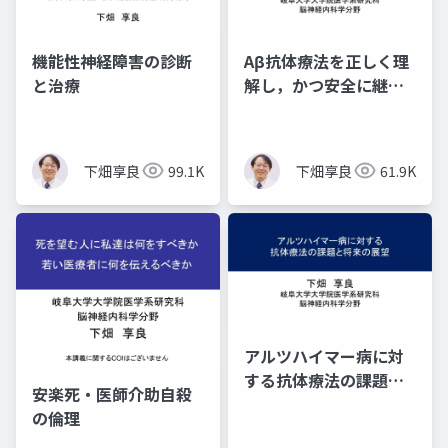
機能性神経障害の診断
Aβ抗体療法を正しく理
と治療
解し，かつ安全に継続
して行うために
下畑享良
99.1K
下畑享良
61.9K
アルツハイマー病に対
する抗体療法の課題と
安楽死・医師介助自殺
将来の展望 ―３つの
の倫理
疑問―