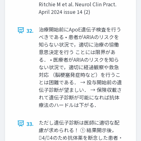
Ritchie M et al. Neurol Clin Pract.
April 2024 issue 14 (2)
治療開始前にApoE遺伝子検査を行う
32.
べきである • 患者がARIAのリスクを
知らない状況で，適切に治療の協働
意思決定を行う ことには限界があ
る． • 医療者がARIAのリスクを知ら
ない状況で，適切に経過観察や救急
対応 （脳梗塞発症時など）を行うこ
とは困難である． → 投与開始前の遺
伝子診断が望ましい． → 保険収載さ
れて遺伝子診断が可能になれば抗体
療法のハードルは下がる．
ただし遺伝子診断は医師に適切な配
33.
慮が求められる！ ① 結果開示後，
4/4のため抗体薬を断念した患者・