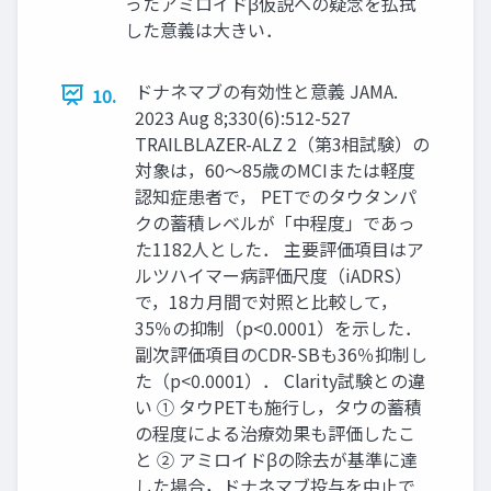
ったアミロイドβ仮説への疑念を払拭
した意義は大きい．
ドナネマブの有効性と意義 JAMA.
10.
2023 Aug 8;330(6):512-527
TRAILBLAZER-ALZ 2（第3相試験）の
対象は，60～85歳のMCIまたは軽度
認知症患者で， PETでのタウタンパ
クの蓄積レベルが「中程度」であっ
た1182人とした． 主要評価項目はア
ルツハイマー病評価尺度（iADRS）
で，18カ月間で対照と比較して，
35％の抑制（p<0.0001）を示した．
副次評価項目のCDR-SBも36％抑制し
た（p<0.0001）． Clarity試験との違
い ① タウPETも施行し，タウの蓄積
の程度による治療効果も評価したこ
と ② アミロイドβの除去が基準に達
した場合，ドナネマブ投与を中止で