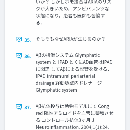
いか？ しかしホモ接合はARIAのリス
クが大きいため，アンビバレンツな
状態になり，患者も医師も苦悩す
る．
そもそもなぜARIAが生じるのか？
35.
Aβの排泄システム Glymphatic
36.
system と IPAD とくにAD血管はIPAD
に関連 してAβによる影響を受ける．
IPAD intramural periarterial
drainage 経動脈壁内ドレナージ
Glymphatic system
Aβ抗体投与は動物モデルにて Cong
37.
red 陽性アミロイドを血管に蓄積させ
る コントロール抗体3ヶ月 J
Neuroinflammation. 2004;1(1):24.