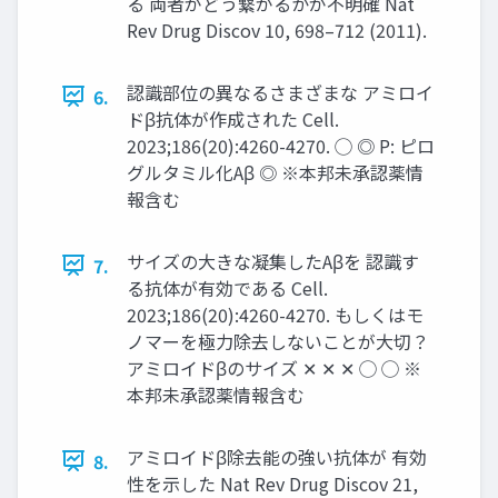
る 両者がどう繋がるかが不明確 Nat
Rev Drug Discov 10, 698–712 (2011).
認識部位の異なるさまざまな アミロイ
6.
ドβ抗体が作成された Cell.
2023;186(20):4260-4270. ◯ ◎ P: ピロ
グルタミル化Aβ ◎ ※本邦未承認薬情
報含む
サイズの大きな凝集したAβを 認識す
7.
る抗体が有効である Cell.
2023;186(20):4260-4270. もしくはモ
ノマーを極力除去しないことが大切？
アミロイドβのサイズ ✕ ✕ ✕ ◯ ◯ ※
本邦未承認薬情報含む
アミロイドβ除去能の強い抗体が 有効
8.
性を示した Nat Rev Drug Discov 21,