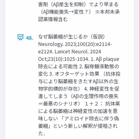
害剤（Aβ産生を抑制）でより早まる
（Aβ機能喪失→変性？） ※本邦未承
認薬情報含む
なぜ脳萎縮が生じるか（仮説）
48.
Neurology. 2023;100(20):e2114-
e2124. Lancet Neurol. 2024
Oct;23(10):1025-1034. 1. Aβ plaque
除去による可能性 2. 脳脊髄液動態の
変化 3. オフターゲット効果 （抗体投
与により脳萎縮をきたすAβ以外の生
物学的標的が存在） 4. 神経変性を促
進してしまう（Aβの生理作用の喪失
＝最悪のシナリオ） １＋２： 抗体薬
による脳萎縮は神経変性の加速を意
味しない 「アミロイド除去に伴う偽
萎縮」という新しい解釈が提唱され
た．