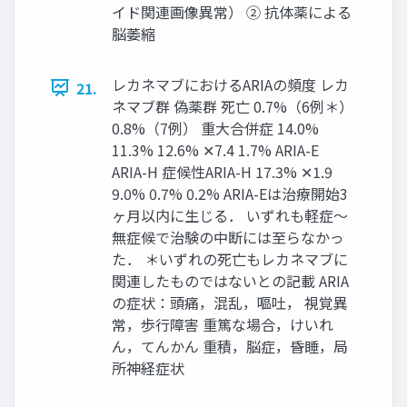
イド関連画像異常） ② 抗体薬による
脳萎縮
レカネマブにおけるARIAの頻度 レカ
21.
ネマブ群 偽薬群 死亡 0.7%（6例＊）
0.8%（7例） 重大合併症 14.0%
11.3% 12.6% ✕7.4 1.7% ARIA-E
ARIA-H 症候性ARIA-H 17.3% ✕1.9
9.0% 0.7% 0.2% ARIA-Eは治療開始3
ヶ月以内に生じる． いずれも軽症～
無症候で治験の中断には至らなかっ
た． ＊いずれの死亡もレカネマブに
関連したものではないとの記載 ARIA
の症状：頭痛，混乱，嘔吐， 視覚異
常，歩行障害 重篤な場合，けいれ
ん，てんかん 重積，脳症，昏睡，局
所神経症状