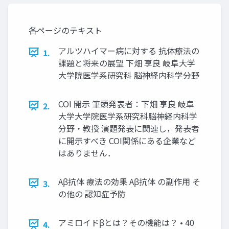
各ページのテキスト
アルツハイマー病に対する 抗体療法の
1.
課題と将来の展望 下畑 享良 岐阜大学
大学院医学系研究科 脳神経内科学分野
COI 開示 筆頭発表者：下畑 享良 岐阜
2.
大学大学院医学系研究科脳神経内科学
分野・教授 演題発表に関連し，発表者
に開示すべき COI関係にある企業など
はありません．
Aβ抗体 療法の効果 Aβ抗体 の副作用 そ
3.
の他の 認知症予防
アミロイドβとは？その機能は？ • 40
4.