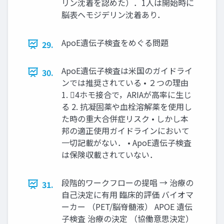
リン沈着を認めた）．1人は開始時に
脳表ヘモジデリン沈着あり．
ApoE遺伝子検査をめぐる問題
29.
ApoE遺伝子検査は米国のガイドライ
30.
ンでは推奨されている • ２つの理由
1. 4ホモ接合で，ARIAが高率に生じ
る 2. 抗凝固薬や血栓溶解薬を使用し
た時の重大合併症リスク • しかし本
邦の適正使用ガイドラインにおいて
一切記載がない． • ApoE遺伝子検査
は保険収載されていない．
段階的ワークフローの提唱 → 治療の
31.
自己決定に有用 臨床的評価 バイオマ
ーカー （PET/脳脊髄液） APOE 遺伝
子検査 治療の決定 （協働意思決定）