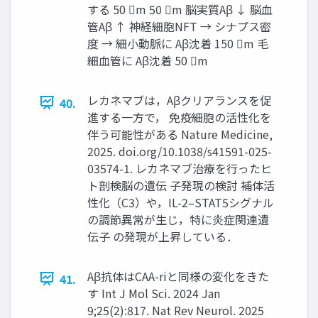
する 50 m 50 m 脳実質Aβ ↓ 脳血
管Aβ ↑ 神経細胞NFT → シナプス密
度 → 細小動脈に Aβ沈着 150 m 毛
細血管に Aβ沈着 50 m
レカネマブは，Aβクリアランスを促
40.
進する一方で， 免疫細胞の活性化を
伴う可能性がある Nature Medicine,
2025. doi.org/10.1038/s41591-025-
03574-1. レカネマブ治療を行ったヒ
ト剖検脳の遺伝 子発現の検討 補体活
性化（C3）や，IL-2–STAT5シグナル
の調節異常が生じ，特に炎症関連遺
伝子 の発現が上昇している．
Aβ抗体はCAA-riと同様の変化をきた
41.
す Int J Mol Sci. 2024 Jan
9;25(2):817. Nat Rev Neurol. 2025