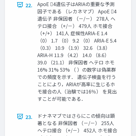
ApoE 4遺伝子はARIAの重要な予測
22.
因子である （レカネマブ） ApoE 4
遺伝子 非保因者 （－/－） 278人 ヘ
テロ接合 （+/－） 479人 ホモ接合
（+/+） 141人 症候性ARIA-E 1.4
（0） 1.7 （0） 9.2 （0） ARIA-E 5.4
（0.3） 10.9 （1.9） 32.6 （3.8）
ARIA-H 11.9 （4.2） 14.0 （8.6）
39.0 （21.1） 非保因者 ヘテロ ホモ
16% 31% 53% （ ）の数字は偽薬群
での頻度を示す． 遺伝子検査を行う
ことにより，ARIAが高率に生じるホ
モ接合の人（治験では16％） を見出
すことが可能である．
ドナネマブではさらにこの傾向は顕
23.
著となる 非保因者 （－/－） 255人
ヘテロ接合 （+/－） 452人 ホモ接合