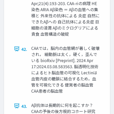
Apr;21(4):193-203. CAA-riの病理 HE
染色 ARIA Aβ染色 ＝ Aβの血管への集
積と 外来性の抗体による 炎症 自然に
できたAβへの 自己抗体による炎症 巨
細胞の浸潤 Aβのミクログリアによる
貪食 血管構造の破綻
CAAでは，脳内の血管網が著しく破壊
42.
され， 細動脈は太く，硬く，歪んで
いる bioRxiv [Preprint]. 2024 Apr
17:2024.03.08.583563. 脳透明化技術
によるヒト脳血管の可視化 Lectinは
血管内皮の糖鎖に結合するため，血
管を可視化できる 健常者の脳血管
CAA患者の脳血管
Aβ抗体は長期的に何を起こすか？
43.
CAAの予後の後方視的コホート研究