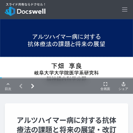
Ope
アルツハイマー病に対する抗体
療法の課題と将来の展望・改訂