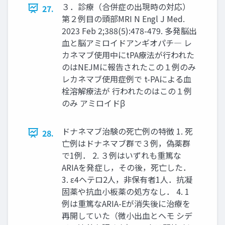
３．診療（合併症の出現時の対応）
27.
第２例目の頭部MRI N Engl J Med.
2023 Feb 2;388(5):478-479. 多発脳出
血と脳アミロイドアンギオパチ― レ
カネマブ使用中にtPA療法が行われた
のはNEJMに報告されたこの１例のみ
レカネマブ使用症例で t-PAによる血
栓溶解療法が 行われたのはこの１例
のみ アミロイドβ
ドナネマブ治験の死亡例の特徴 1. 死
28.
亡例はドナネマブ群で３例，偽薬群
で1例． 2. ３例はいずれも重篤な
ARIAを発症し，その後，死亡した．
3. ε4ヘテロ2人，非保有者1人．抗凝
固薬や抗血小板薬の処方なし． 4. 1
例は重篤なARIA-Eが消失後に治療を
再開していた（微小出血とヘモ シデ