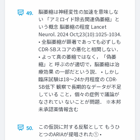
脳萎縮は神経変性の加速を意味しな
49.
い 「アミロイド除去関連偽萎縮」と
いう概念 脳萎縮の程度 Lancet
Neurol. 2024 Oct;23(10):1025-1034.
• 全脳萎縮が顕著であっても必ずしも
CDR-SBスコアの悪化と相関しない．
• よって真の萎縮ではなく，「偽萎
縮」と 呼ぶのが適切で，脳萎縮は治
療効果 の一部だという説． • しかし
臨床試験は18〜24か月程度の CDR-
SB低下 観察で長期的なデータが不足
している こと，個々の症例で議論が
なされてい ないことが問題． ※本邦
未承認薬情報含む
この仮説に対する反駁として もうひ
50.
とつのARIAが提唱された① •