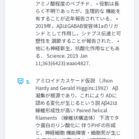
アミノ酸程度のペプチド． • 役割は長
らく不明であったが，生理的な 機能を
有することが近年報告されている． •
2019年，AβはGABAB受容体1aのリガ
ンド として作用し，シナプス伝達と可
塑性を 調節することが報告された． •
他にも神経新生，抗酸化作用などもあ
る． Science. 2019 Jan
11;363(6423):eaao4827.
アミロイドカスケード仮説 （Jhon
5.
Hardy and Gerald Higgins:1992） Aβ
凝集が根源であり，これにより ADに
認める変化が生じるという説 Aβ42は
線維形成性が高い Paired helical
filaments （線維状構造体） 下流でタ
ウ蛋白のリン酸化に 伴うPHFの形成
と，神経細胞 機能障害・細胞死が生じ