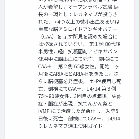
人が希望し，オープンラベル試験 延
長の一環としてレカネマブが投与さ
れた． • 4つ以上の微小出血あるいは
重篤な脳アミロイドアンギオパチー
（CAA）を 示す所見を認めた場合に
は登録されていない． 第１例 80代後
半男性，経口抗凝固剤アピキサバン
使用中に脳出血にて死亡． 剖検にて
CAA＋． 第２例 65歳女性，開始１ヶ
月後にARIA-EとARIA-Hをきたし，さ
らに脳梗塞を発症後， ｔ-PA使用し死
亡．剖検にてCAA＋．4/4 第３例
75～80歳女性，3回目の点滴後，失語
症・脳症が出現．抗てんかん薬と
IVMP にて治療したが悪化し，入院5
日後に死亡．剖検にてCAA＋．4/4
※レカネマブ適正使用ガイド