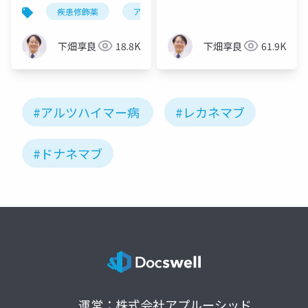
将来の展望・改訂版
して行うために
疾患修飾薬
アルツハイマー病
抗体療法
下畑享良
18.8K
下畑享良
61.9K
#アルツハイマー病
#レカネマブ
#ドナネマブ
運営：株式会社アプルーシッド