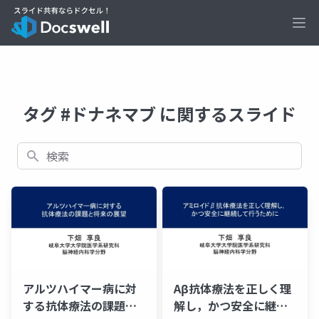
Ope
タグ #ドナネマブ に関するスライド
検索
アルツハイマー病に対
Aβ抗体療法を正しく理
する抗体療法の課題と
解し，かつ安全に継続