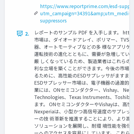
https://www.reportprime.com/esd-suppre
utm_campaign=34391&amp;utm_medium
suppressors
レポートのサンプル PDF を入手します。 https://w
2.
市場は、ダイオードアレイ、ポリマー、TVS
器、オートモーティブなどの多 様なアプリケ
運転技術の進化とともに、需要が急増していま
厳 しくなっているため、製造業者はこれらの
利な立場を築くことができます。今後の市場成
るために、高性能のESDサプレッサがますま
ESDサプレッサー市場は、電子機器の過渡的
業には、ONセミコンダクター、Vishay、 Nexperia、Li
Technologies、Texas Instrume
ます。 ONセミコンダクターやVishayは、
Nexperiaは、小型かつ高信号速度のサプレッ
ーの技 術革新を推進することにより、より高い保護性
ソリューションを展開し、耐環 境性能を強化していま
ーへのアクセスを容易にしています。 これらの企業の