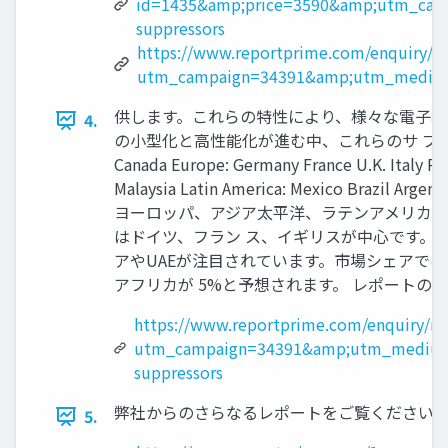
id=1435&amp;price=3590&amp;utm_ca
suppressors
https://www.reportprime.com/enquiry/pr
utm_campaign=34391&amp;utm_medium
供します。これらの特性により、様々な電子機
4.
の小型化と高性能化が進む中、これらのサ プレッサーの
Canada Europe: Germany France U.K. Italy Rus
Malaysia Latin America: Mexico Brazil Ar
ヨーロッパ、アジア太平洋、ラテンアメリカ、
はドイツ、フラン ス、イギリスが中心です。
アやUAEが注目されています。市場シェアでは
アフリカが 5%と予想されます。 レポートのサンプル PDF 
https://www.reportprime.com/enquiry/re
utm_campaign=34391&amp;utm_medium
suppressors
弊社からのさらなるレポートをご覧ください: Check more
5.