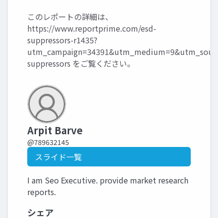
このレポートの詳細は、
https://www.reportprime.com/esd-
suppressors-r1435?
utm_campaign=34391&utm_medium=9&utm_sourc
suppressors
をご覧ください。
Arpit Barve
@789632145
スライド一覧
I am Seo Executive. provide market research
reports.
シェア