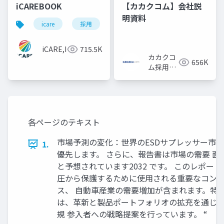
iCAREBOOK
【カカクコム】会社説
明資料
icare
採用
カルチャーデック
採用資料
iCARE,Inc
715.5K
カカクコ
656K
ム採用担
当
各ページのテキスト
市場予測の変化：世界のESDサプレッサー市場 
1.
優先します。 さらに、報告書は市場の需要 面と供
と予想されています2032 です。 このレポート
圧から保護するために使用される重要なコンポ
ス、 自動車産業の需要増加が含まれます。特に5GやI
は、革新と製品ポートフォリオの拡充を通じて
規 参入者への戦略提案を行っています。 “