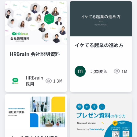
イケてる起業の進め方
HRBrain 会社説明資料
北原麦郎
1M
HRBrain
1.3M
採用