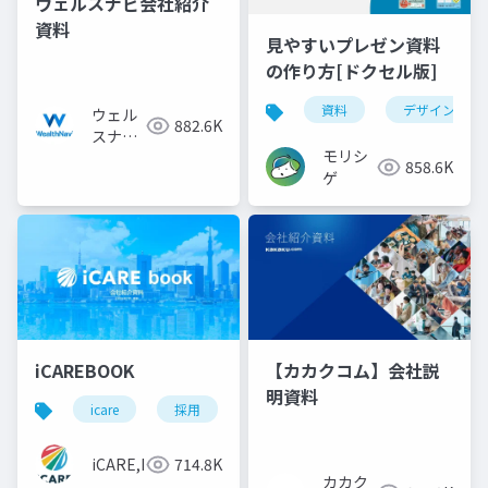
ウェルスナビ会社紹介
資料
見やすいプレゼン資料
の作り方[ドクセル版]
資料
デザイン
ウェル
882.6K
スナビ
モリシ
株式会
858.6K
ゲ
社
iCAREBOOK
【カカクコム】会社説
明資料
icare
採用
カルチャーデック
採用資料
iCARE,Inc
714.8K
カカク