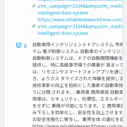
utm_campaign=31048&amp;utm_medium
intelligent-door-system
https://www.reliableresearchtimes.com/
utm_campaign=31048&amp;utm_medium
intelligent-door-system
自動車用インテリジェントドアシステム 市場セ
2.
テム 電子制御システム 自動車のインテリジ
自動制御システムは、ドアの自動開閉機能を備
提供し、特に高級車市場での需要が 高まって
は、リモコンやスマートフォンアプリを通じて
き、よりカス タマイズされた体験を提供しま
技術革新の向上を目的とした最新の自動車技術
うに分類 されます。: 乗用車 商用車両 自動
用車は、セキュリティ、利便性、エネルギー効
をせずに 乗降が可能になります。 2. 商用
み下ろしを効率化し、安全性を向上させます。
の安全性強化に寄与し、業界全体 の進化を促進
https://www.reliableresearcht