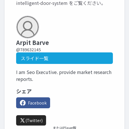
intelligent-door-system
をご覧ください。
Arpit Barve
@789632145
スライド一覧
I am Seo Executive. provide market research
reports.
シェア
Facebook
(Twitter)
またはPlayer版