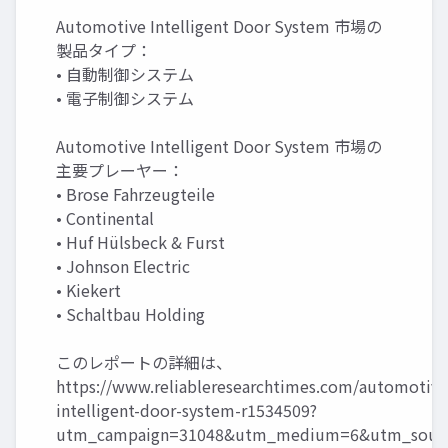
Automotive Intelligent Door System 市場の
製品タイプ：
• 自動制御システム
• 電子制御システム
Automotive Intelligent Door System 市場の
主要プレーヤー：
• Brose Fahrzeugteile
• Continental
• Huf Hülsbeck & Furst
• Johnson Electric
• Kiekert
• Schaltbau Holding
このレポートの詳細は、
https://www.reliableresearchtimes.com/automotive
intelligent-door-system-r1534509?
utm_campaign=31048&utm_medium=6&utm_sourc