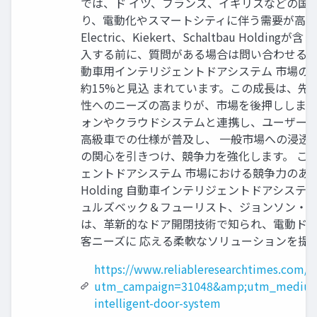
では、ド イツ、フランス、イギリスなどの国
り、電動化やスマートシティに伴う需要が高 まっている。主要プ
Electric、Kiekert、Schaltbau
入する前に、質問がある場合は問い合わせるか、共有してくださ い。
動車用インテリジェントドアシステム 市場の
約15%と見込 まれています。この成長は、先
性へのニーズの高まりが、市場を後押しします
ォンやクラウドシステムと連携し、ユーザーの
高級車での仕様が普及し、 一般市場への浸透
の関心を引きつけ、競争力を強化します。 こ
ェントドアシステム 市場における競争力のある状況です Brose Fa
Holding 自動車インテリジェントドアシ
ュルズベック＆フューリスト、ジョンソン・ 
は、革新的なドア開閉技術で知られ、電動ドア
客ニーズに 応える柔軟なソリューションを提
https://www.reliableresearchtimes.com/e
utm_campaign=31048&amp;utm_medium
intelligent-door-system