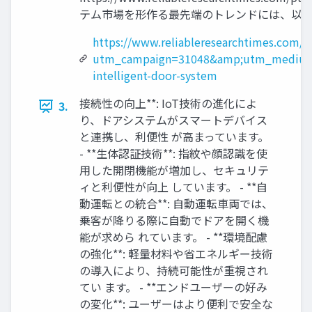
テム市場を形作る最先端のトレンドには、以下
https://www.reliableresearchtimes.com/
utm_campaign=31048&amp;utm_medium
intelligent-door-system
接続性の向上**: IoT技術の進化によ
3.
り、ドアシステムがスマートデバイス
と連携し、利便性 が高まっています。
- **生体認証技術**: 指紋や顔認識を使
用した開閉機能が増加し、セキュリテ
ィと利便性が向上 しています。 - **自
動運転との統合**: 自動運転車両では、
乗客が降りる際に自動でドアを開く機
能が求めら れています。 - **環境配慮
の強化**: 軽量材料や省エネルギー技術
の導入により、持続可能性が重視され
てい ます。 - **エンドユーザーの好み
の変化**: ユーザーはより便利で安全な