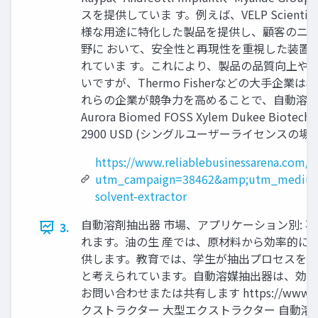
スを提供していま す。例えば、VELP Scient
様な用途に特化した製品を提供し、顧客のニーズに
野に おいて、安全性と再現性を重視した装置
れていま す。これにより、製品の品質向上や
いですが、Thermo Fisherなどの大手
れらの企業が競争力を高めることで、自動溶媒抽出装置市場はさ
Aurora Biomed FOSS Xylem Dukee Biote
2900 USD (シングルユーザーライセンスの場 合): ht
https://www.reliablebusinessarena.com/
utm_campaign=38462&amp;utm_medium
solvent-extractor
自動溶剤抽出器 市場、アプリケーション別: 
3.
れます。油の生 産では、原材料から効率的に
供します。教育では、学生が抽出プロセスを学
と考えられています。自動溶媒抽出器は、効率
お問い合わせまたは共有します https://www.relia
クストラクター 大型エクストラクター 自動