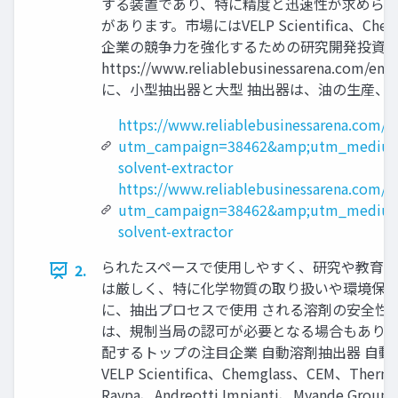
する装置であり、特に精度と迅速性が求められ
があります。市場にはVELP Scientifica、
企業の競争力を強化するための研究開発投資や戦
https://www.reliablebusinessare
に、小型抽出器と大型 抽出器は、油の生産、
https://www.reliablebusinessarena.com/a
utm_campaign=38462&amp;utm_medium
solvent-extractor
https://www.reliablebusinessarena.com/e
utm_campaign=38462&amp;utm_medium
solvent-extractor
られたスペースで使用しやすく、研究や教育向
2.
は厳しく、特に化学物質の取り扱いや環境保護
に、抽出プロセスで使用 される溶剤の安全性
は、規制当局の認可が必要となる場合もありま
配するトップの注目企業 自動溶剤抽出器 自
VELP Scientifica、Chemglass、CEM、Ther
Raypa、Andreotti Impianti、M