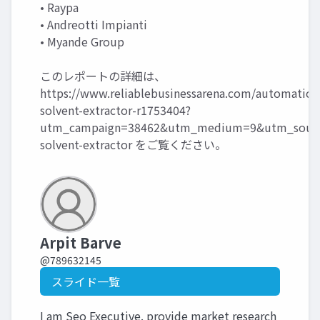
• Raypa
• Andreotti Impianti
• Myande Group
このレポートの詳細は、
https://www.reliablebusinessarena.com/automatic-
solvent-extractor-r1753404?
utm_campaign=38462&utm_medium=9&utm_source
solvent-extractor
をご覧ください。
Arpit Barve
@789632145
スライド一覧
I am Seo Executive. provide market research