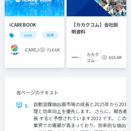
iCAREBOOK
【カカクコム】会社説
明資料
icare
採用
カルチャーデック
採用資料
iCARE,Inc
714.6K
カカク
655.8K
コム採
用担当
各ページのテキスト
自動溶媒抽出器市場の成長と2025年から2032
1.
理と効率向上を優先します。 さらに、報告書は市
長 すると予想されています2032 です。 こ
業界での需要が高まっており、効率的な抽出プ