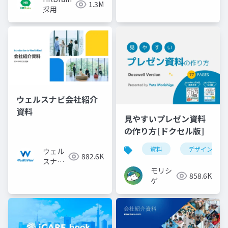
1.3M
採用
ウェルスナビ会社紹介
資料
見やすいプレゼン資料
の作り方[ドクセル版]
資料
デザイン
ウェル
882.6K
スナビ
モリシ
株式会
858.6K
ゲ
社