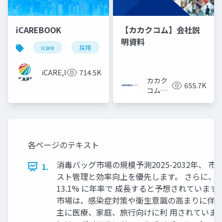
iCAREBOOK
【カカクコム】会社説
明資料
icare
採用
カルチャーデック
採用資料
iCARE,Inc
714.5K
カカク
655.7K
コム採
用担当
各ページのテキスト
消毒バッグ市場の規模予測2025-2032年、 市
1.
スト管理と効率向上を優先します。 さらに、報告
13.1% に年率で 成長すると予想されています2
市場は、感染症対策や衛生意識の高まりに伴い
主に医療、家庭、旅行向けに利 用されていま