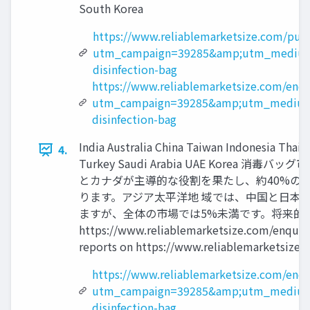
South Korea
https://www.reliablemarketsize.com/pur
utm_campaign=39285&amp;utm_medium
disinfection-bag
https://www.reliablemarketsize.com/enqu
utm_campaign=39285&amp;utm_medium
disinfection-bag
India Australia China Taiwan Indonesia Thail
4.
Turkey Saudi Arabia UAE Ko
とカナダが主導的な役割を果たし、約40%の
ります。アジア太平洋地 域では、中国と日本
ますが、全体の市場では5%未満です。将来的に
https://www.reliablemarketsize.com
reports on https://www.reliablemarketsize.
https://www.reliablemarketsize.com/enq
utm_campaign=39285&amp;utm_medium
disinfection-bag