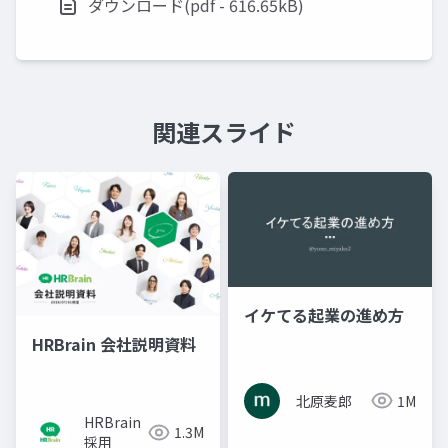
ダウンロード(pdf - 616.65kB)
関連スライド
イケてる起業の進め方
HRBrain 会社説明資料
北原麦郎
1M
HRBrain
1.3M
採用