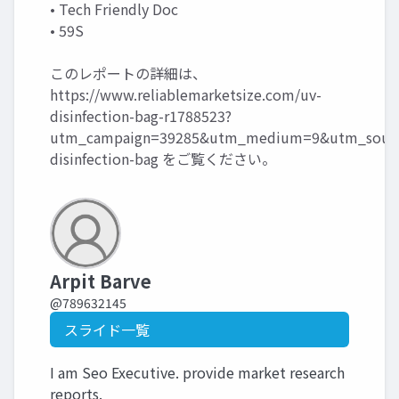
• Tech Friendly Doc
• 59S
このレポートの詳細は、
https://www.reliablemarketsize.com/uv-
disinfection-bag-r1788523?
utm_campaign=39285&utm_medium=9&utm_sourc
disinfection-bag
をご覧ください。
Arpit Barve
@789632145
スライド一覧
I am Seo Executive. provide market research
reports.