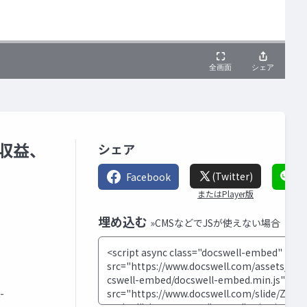
、収益、
シェア
(Twitter)
Facebook
L
またはPlayer版
埋め込む
»CMSなどでJSが使えない場合
-