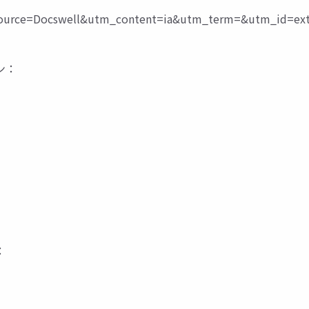
ce=Docswell&utm_content=ia&utm_term=&utm_id=extra
ョン：
：