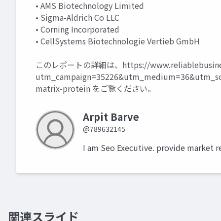
• AMS Biotechnology Limited
• Sigma-Aldrich Co LLC
• Corning Incorporated
• CellSystems Biotechnologie Vertieb GmbH
このレポートの詳細は、
https://www.reliablebusin
utm_campaign=35226&utm_medium=36&utm_sour
matrix-protein
をご覧ください。
Arpit Barve
@789632145
I am Seo Executive. provide market r
関連スライド