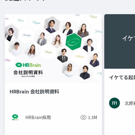
イケてる起
HRBrain 会社説明資料
北原
HRBrain採用
1.3M