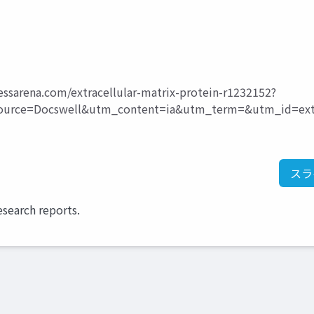
essarena.com/extracellular-matrix-protein-r1232152?
ce=Docswell&utm_content=ia&utm_term=&utm_id=extra
スラ
esearch reports.