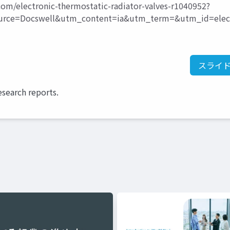
om/electronic-thermostatic-radiator-valves-r1040952?
ce=Docswell&utm_content=ia&utm_term=&utm_id=elect
スライ
esearch reports.