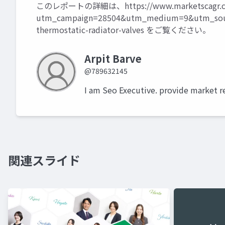
このレポートの詳細は、
https://www.marketscagr.c
utm_campaign=28504&utm_medium=9&utm_sour
thermostatic-radiator-valves
をご覧ください。
Arpit Barve
@789632145
I am Seo Executive. provide market r
関連スライド