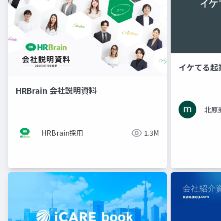
イケてる起
HRBrain 会社説明資料
北原
HRBrain採用
1.3M