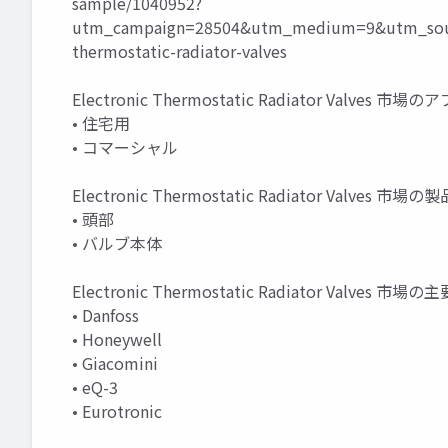
sample/1040952?
utm_campaign=28504&utm_medium=9&utm_sour
thermostatic-radiator-valves
Electronic Thermostatic Radiator Valves
• 住宅用
• コマーシャル
Electronic Thermostatic Radiator Valves 市
• 頭部
• バルブ本体
Electronic Thermostatic Radiator Valves
• Danfoss
• Honeywell
• Giacomini
• eQ-3
• Eurotronic