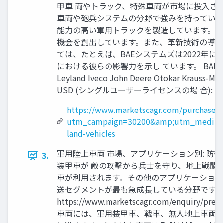
甲車 両やトラック、特殊車両が市場に投入さ
車両や砲兵システムの分野で強みを持ってい 
能力の高い軍用トラックを製造しています。 
機会を創出しています。また、革新技術の導入
ては、たとえば、BAEシステムズは2022年に
における彼らの影響力を示し ています。 BAE Systems Rhen
Leyland Iveco John Deere Otokar Kraus
USD (シングルユーザーライセンスの場 合): https
https://www.marketscagr.com/purchase/
utm_campaign=30200&amp;utm_medium
land-vehicles
軍用陸上車両 市場、アプリケーション別: 防
3.
装甲車が 敵の攻撃から兵士を守り、地上戦闘
車が利用されます。その他のアプリケーション
送セグメントが最も急成長している分野です。
https://www.marketscagr.com/enqu
車両には、軍用装甲車、戦車、無人地上車両（