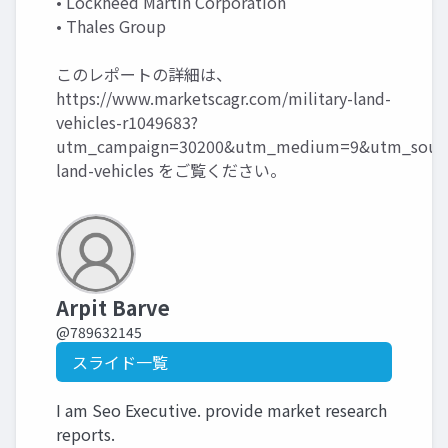
• Lockheed Martin Corporation
• Thales Group
このレポートの詳細は、
https://www.marketscagr.com/military-land-
vehicles-r1049683?
utm_campaign=30200&utm_medium=9&utm_source
land-vehicles
をご覧ください。
Arpit Barve
@789632145
スライド一覧
I am Seo Executive. provide market research
reports.