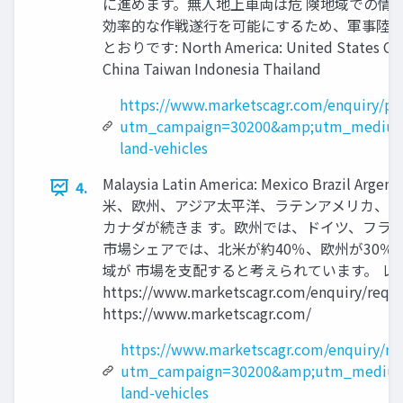
に進めます。無人地上車両は危 険地域での情
効率的な作戦遂行を可能にするため、軍事陸上
とおりです: North America: United States Canada 
China Taiwan Indonesia Thailand
https://www.marketscagr.com/enquiry/pr
utm_campaign=30200&amp;utm_medium=
land-vehicles
Malaysia Latin America: Mexico Brazil Ar
4.
米、欧州、アジア太平洋、ラテンアメリカ、中
カナダが続きま す。欧州では、ドイツ、フラ
市場シェアでは、北米が約40％、欧州が30％
域が 市場を支配すると考えられています。 レポ
https://www.marketscagr.com/enquir
https://www.marketscagr.com/
https://www.marketscagr.com/enquiry/re
utm_campaign=30200&amp;utm_medium=
land-vehicles