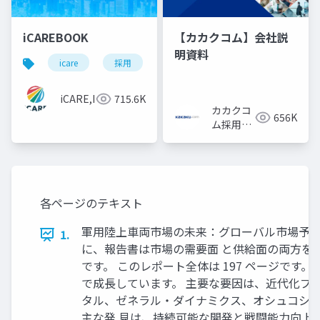
iCAREBOOK
【カカクコム】会社説
明資料
icare
採用
カルチャーデック
採用資料
iCARE,Inc
715.6K
カカクコ
656K
ム採用担
当
各ページのテキスト
軍用陸上車両市場の未来：グローバル市場予測 と
1.
に、報告書は市場の需要面 と供給面の両方をカバー
です。 このレポート全体は 197 ページで
で成長しています。 主要な要因は、近代化プ
タル、ゼネラル・ダイナミクス、オシュコシュ
主な発 見は、持続可能な開発と戦闘能力向上