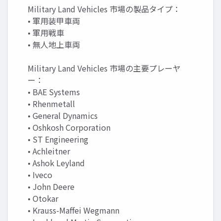
Military Land Vehicles 市場の製品タイプ：
• 軍用装甲車両
• 軍用戦車
• 無人地上車両
Military Land Vehicles 市場の主要プレーヤ
ー：
• BAE Systems
• Rhenmetall
• General Dynamics
• Oshkosh Corporation
• ST Engineering
• Achleitner
• Ashok Leyland
• Iveco
• John Deere
• Otokar
• Krauss-Maffei Wegmann