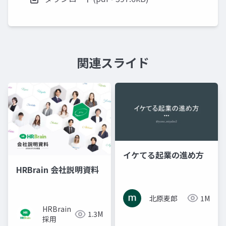
関連スライド
イケてる起業の進め方
HRBrain 会社説明資料
北原麦郎
1M
HRBrain
1.3M
採用