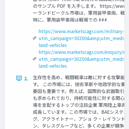
のサンプル PDF を入手します。 https://www.m
ーランドビークル市場は、軍用装甲車両、戦闘
特に、軍用装甲車両は戦場での ###
https://www.marketscagr.com/military-la
utm_campaign=30200&amp;utm_medium=
land-vehicles
https://www.marketscagr.com/enquiry/re
utm_campaign=30200&amp;utm_medium=
land-vehicles
生存性を高め、戦闘戦車は敵に対する攻撃能力
2.
す。 この市場には、技術革新や地政学的な要
要因も重要です。例えば、国際的な武器取引 
も求められており、持続可能性に対する関心が
場を支配するトップの注目企業 軍用陸上車両
成長しています。この市場では、BAEシステ
グ、アクライトナー、アショ ク・レイランド
ン、タレスグループなど、多くの企業が競争し