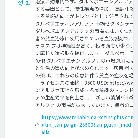
治療に効果的です。ダルベポエチンアルファ市
2.
する要因として、慢性疾患の増加、 高齢化社
する意識の向上がトレンドとして注目されてい
ダルベポエティンアルファ 市場セグメンテーシ
ダルベポエチンアルファの市場にはいくつかの
者の貧血治療に使用されている血液製剤で、高
ラネス プは持続性が高く、投与頻度が少ない
に応じた選択肢を提供します。 ダルベポエティ
の他 ダルベポエチンアルファの市場適用には
と生活の質の向上が求められます。癌患 者で
の薬は、これらの疾患に伴う貧血の症状を軽減
ーライセンスの価格：3500 USD: https://www
ンアルファ市場を形成する最前線のトレンドには
ァの生産効率を向上さ せ、新しい製剤が市場に
アルファ の市場が拡大しています。患者のニ
https://www.reliablemarketinsights.com
utm_campaign=28500&amp;utm_medium
alfa