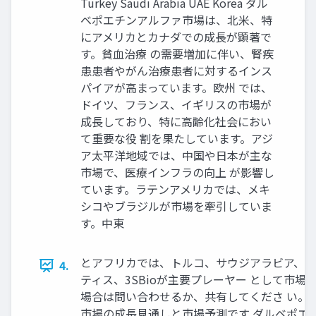
Turkey Saudi Arabia UAE Korea ダル
ベポエチンアルファ市場は、北米、特
にアメリカとカナダでの成長が顕著で
す。貧血治療 の需要増加に伴い、腎疾
患患者やがん治療患者に対するインス
パイアが高まっています。欧州 では、
ドイツ、フランス、イギリスの市場が
成長しており、特に高齢化社会におい
て重要な役 割を果たしています。アジ
ア太平洋地域では、中国や日本が主な
市場で、医療インフラの向上 が影響し
ています。ラテンアメリカでは、メキ
シコやブラジルが市場を牽引していま
す。中東
とアフリカでは、トルコ、サウジアラビア、U
4.
ティス、3SBioが主要プレーヤー として市
場合は問い合わせるか、共有してくださ い。: https://w
市場の成長見通しと市場予測です ダルベポエ