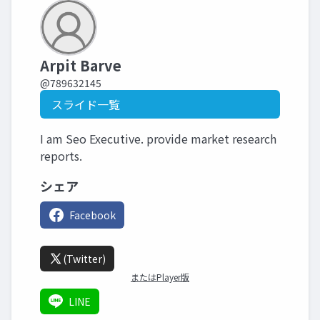
Arpit Barve
@789632145
スライド一覧
I am Seo Executive. provide market research
reports.
シェア
Facebook
(Twitter)
またはPlayer版
LINE