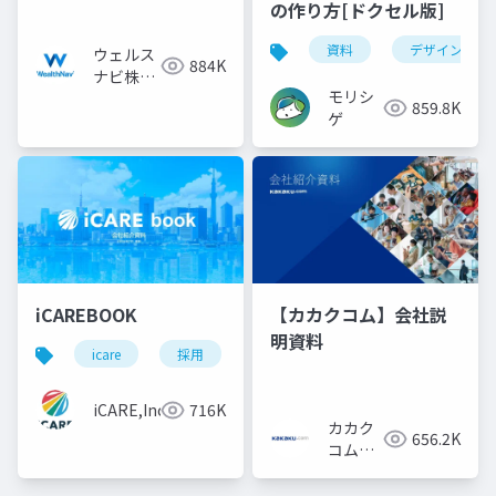
の作り方[ドクセル版]
資料
デザイン
ウェルス
884K
ナビ株式
モリシ
会社
859.8K
ゲ
iCAREBOOK
【カカクコム】会社説
明資料
icare
採用
カルチャーデック
採用資料
iCARE,Inc
716K
カカク
656.2K
コム採
用担当