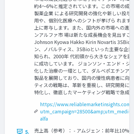
約4〜6%と推定されています。この市場の成
製薬企業 による研究開発の強化や新しい投与
用や、個別化医療へのシフトが挙げら れます
上に寄与します。また、国内外の市場への進出
ンアルファ市 場は新たな成長機会を見出すことが
Johnson Kyowa Hakko Kirin N
ン、ノバルティス、3SBioといった主要な
知られ、2000年 代初頭から大きなシェア
に成功しています。 ジョンソン・エンド・ジ
化した治療の一環として、ダルベポエチンアル
製品を展開しており、国内の慢性病患者に向 
ティスの戦略は、革新を重視し、研究開発に対す
特化し、徹底したマーケティング戦略で急成長
https://www.reliablemarketinsights.com/
utm_campaign=28500&amp;utm_medium
alfa
売上高（参考）： - アムジェン：前年比10%増、
5.