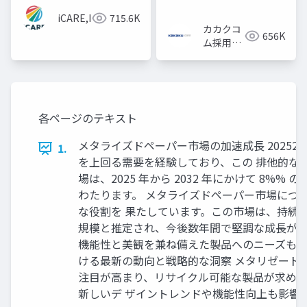
iCARE,Inc
715.6K
カカクコ
656K
ム採用担
当
各ページのテキスト
メタライズドペーパー市場の加速成長 20252
1.
を上回る需要を経験しており、この 排他的な
場は、2025 年から 2032 年にかけて 8%
わたります。 メタライズドペーパー市場につ
な役割を 果たしています。この市場は、持続
規模と推定され、今後数年間で堅調な成長が 
機能性と美観を兼ね備えた製品へのニーズも高
ける最新の動向と戦略的な洞察 メタリゼード
注目が高まり、リサイクル可能な製品が求めら
新しいデ ザイントレンドや機能性向上も影響