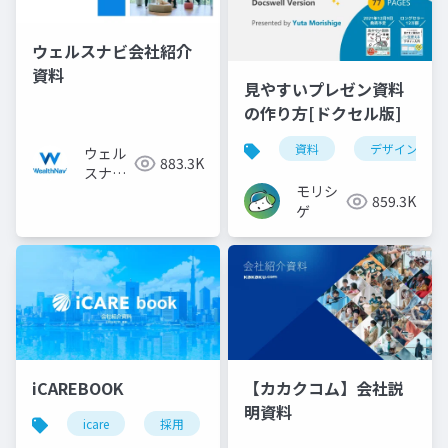
ウェルスナビ会社紹介
資料
見やすいプレゼン資料
の作り方[ドクセル版]
資料
デザイン
ウェル
883.3K
スナビ
モリシ
株式会
859.3K
ゲ
社
iCAREBOOK
【カカクコム】会社説
明資料
icare
採用
カルチャーデック
採用資料