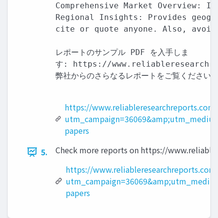
Comprehensive Market Overview: In
Regional Insights: Provides geogr
cite or quote anyone. Also, avoid
レポートのサンプル PDF を入手しま

す: https://www.reliableresearchre
弊社からのさらなるレポートをご覧ください:

https://www.reliableresearchreports.com
utm_campaign=36069&amp;utm_medium
papers
Check more reports on https://www.reliable
5.
https://www.reliableresearchreports.com
utm_campaign=36069&amp;utm_medium
papers