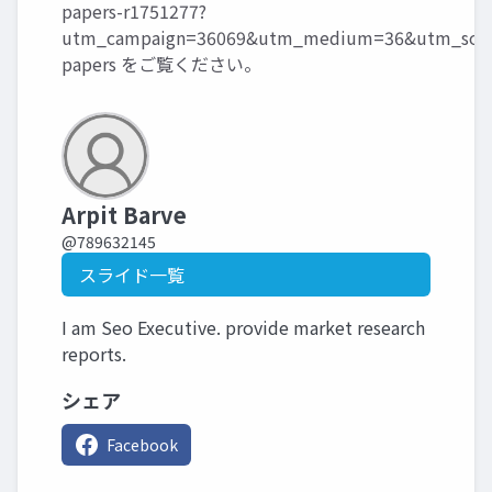
papers-r1751277?
utm_campaign=36069&utm_medium=36&utm_sourc
papers
をご覧ください。
Arpit Barve
@789632145
スライド一覧
I am Seo Executive. provide market research
reports.
シェア
Facebook