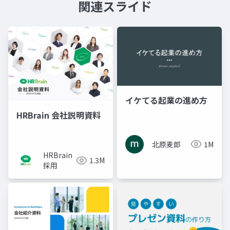
関連スライド
イケてる起業の進め方
HRBrain 会社説明資料
北原麦郎
1M
HRBrain
1.3M
採用