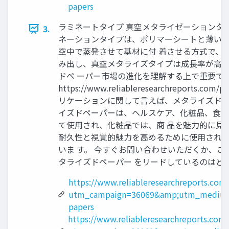
papers
ラミネートタイプ 真空メタライゼーションタ
3.
ネーションタイプは、ポリマーシートと薄い金
空中で蒸発させて基材に付 着させる方式で、
み出し、真空メタライズタイプは成長率が高く
ドペ ーパー市場の進化を理解する上で重要です。 
https://www.reliableresearchre
リケーションに関して言えば、メタライズドペー
イズドペーパーは、ヘルスケア、化粧品、食品
て使用され、化粧品では、商 品を魅力的に見
耐久性と視覚的魅力を高めるために使用されま
いま す。 今すぐお問い合わせいただくか、ご質問をお寄せください 
タライズドペーパー をリードしているのはどの地域ですか市場？ No
https://www.reliableresearchreports.com
utm_campaign=36069&amp;utm_medium
papers
https://www.reliableresearchreports.com