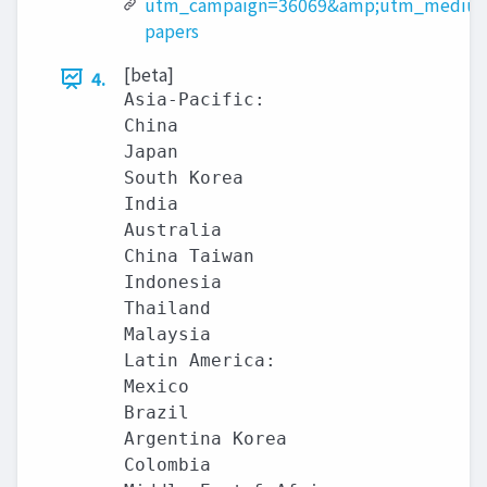
utm_campaign=36069&amp;utm_medium
papers
[beta]
4.
Asia-Pacific:

China

Japan

South Korea

India

Australia

China Taiwan

Indonesia

Thailand

Malaysia

Latin America:

Mexico

Brazil

Argentina Korea

Colombia
