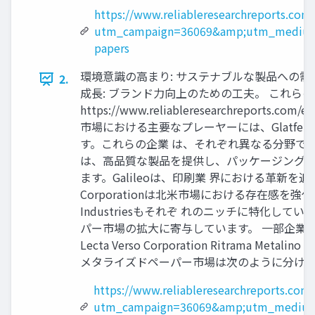
https://www.reliableresearchreports.com
utm_campaign=36069&amp;utm_medium
papers
環境意識の高まり: サステナブルな製品への需要。
2.
成長: ブランド力向上のための工夫。 これら
https://www.reliableresearchrepo
市場における主要なプレーヤーには、Glatfelter、Nissh
す。これらの企業 は、それぞれ異なる分野でメタ
は、高品質な製品を提供し、パッケージングやラ
ます。Galileoは、印刷業 界における革新を
Corporationは北米市場における存在感を強
Industriesもそれぞ れのニッチに特化
パー市場の拡大に寄与しています。 一部企業の売上高： - Glat
Lecta Verso Corporation Ritram
メタライズドペーパー市場は次のように分けら
https://www.reliableresearchreports.com
utm_campaign=36069&amp;utm_medium