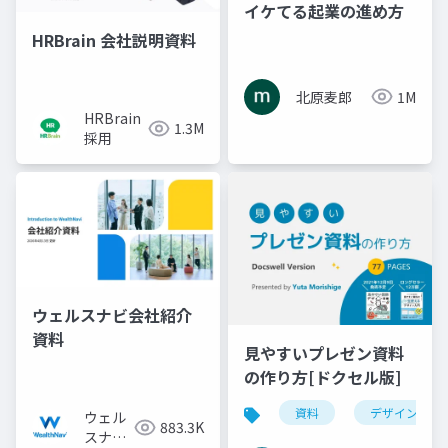
イケてる起業の進め方
HRBrain 会社説明資料
北原麦郎
1M
HRBrain
1.3M
採用
ウェルスナビ会社紹介
資料
見やすいプレゼン資料
の作り方[ドクセル版]
資料
デザイン
ウェル
883.3K
スナビ