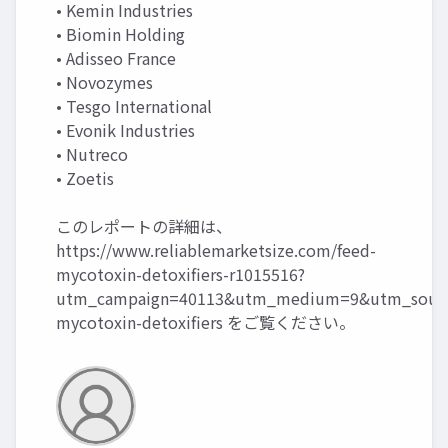
• Kemin Industries
• Biomin Holding
• Adisseo France
• Novozymes
• Tesgo International
• Evonik Industries
• Nutreco
• Zoetis
このレポートの詳細は、
https://www.reliablemarketsize.com/feed-
mycotoxin-detoxifiers-r1015516?
utm_campaign=40113&utm_medium=9&utm_sourc
mycotoxin-detoxifiers
をご覧ください。