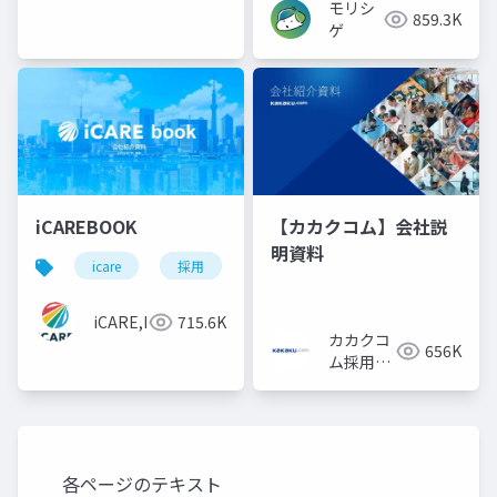
モリシ
株式会
859.3K
ゲ
社
iCAREBOOK
【カカクコム】会社説
明資料
icare
採用
カルチャーデック
採用資料
iCARE,Inc
715.6K
カカクコ
656K
ム採用担
当
各ページのテキスト