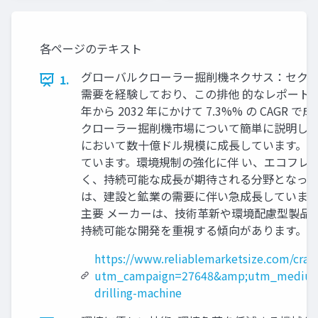
各ページのテキスト
グローバルクローラー掘削機ネクサス：セクタ 
1.
需要を経験しており、この排他 的なレポートは
年から 2032 年にかけて 7.3%% の CA
クローラー掘削機市場について簡単に説明します
において数十億ドル規模に成長しています。特
ています。環境規制の強化に伴 い、エコフレ
く、持続可能な成長が期待される分野となって
は、建設と鉱業の需要に伴い急成長しています
主要 メーカーは、技術革新や環境配慮型製品
持続可能な開発を重視する傾向があります。 主
https://www.reliablemarketsize.com/craw
utm_campaign=27648&amp;utm_medium
drilling-machine