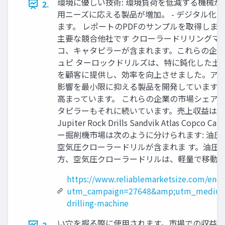
環境に優しい技術: 環境負荷を低減する機械が人
2.
用ニーズに応える製品が増加。 - デジタル化
ます。 レポートのPDFのサンプルを取得します: https:/
主要な競合他社です クローラードリリングマ
コ、キャタピラーが含まれます。これらの企業
ュピ ターロックドリルズは、特に鈍化した土
を顧客に提供し、効率を向上させました。ア 
影響を最小限に抑える製品を開発しています。
高まっています。 これらの企業の市場シェア
タピラーもそれに続いています。売上収益は以下の
Jupiter Rock Drills Sandvik At
ー掘削機市場は次のように分けられます: 油
空気圧クローラードリルが含まれま す。油圧
方、空気圧クローラードリルは、軽量で移動
https://www.reliablemarketsize.com/enq
utm_campaign=27648&amp;utm_medium
drilling-machine
い穴を掘る際に使用されます。市場での収益や