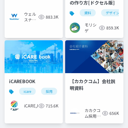
の作り方[ドクセル版]
資料
デザイン
ウェル
883.3K
スナビ
モリシ
株式会
859.3K
ゲ
社
iCAREBOOK
【カカクコム】会社説
明資料
icare
採用
カルチャーデック
採用資料
iCARE,Inc
715.6K
カカクコ
656K
ム採用担
当