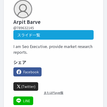
Arpit Barve
@789632145
スライド一覧
I am Seo Executive. provide market research
reports.
シェア
Facebook
(Twitter)
またはPlayer版
LINE