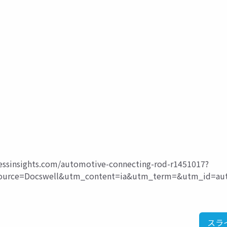
nessinsights.com/automotive-connecting-rod-r1451017?
rce=Docswell&utm_content=ia&utm_term=&utm_id=aut
スラ