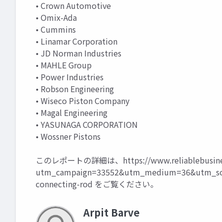
• Crown Automotive
• Omix-Ada
• Cummins
• Linamar Corporation
• JD Norman Industries
• MAHLE Group
• Power Industries
• Robson Engineering
• Wiseco Piston Company
• Magal Engineering
• YASUNAGA CORPORATION
• Wossner Pistons
このレポートの詳細は、
https://www.reliablebusi
utm_campaign=33552&utm_medium=36&utm_sou
connecting-rod
をご覧ください。
Arpit Barve