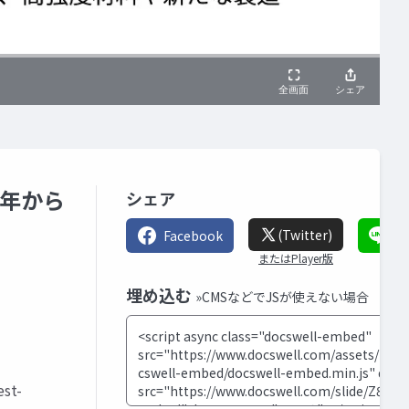
5年から
シェア
(Twitter)
Facebook
LI
またはPlayer版
埋め込む
»CMSなどでJSが使えない場合
est-