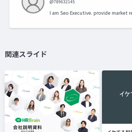
@789632145
I am Seo Executive. provide market r
関連スライド