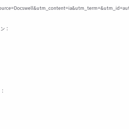
rce=Docswell&utm_content=ia&utm_term=&utm_id=aut
ション：
ー：