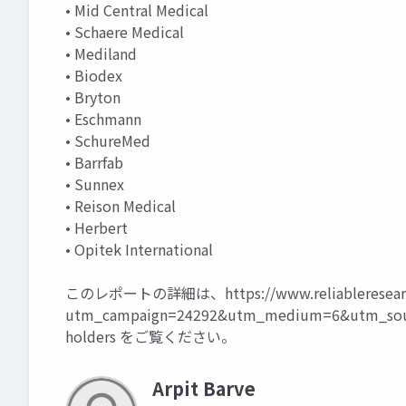
• Mid Central Medical
• Schaere Medical
• Mediland
• Biodex
• Bryton
• Eschmann
• SchureMed
• Barrfab
• Sunnex
• Reison Medical
• Herbert
• Opitek International
このレポートの詳細は、
https://www.reliableresea
utm_campaign=24292&utm_medium=6&utm_sour
holders
をご覧ください。
Arpit Barve