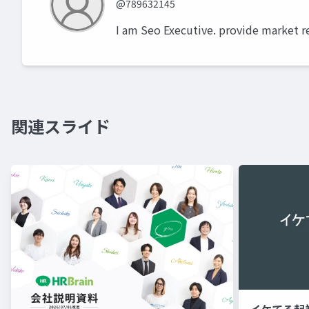
@789632145
I am Seo Executive. provide market r
関連スライド