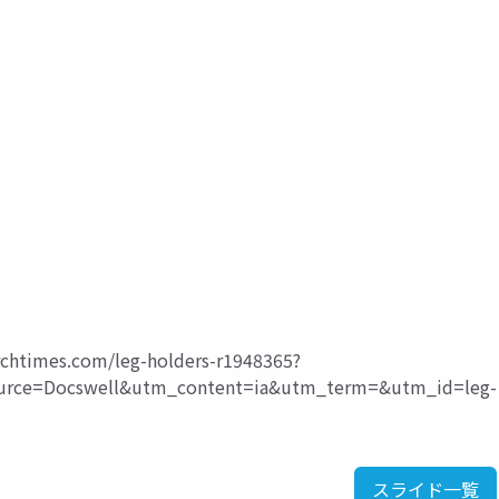
rchtimes.com/leg-holders-r1948365?
ce=Docswell&utm_content=ia&utm_term=&utm_id=leg-
スライド一覧