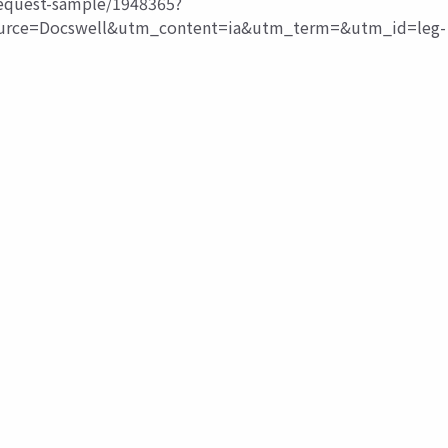
request-sample/1948365?
ce=Docswell&utm_content=ia&utm_term=&utm_id=leg-