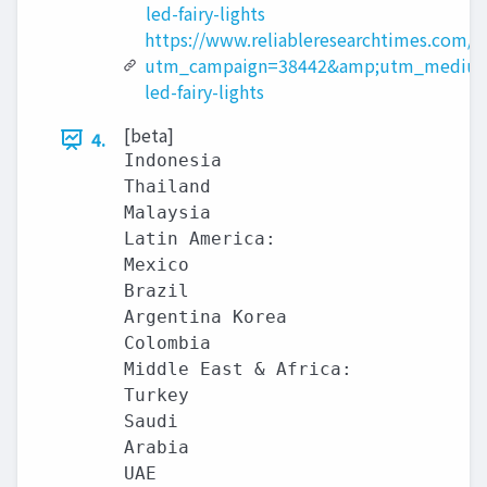
led-fairy-lights
https://www.reliableresearchtimes.com/e
utm_campaign=38442&amp;utm_medium=
led-fairy-lights
[beta]
4.
Indonesia

Thailand

Malaysia

Latin America:

Mexico

Brazil

Argentina Korea

Colombia

Middle East & Africa:

Turkey

Saudi

Arabia

UAE
