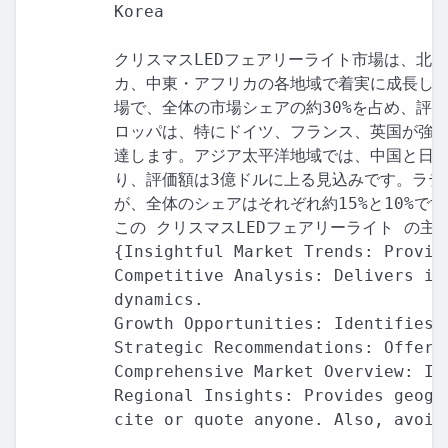
Korea

クリスマスLEDフェアリーライト市場は、北
カ、中東・アフリカの各地域で着実に成長して
場で、全体の市場シェアの約30%を占め、評価
ロッパは、特にドイツ、フランス、英国が強く、
達します。アジア太平洋地域では、中国と日本
り、評価額は3億ドルに上る見込みです。ラテ
が、全体のシェアはそれぞれ約15%と10%です
この クリスマスLEDフェアリーライト の主な
{Insightful Market Trends: Provid
Competitive Analysis: Delivers in
dynamics.

Growth Opportunities: Identifies 
Strategic Recommendations: Offers
Comprehensive Market Overview: In
Regional Insights: Provides geogr
cite or quote anyone. Also, avoid