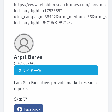
https://www.reliableresearchtimes.com/christmas-
led-fairy-lights-r1753355?
utm_campaign=38442&utm_medium=36&utm_sourc
led-fairy-lights
をご覧ください。
Arpit Barve
@789632145
スライド一覧
I am Seo Executive. provide market research
reports.
シェア
Facebook