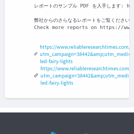
レポートのサンプル PDF を入手します: https://
弊社からのさらなるレポートをご覧ください:

Check more reports on https://www
https://www.reliableresearchtimes.com/
utm_campaign=38442&amp;utm_medium
led-fairy-lights
https://www.reliableresearchtimes.com/?
utm_campaign=38442&amp;utm_medium
led-fairy-lights