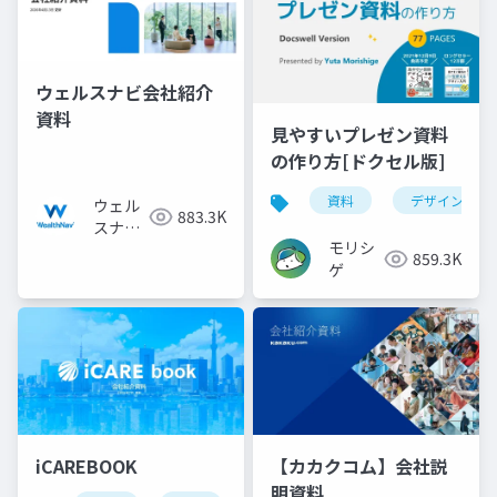
ウェルスナビ会社紹介
資料
見やすいプレゼン資料
の作り方[ドクセル版]
資料
デザイン
ウェル
883.3K
スナビ
モリシ
株式会
859.3K
ゲ
社
iCAREBOOK
【カカクコム】会社説
明資料