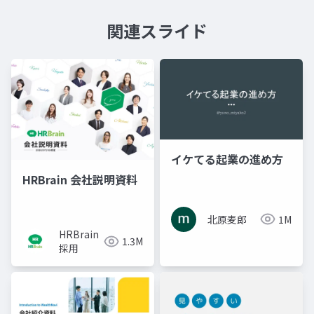
関連スライド
イケてる起業の進め方
HRBrain 会社説明資料
北原麦郎
1M
HRBrain
1.3M
採用