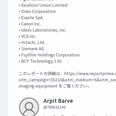
• Excelsior Union Limited
• Onex Corporation
• Esaote SpA
• Canon Inc.
• Idexx Laboratories, Inc.
• VCA Inc.
• Hitachi, Ltd.
• Siemens AG
• Fujifilm Holdings Corporation
• BCF Technology, Ltd.
このレポートの詳細は、
https://www.reportprime.
utm_campaign=35218&utm_medium=6&utm_sour
imaging-equipment
をご覧ください。
Arpit Barve
@789632145