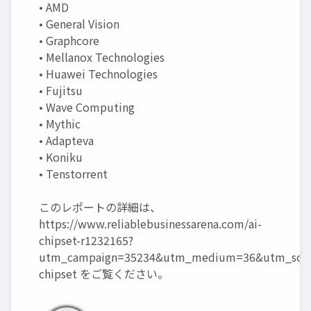
• AMD
• General Vision
• Graphcore
• Mellanox Technologies
• Huawei Technologies
• Fujitsu
• Wave Computing
• Mythic
• Adapteva
• Koniku
• Tenstorrent
このレポートの詳細は、
https://www.reliablebusinessarena.com/ai-
chipset-r1232165?
utm_campaign=35234&utm_medium=36&utm_sourc
chipset
をご覧ください。