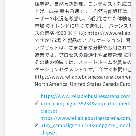
械学習、自然言語処理、コンテキスト対応コン
上げ、成長 率も急速です。自然言語処理は、
ーザーの状況を考慮し、個別化された体験を提
市場 のトレンドに応じて進化し、バランスの取
スの価格 4900 米ド ル): https://www.rel
ですか?市場？ 製品のアプリケーションに関して
ップセットは、さまざまな分野で応用されてい
造業では、プロセスの最適化や品質管理 に役
その他の領域では、スマートホームや農業の自
ケーションセグメントです。 今すぐお問い合わ
https://www.reliablebusinessarena
North America: United States Canada Europe
https://www.reliablebusinessarena.com/
utm_campaign=35234&amp;utm_medium
chipset
https://www.reliablebusinessarena.com/e
utm_campaign=35234&amp;utm_medium
chipset