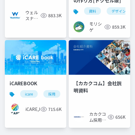
の作り方[ドクセル版]
資料
デザイン
ウェル
883.3K
スナビ
モリシ
株式会
859.3K
ゲ
社
iCAREBOOK
【カカクコム】会社説
明資料
icare
採用
カルチャーデック
採用資料
iCARE,Inc
715.6K
カカクコ
656K
ム採用担
当