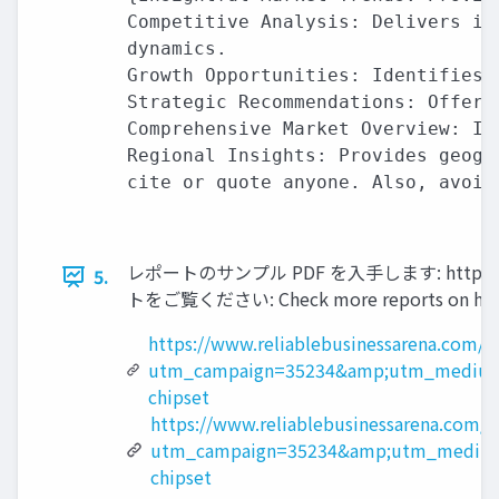
Competitive Analysis: Delivers in
dynamics.

Growth Opportunities: Identifies 
Strategic Recommendations: Offers
Comprehensive Market Overview: In
Regional Insights: Provides geogr
cite or quote anyone. Also, avoid
レポートのサンプル PDF を入手します: https://www
5.
トをご覧ください: Check more reports on https:
https://www.reliablebusinessarena.com/
utm_campaign=35234&amp;utm_medium
chipset
https://www.reliablebusinessarena.com/?
utm_campaign=35234&amp;utm_medium
chipset