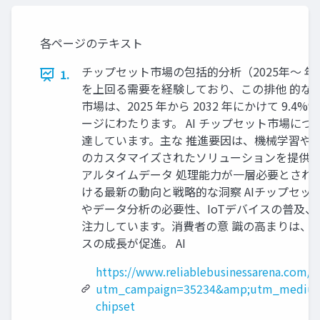
各ページのテキスト
チップセット市場の包括的分析（2025年～ 年）
1.
を上回る需要を経験しており、この排他 的なレ
市場は、2025 年から 2032 年にかけて 9.
ージにわたります。 AI チップセット市場につ
達しています。主な 推進要因は、機械学習や
のカスタマイズされたソリューションを提供し
アルタイムデータ 処理能力が一層必要とされて
ける最新の動向と戦略的な洞察 AIチップセ
やデータ分析の必要性、IoTデバイスの普及
注力しています。消費者の意 識の高まりは、
スの成長が促進。 AI
https://www.reliablebusinessarena.com/a
utm_campaign=35234&amp;utm_medium
chipset