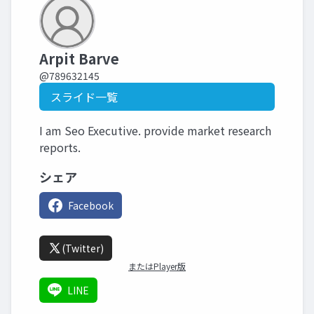
Arpit Barve
@789632145
スライド一覧
I am Seo Executive. provide market research
reports.
シェア
Facebook
(Twitter)
またはPlayer版
LINE