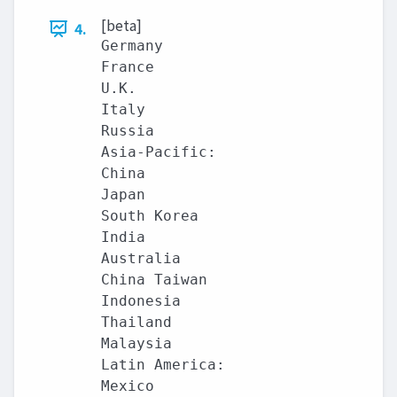
[beta]
4.
Germany

France

U.K.

Italy

Russia

Asia-Pacific:

China

Japan

South Korea

India

Australia

China Taiwan

Indonesia

Thailand

Malaysia

Latin America:

Mexico
