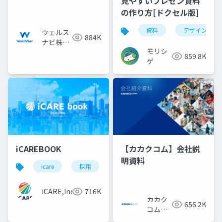
見やすいプレゼン資料
の作り方[ドクセル版]
資料
デザイン
ウェルス
884K
ナビ株式
モリシ
会社
859.8K
ゲ
iCAREBOOK
【カカクコム】会社説
明資料
icare
採用
カルチャーデック
採用資料
iCARE,Inc
716K
カカク
656.2K
コム採
用担当