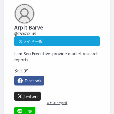
Arpit Barve
@789632145
スライド一覧
I am Seo Executive. provide market research
reports.
シェア
Facebook
(Twitter)
またはPlayer版
LINE