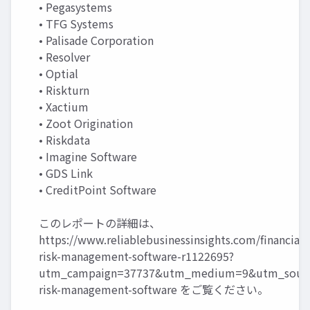
• Pegasystems
• TFG Systems
• Palisade Corporation
• Resolver
• Optial
• Riskturn
• Xactium
• Zoot Origination
• Riskdata
• Imagine Software
• GDS Link
• CreditPoint Software
このレポートの詳細は、
https://www.reliablebusinessinsights.com/financial-
risk-management-software-r1122695?
utm_campaign=37737&utm_medium=9&utm_source
risk-management-software
をご覧ください。