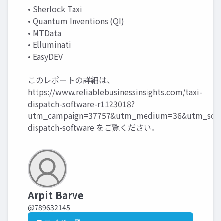
• Sherlock Taxi
• Quantum Inventions (QI)
• MTData
• Elluminati
• EasyDEV
このレポートの詳細は、
https://www.reliablebusinessinsights.com/taxi-
dispatch-software-r1123018?
utm_campaign=37757&utm_medium=36&utm_sourc
dispatch-software
をご覧ください。
Arpit Barve
@789632145