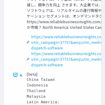
減し、競争力を向上 させます。大企業では、
ソフトウェアは、リアルタイムの運行情報や運
ケーション セグメントは、オンデマンドタク
https://www.reliablebusinessinsig
か市場？ North America: United States Canada Eu
https://www.reliablebusinessinsights.co
utm_campaign=37757&amp;utm_medium
dispatch-software
https://www.reliablebusinessinsights.co
utm_campaign=37757&amp;utm_medium
dispatch-software
[beta]
4.
China Taiwan

Indonesia

Thailand

Malaysia

Latin America:
