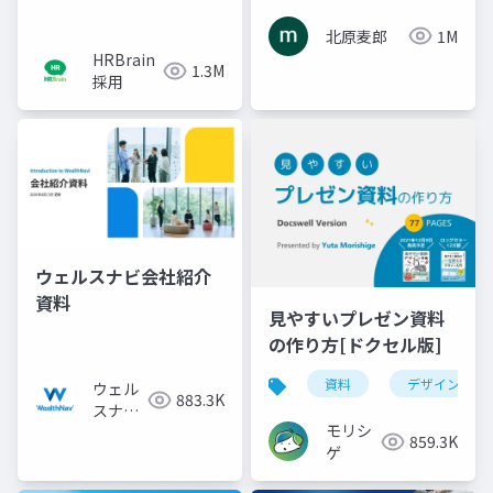
北原麦郎
1M
HRBrain
1.3M
採用
ウェルスナビ会社紹介
資料
見やすいプレゼン資料
の作り方[ドクセル版]
資料
デザイン
ウェル
883.3K
スナビ
モリシ
株式会
859.3K
ゲ
社