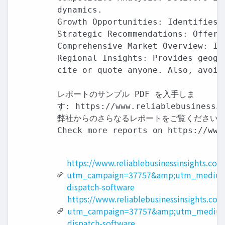
dynamics.

Growth Opportunities: Identifies 
Strategic Recommendations: Offers
Comprehensive Market Overview: In
Regional Insights: Provides geogr
cite or quote anyone. Also, avoid
レポートのサンプル PDF を入手しま

す: https://www.reliablebusinessin
弊社からのさらなるレポートをご覧ください:

Check more reports on https://www
https://www.reliablebusinessinsights.co
utm_campaign=37757&amp;utm_medium
dispatch-software
https://www.reliablebusinessinsights.com
utm_campaign=37757&amp;utm_medium
dispatch-software