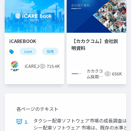
iCAREBOOK
【カカクコム】会社説
明資料
icare
採用
カルチャーデック
採用資料
iCARE,Inc
715.4K
カカクコ
656K
ム採用担
当
各ページのテキスト
タクシー配車ソフトウェア市場の成長調査は、 2
1.
シー配車ソフトウェア 市場は、既存の水準と