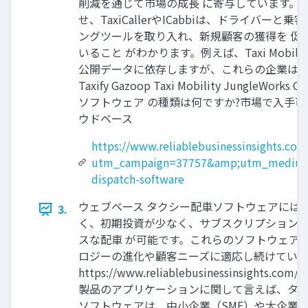
削減を通じて市場の成長 に寄与しています。 た
せ、TaxiCallerやICabbiは、ドライバー
ングツールを取り入れ、新規顧客の獲得を 促
いること がわかります。例えば、Taxi Mobi
公開データに依存しますが、これらの企業は順調に成 長を続けてい
Taxify Gazoop Taxi Mobility JungleWorks 
ソフトウェア の種類は何ですか?市場で入手可
ウドベース
https://www.reliablebusinessinsights.co
utm_campaign=37757&amp;utm_medium
dispatch-software
ウェブベース タクシー配車ソフトウェアには
3.
く、初期投資が少なく、サブスクリプションモ
スな配車 が可能です。これらのソフトウェア
ロジーの進化や顧客ニーズに適応し続けています。
https://www.reliablebusinessin
製品のアプリケーションに関して言えば、タクシ
ソフトウェアは、中小企業（SME）や大企業