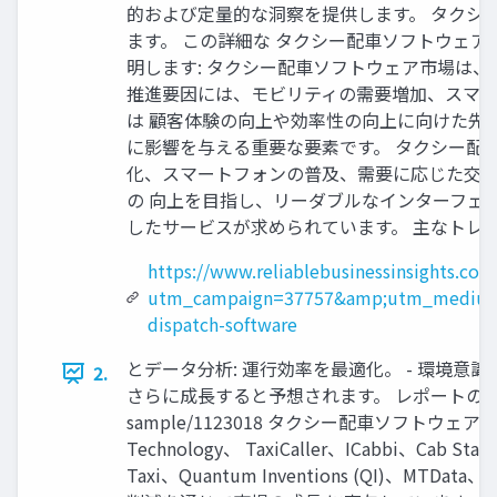
的および定量的な洞察を提供します。 タクシー配車ソ
ます。 この詳細な タクシー配車ソフトウェア
明します: タクシー配車ソフトウェア市場は、
推進要因には、モビリティの需要増加、スマー
は 顧客体験の向上や効率性の向上に向けた先
に影響を与える重要な要素です。 タクシー配
化、スマートフォンの普及、需要に応じた交通
の 向上を目指し、リーダブルなインターフェ
したサービスが求められています。 主なトレンド:
https://www.reliablebusinessinsights.com
utm_campaign=37757&amp;utm_medium
dispatch-software
とデータ分析: 運行効率を最適化。 - 環境意
2.
さらに成長すると予想されます。 レポートのPDFのサンプルを取得
sample/1123018 タクシー配車ソフト
Technology、 TaxiCaller、ICabbi、Cab St
Taxi、Quantum Inventions (QI)