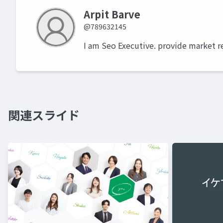
Arpit Barve
@789632145
I am Seo Executive. provide market r
関連スライド