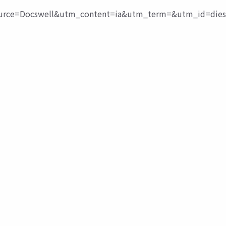
ce=Docswell&utm_content=ia&utm_term=&utm_id=dies