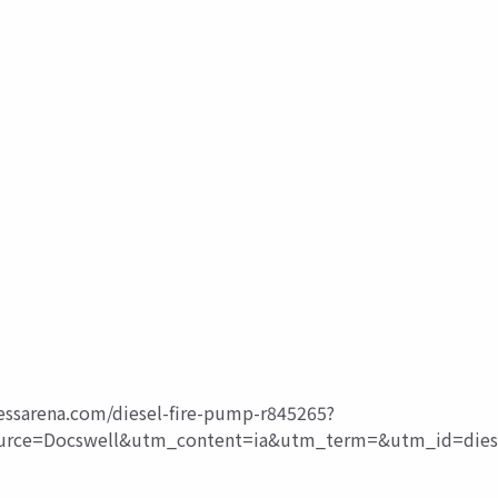
essarena.com/diesel-fire-pump-r845265?
ce=Docswell&utm_content=ia&utm_term=&utm_id=dies