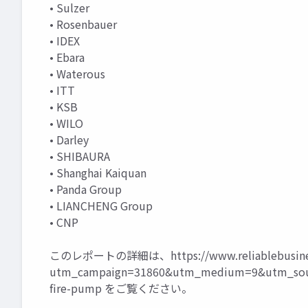
• Sulzer
• Rosenbauer
• IDEX
• Ebara
• Waterous
• ITT
• KSB
• WILO
• Darley
• SHIBAURA
• Shanghai Kaiquan
• Panda Group
• LIANCHENG Group
• CNP
このレポートの詳細は、
https://www.reliablebusin
utm_campaign=31860&utm_medium=9&utm_sour
fire-pump
をご覧ください。