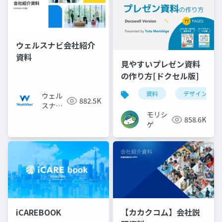
ウェルスナビ会社紹介
資料
見やすいプレゼン資料
の作り方[ドクセル版]
資料
デザイン
ウェル
882.5K
スナビ
モリシ
株式会
858.6K
ゲ
社
iCAREBOOK
【カカクコム】会社説