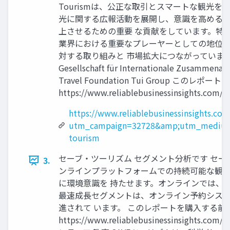
Tourismは、公正な取引とスマートな観光を重
光に関する広報活動を展開し、意識を高める役
上させるための重要 な貢献をしています。特に、
業界における重要なプレーヤーとしての地位を
対する取り組みと 市場拡大につながっています。 SAVE ABTA 
Gesellschaft für Internationale Zusammena
Travel Foundation Tui Group この
https://www.reliablebusinessinsights.com/
https://www.reliablebusinessinsights.co
utm_campaign=32728&amp;utm_medium
tourism
セーブ・ツーリズム セグメント分析です セーブ
3.
ンラインプラットフォームでの持続可能な観光
に環境意識を 持たせます。オンラインでは、消
最速成長セグメントは、オンライン予約システ
進されて います。 このレポートを購入する
https://www.reliablebusinessinsigh