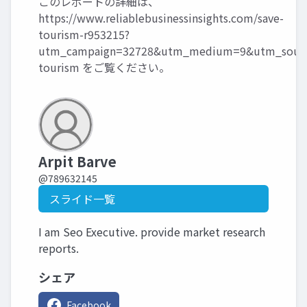
このレポートの詳細は、
https://www.reliablebusinessinsights.com/save-
tourism-r953215?
utm_campaign=32728&utm_medium=9&utm_sourc
tourism
をご覧ください。
Arpit Barve
@789632145
スライド一覧
I am Seo Executive. provide market research
reports.
シェア
Facebook