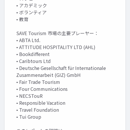
• アカデミック
• ボランティア
• 教育
SAVE Tourism 市場の主要プレーヤー：
• ABTA Ltd.
• ATTITUDE HOSPITALITY LTD (AHL)
• Bookdifferent
• Caribtours Ltd
• Deutsche Gesellschaft für Internationale
Zusammenarbeit (GIZ) GmbH
• Fair Trade Tourism
• Four Communications
• NECSTouR
• Responsible Vacation
• Travel Foundation
• Tui Group