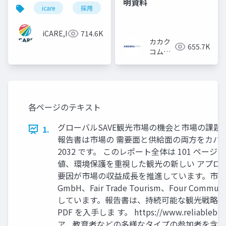
明資料
icare
採用
カルチャーデック
採用資料
iCARE,Inc
714.6K
カカク
655.7K
コム採
用担当
各ページのテキスト
グローバルSAVE観光市場の機会と市場の課題 （
1.
報告書は市場の 需要面と供給面の両方をカバーして
2032 です。 このレポート全体は 101 ペ
値、環境保護を重視した観光の新しい アプロ
要因が市場の収益成長を推進しています。市場には、ABTA Lt
GmbH、Fair Trade Tourism、Four Commun
しています。報告書は、持続可能な観光戦略の
PDF を入手しま す。 https://www.reliableb
ア、教育者などの多様なタイプの参加者を含む