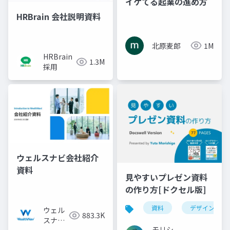
イケてる起業の進め方
HRBrain 会社説明資料
北原麦郎
1M
HRBrain
1.3M
採用
ウェルスナビ会社紹介
資料
見やすいプレゼン資料
の作り方[ドクセル版]
資料
デザイン
ウェル
883.3K
スナビ
モリシ