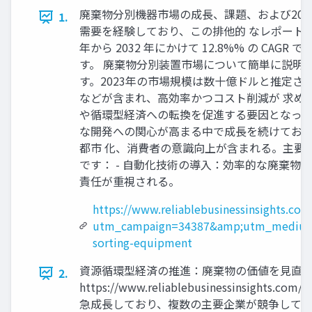
廃棄物分別機器市場の成長、課題、および2025
1.
需要を経験しており、この排他的 なレポートは
年から 2032 年にかけて 12.8%% の C
す。 廃棄物分別装置市場について簡単に説明
す。2023年の市場規模は数十億ドルと推定
などが含まれ、高効率かつコスト削減が 求め
や循環型経済への転換を促進する要因となって
な開発への関心が高まる中で成長を続けており
都市 化、消費者の意識向上が含まれる。主要
です： - 自動化技術の導入：効率的な廃棄物分
責任が重視される。
https://www.reliablebusinessinsights.co
utm_campaign=34387&amp;utm_medium
sorting-equipment
資源循環型経済の推進：廃棄物の価値を見直す動
2.
https://www.reliablebusinessinsi
急成長しており、複数の主要企業が競争しています。MSWsort