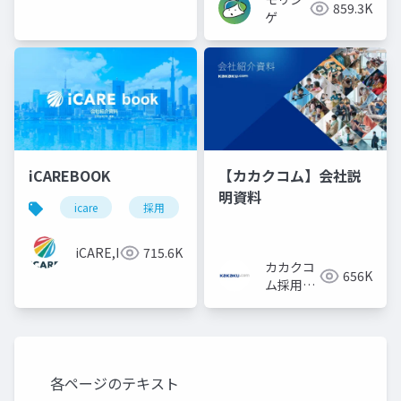
株式会
859.3K
ゲ
社
iCAREBOOK
【カカクコム】会社説
明資料
icare
採用
カルチャーデック
採用資料
iCARE,Inc
715.6K
カカクコ
656K
ム採用担
当
各ページのテキスト