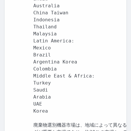
Australia

China Taiwan

Indonesia

Thailand

Malaysia

Latin America:

Mexico

Brazil

Argentina Korea

Colombia

Middle East & Africa:

Turkey

Saudi

Arabia

UAE

Korea

廃棄物選別機器市場は、地域によって異なる成