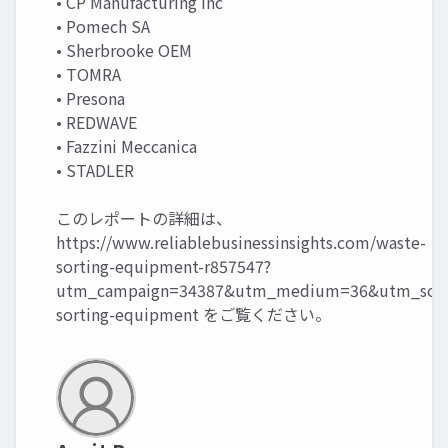
• CP Manufacturing Inc
• Pomech SA
• Sherbrooke OEM
• TOMRA
• Presona
• REDWAVE
• Fazzini Meccanica
• STADLER
このレポートの詳細は、
https://www.reliablebusinessinsights.com/waste-
sorting-equipment-r857547?
utm_campaign=34387&utm_medium=36&utm_sour
sorting-equipment
をご覧ください。