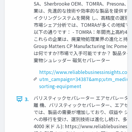
SA、Sherbrooke OEM、TOMRA、Preso
業は、先進的な技術や効率的な製品を提供する
イクリングシステムを開発 し、高精度の選別を実
市場シェア分析では、TOMRAが多くの地域でリーダ
以下の通りです： - TOMRA：年間売上高約40億ユーロ
これらの企業は、廃棄物処理業界の進化と持続可能なソリュー
Group Matters CP Manufacturing Inc Po
は何ですか?市場で入手可能ですか？ 製品タイ
棄物シュレッダー 磁気セパレーター
https://www.reliablebusinessinsights.co
utm_campaign=34387&amp;utm_medium
sorting-equipment
バリスティックセパレーター エアセパレータ
3.
離 機、バリスティックセパレーター、エアセ
では、製品の需要が増加しており、収益や シ
への移行を受け、選別技術は進化し続け、多様
4000 米ド ル): https://www.reliable