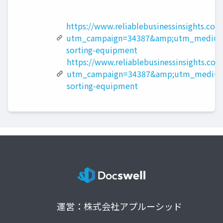
https://www.reliablebusinessinsights.co
utm_campaign=34387&amp;utm_medium
sorting-equipment
https://www.reliablebusinessinsights.com
utm_campaign=34387&amp;utm_medium
sorting-equipment
運営：株式会社アプルーシッド