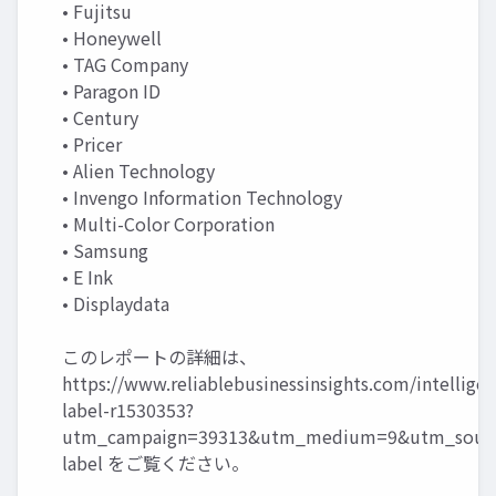
• Fujitsu
• Honeywell
• TAG Company
• Paragon ID
• Century
• Pricer
• Alien Technology
• Invengo Information Technology
• Multi-Color Corporation
• Samsung
• E Ink
• Displaydata
このレポートの詳細は、
https://www.reliablebusinessinsights.com/intelligen
label-r1530353?
utm_campaign=39313&utm_medium=9&utm_source
label
をご覧ください。