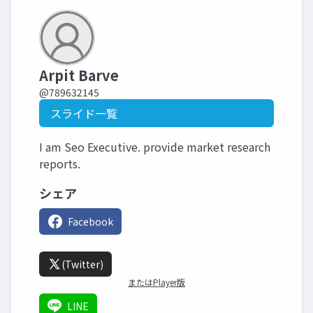
Arpit Barve
@789632145
スライド一覧
I am Seo Executive. provide market research
reports.
シェア
Facebook
(Twitter)
またはPlayer版
LINE