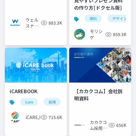
見やすいプレゼン資料
の作り方[ドクセル版]
資料
デザイン
ウェル
883.3K
スナビ
モリシ
株式会
859.3K
ゲ
社
iCAREBOOK
【カカクコム】会社説
明資料
icare
採用
カルチャーデック
採用資料
iCARE,Inc
715.6K
カカクコ
656K
ム採用担
当