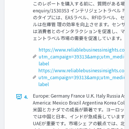
このレポートを購入する前に、質問がある場合はお問い合わせまた
enquiry/1530353 インテリジェントラベル
のタイプには、EASラベル、RFIDラベル、セ
ルは在庫管 理の効率を向上させます。センサ
は消費者とのインタラクションを促進し、マー
ェントラベル市場の需要を促進しています。 地域分析は次のと
https://www.reliablebusinessinsights.co
utm_campaign=39313&amp;utm_medium=
label
https://www.reliablebusinessinsights.co
utm_campaign=39313&amp;utm_medium=
label
Europe: Germany France U.K. Italy Russia Asi
4.
America: Mexico Brazil Argentina Kore
米国とカナダでの成長が顕著です。ヨーロッパ
では中国と日本、インドが急成長しています。
UAEが重要です。市場シェ アの観点では、北