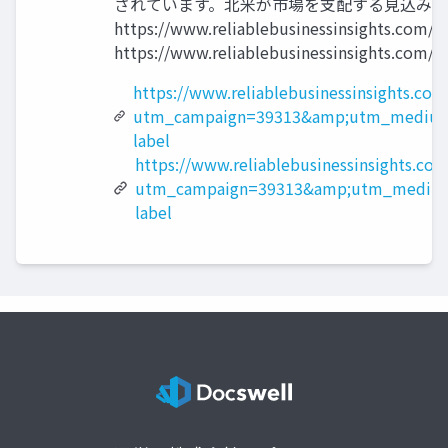
されています。北米が市場を支配する見込みです。
https://www.reliablebusinessinsight
https://www.reliablebusinessinsights.com/
https://www.reliablebusinessinsights.co
utm_campaign=39313&amp;utm_medium=
label
https://www.reliablebusinessinsights.com
utm_campaign=39313&amp;utm_medium=
label