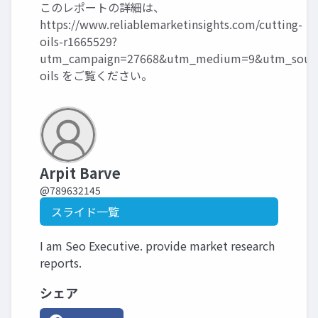
このレポートの詳細は、
https://www.reliablemarketinsights.com/cutting-
oils-r1665529?
utm_campaign=27668&utm_medium=9&utm_source
oils
をご覧ください。
Arpit Barve
@789632145
スライド一覧
I am Seo Executive. provide market research
reports.
シェア