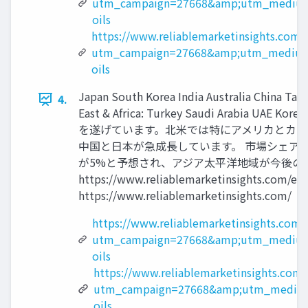
utm_campaign=27668&amp;utm_medium
oils
https://www.reliablemarketinsights.com/
utm_campaign=27668&amp;utm_medium
oils
Japan South Korea India Australia China Tai
4.
East & Africa: Turkey Saudi 
を遂げています。北米では特にアメリカとカナ
中国と日本が急成長しています。 市場シェアと
が5%と予想され、アジア太平洋地域が今後の市
https://www.reliablemarketinsights.
https://www.reliablemarketinsights.com/
https://www.reliablemarketinsights.com
utm_campaign=27668&amp;utm_medium
oils
https://www.reliablemarketinsights.com/
utm_campaign=27668&amp;utm_medium
oils