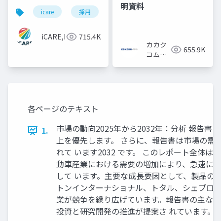
明資料
icare
採用
カルチャーデック
採用資料
iCARE,Inc
715.4K
カカク
655.9K
コム採
用担当
各ページのテキスト
市場の動向2025年から2032年：分析 報告書によ
1.
上を優先します。 さらに、報告書は市場の需要面と
れて います2032 です。 このレポート全体は
動車産業における需要の増加により、急速に拡
して います。主要な成長要因として、製品の
トンインターナショナル、トタル、シェブロ 
業が競争を繰り広げています。報告書の主な発
投資と研究開発の推進が提案さ れています。 “