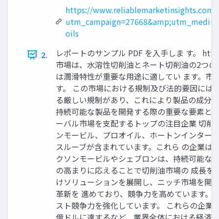
https://www.reliablemarketinsights.com/
utm_campaign=27668&amp;utm_medium
oils
レポートのサンプル PDF を入手しま す。 https://ww
2.
市場は、水溶性切削油とネート切削油の2つの
は潤滑特性が重要な用途に適してい ます。市
す。 この市場における規制及び法的要因には
る厳しい規制があり、これにより製品の成分 
持続可能な製品を開発する際の重要な要素とな
ーバル市場を支配するトップの注目企業 切削
ンモービル、プロオイル、ホートンインターナ
スルーブが含まれています。これら の企業は
クソンモービルやシェブロンは、持続可能な製
の高まりに応えることで切削油市場の 成長を
けソリューションを展開し、ニッチ市場を開拓
革新を 進めており、競争力を高めています。
スト競争力を強化しています。 これらの企業の一部
億ドルに達するなど、業界全体における経済的