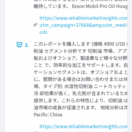
維持しています。 Exxon Mobil Pro Oil Houghton In
https://www.reliablemarketinsights.com
utm_campaign=27668&amp;utm_medium
oils
このレポートを購入します (価格 4900 USD (シングルユ
3.
削油 セグメント分析です 切削油 市場、アプリ
船およびオフショア、製造業など様々な分野で
こと で、効率的な加工をサポートします。自
ケーションセグメントは、オフショアおよ び
に、質問がある場合はお問い合わせまたは共有します https://
場、タイプ別: 水溶性切削油 ニートカッテ
冷 却効果が高く、乳化剤が含まれているため
提供します。これらの特性により、切削油 は
油市場の成長が促進されます。 地域分析は次のとおりです: North 
Pacific: China
https://www.reliablemarketinsights.com