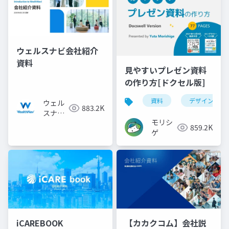
ウェルスナビ会社紹介
資料
見やすいプレゼン資料
の作り方[ドクセル版]
資料
デザイン
ウェル
883.2K
スナビ
モリシ
株式会
859.2K
ゲ
社
iCAREBOOK
【カカクコム】会社説