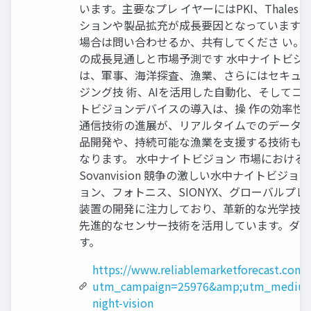
います。主要なプレ イヤーにはPKI、Thales Group、D
ションや製品拡充が成長要因となっています。
場合は問い合わせるか、共有してくださ い。: https://w
の成長見通しと市場予測です 水中ナイトビジョ
は、軍事、海洋探査、漁業、さらにはセキュリ
ジング技 術、AIを活用した自動化、そしてコ
トビジョンデバイスの導入は、操 作の効率性
通信技術の進展が、リアルタイムでのデータ共
品開発や、持続可能な漁業を支援する技術も市
なります。 水中ナイトビジョン 市場における競争力のある状況です 
Sovanvision 競争の激しい水中ナイト
ョン、フォトニス、SIONYX、グローバルプ
装置の開発に注力しており、革新的な光学技術
先進的なセンサー技術を活用しています。ダー
す。
https://www.reliablemarketforecast.com/
utm_campaign=25976&amp;utm_medium
night-vision