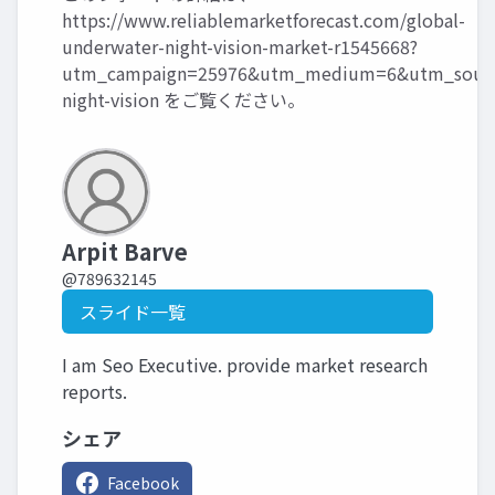
https://www.reliablemarketforecast.com/global-
underwater-night-vision-market-r1545668?
utm_campaign=25976&utm_medium=6&utm_source
night-vision
をご覧ください。
Arpit Barve
@789632145
スライド一覧
I am Seo Executive. provide market research
reports.
シェア
Facebook