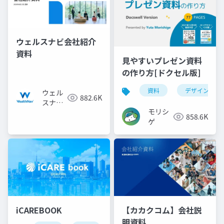
ウェルスナビ会社紹介
資料
見やすいプレゼン資料
の作り方[ドクセル版]
資料
デザイン
ウェル
882.6K
スナビ
モリシ
株式会
858.6K
ゲ
社
iCAREBOOK
【カカクコム】会社説
明資料