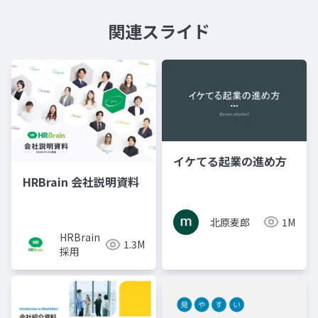
関連スライド
イケてる起業の進め方
HRBrain 会社説明資料
北原麦郎
1M
HRBrain
1.3M
採用