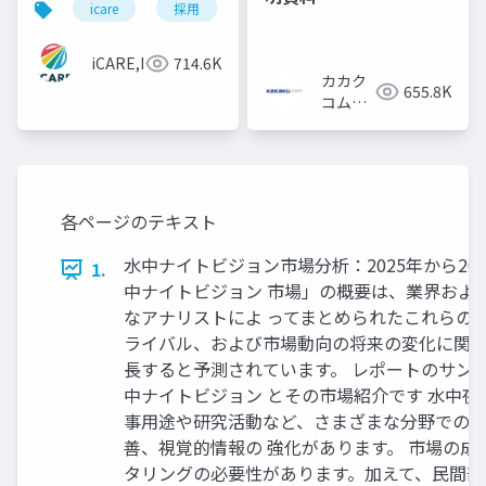
icare
採用
カルチャーデック
採用資料
iCARE,Inc
714.6K
カカク
655.8K
コム採
用担当
各ページのテキスト
水中ナイトビジョン市場分析：2025年から20
1.
中ナイトビジョン 市場」の概要は、業界およ
なアナリストによ ってまとめられたこれらの
ライバル、および市場動向の将来の変化に関する洞 
長すると予測されています。 レポートのサンプル PDF を入手し
中ナイトビジョン とその市場紹介です 水中
事用途や研究活動など、さまざまな分野での効
善、視覚的情報の 強化があります。 市場の
タリングの必要性があります。加えて、民間部