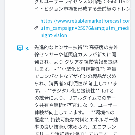
グルユーザーライセンスの価格：3660 USD: https:
イトビジョン市場を形成する最前線のトレン
https://www.reliablemarketforecast.com
utm_campaign=25976&amp;utm_medium
night-vision
先進的なセンサー技術**: 高感度の赤外
3.
線センサーや低照度カメラが新たに開
発され、より クリアな視覚情報を提供
します。 - **小型化と可携帯性**: 軽量
でコンパクトなデザインの製品が求め
られ、消費者の利便性が向 上していま
す。 - **デジタル化と接続性**: IoTと
の統合により、リアルタイムでのデー
タ共有や解析が可能にな り、ユーザー
体験が向上しています。 - **環境への
配慮**: 持続可能な材料とエネルギー効
率の良い技術が求められ、エコフレン
ドリ ーな選択肢が増加しています。 こ