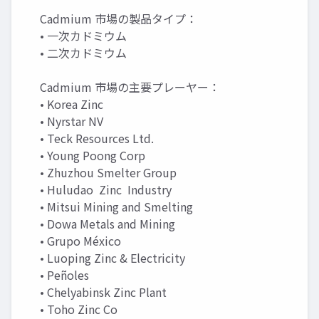
Cadmium 市場の製品タイプ：
• 一次カドミウム
• 二次カドミウム
Cadmium 市場の主要プレーヤー：
• Korea Zinc
• Nyrstar NV
• Teck Resources Ltd.
• Young Poong Corp
• Zhuzhou Smelter Group
• Huludao Zinc Industry
• Mitsui Mining and Smelting
• Dowa Metals and Mining
• Grupo México
• Luoping Zinc & Electricity
• Peñoles
• Chelyabinsk Zinc Plant
• Toho Zinc Co