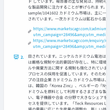
ド しています。報告書の主な発見は、持続可
な製品開発に注力することが挙げられま す。 レポートのサン
sample/1041602 カドミウム市場は
されています。一次カドミウムは鉱石から直接
https://www.marketscagr.com/cadmium-
utm_campaign=28496&amp;utm_medium
https://www.marketscagr.com/enquiry/r
utm_campaign=28496&amp;utm_medium
目されています。ニッケルカドミウム電池は特
2.
は厳格な規制や法的要因が存在し、特に環境保
ルや廃棄方法に関す る規制も強化されていま
プロセスの採用を促進しています。そのため、
プの注目企業 カドミウム カドミウム市場は
は、韓国の「Korea Zinc」、ベルギーの「Nyr
ドミウムを原料として利用するさまざまな製品を
い、電子機器や合金 の分野で大きなシェアを持っ
セスを提供しています。「Teck Resourc
場の需要に応じた生産量の調整や、新しい技術