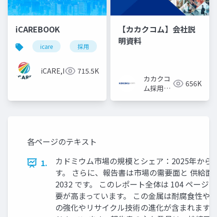
iCAREBOOK
【カカクコム】会社説
明資料
icare
採用
カルチャーデック
採用資料
iCARE,Inc
715.5K
カカクコ
656K
ム採用担
当
各ページのテキスト
カドミウム市場の規模とシェア：2025年から 
1.
す。 さらに、報告書は市場の需要面と 供給面の両
2032 です。 このレポート全体は 104 
要が高まっています。 この金属は耐腐食性や
の強化やリサイクル技術の進化が含まれます。