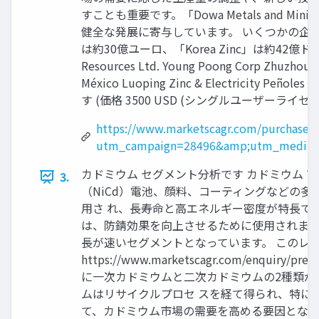
すことも重要です。「Dowa Metals and Mi
健全な発展に寄与しています。 いくつかの企業の売上は
は約30億ユーロ、「Korea Zinc」は約42億ド
Resources Ltd. Young Poong Corp Zhuzhou S
México Luoping Zinc & Electricity Peñol
す (価格 3500 USD (シングルユーザーライセンスの場 合
https://www.marketscagr.com/purchase/
utm_campaign=28496&amp;utm_medium
カドミウム セグメント分析です カドミウム 市
3.
（NiCd）電池、顔料、コーティングなどの多
用さ れ、長寿命と高エネルギー密度が特長で
は、防錆効果を向上させるために使用されま 
長が速いセグメントとなっています。 このレ
https://www.marketscagr.com/enq
に一次カドミウムと二次カドミウムの2種類が
ムはリサイクルプロセ スを経て得られ、特に
て、カドミウム市場の需要を高める要因となっ