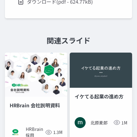
ダウンロード(pdf - 624.77kB)
関連スライド
イケてる起業の進め方
HRBrain 会社説明資料
北原麦郎
1M
HRBrain
1.3M
採用