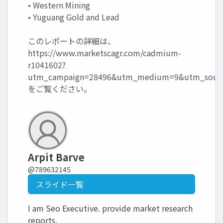
• Western Mining
• Yuguang Gold and Lead
このレポートの詳細は、
https://www.marketscagr.com/cadmium-
r1041602?
utm_campaign=28496&utm_medium=9&utm_sourc
をご覧ください。
Arpit Barve
@789632145
スライド一覧
I am Seo Executive. provide market research
reports.