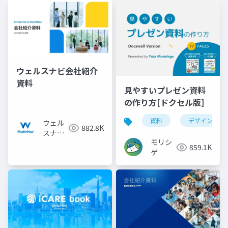
ウェルスナビ会社紹介
資料
見やすいプレゼン資料
の作り方[ドクセル版]
資料
デザイン
ウェル
882.8K
スナビ
モリシ
株式会
859.1K
ゲ
社