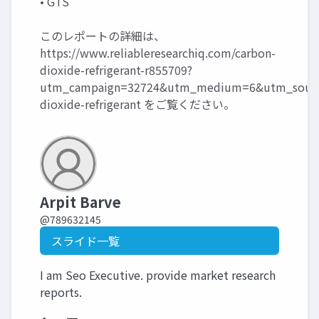
• GTS
このレポートの詳細は、
https://www.reliableresearchiq.com/carbon-
dioxide-refrigerant-r855709?
utm_campaign=32724&utm_medium=6&utm_sourc
dioxide-refrigerant
をご覧ください。
Arpit Barve
@789632145
スライド一覧
I am Seo Executive. provide market research
reports.