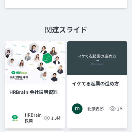
関連スライド
イケてる起業の進め方
HRBrain 会社説明資料
北原麦郎
1M
HRBrain
1.3M
採用