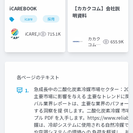
iCAREBOOK
【カカクコム】会社説
明資料
icare
採用
カルチャーデック
採用資料
iCARE,Inc
715.1K
カカク
655.9K
コム採
用担当
各ページのテキスト
急成長中の二酸化炭素冷媒市場セクター：203
1.
主要市場に影響を与える 主要なトレンドに関
バル業界レポートは、主要な業界のパフォーマ
する洞察を提 供します。二酸化炭素冷媒 市場は、
プル PDF を入手します。https://www.reliab
媒は、冷却システムに使用される自然冷媒で、
や空調システムの環境への 負荷を軽減し、持