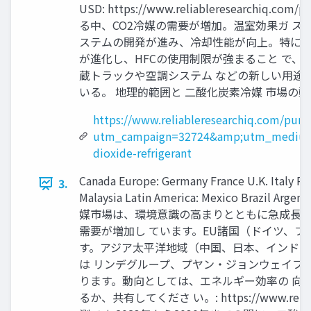
USD: https://www.reliableresear
る中、CO2冷媒の需要が増加。温室効果ガ ス
ステムの開発が進み、冷却性能が向上。特に、ス
が進化し、HFCの使用制限が強まること で、C
蔵トラックや空調システム などの新しい用途
いる。 地理的範囲と 二酸化炭素冷媒 市場の動向 North
https://www.reliableresearchiq.com/purc
utm_campaign=32724&amp;utm_medium
dioxide-refrigerant
Canada Europe: Germany France U.K. Italy Rus
3.
Malaysia Latin America: Mexico Brazil Ar
媒市場は、環境意識の高まりとともに急成長し
需要が増加し ています。EU諸国（ドイツ、フ
す。アジア太平洋地域（中国、日本、インド）
は リンデグループ、プヤン・ジョンウェイフ
ります。動向としては、エネルギー効率の 向
るか、共有してくださ い。: https://www.relia