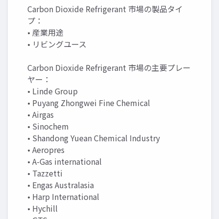
Carbon Dioxide Refrigerant 市場の製品タイ
プ：
• 産業用途
• リビングユース
Carbon Dioxide Refrigerant 市場の主要プレー
ヤー：
• Linde Group
• Puyang Zhongwei Fine Chemical
• Airgas
• Sinochem
• Shandong Yuean Chemical Industry
• Aeropres
• A-Gas international
• Tazzetti
• Engas Australasia
• Harp International
• Hychill