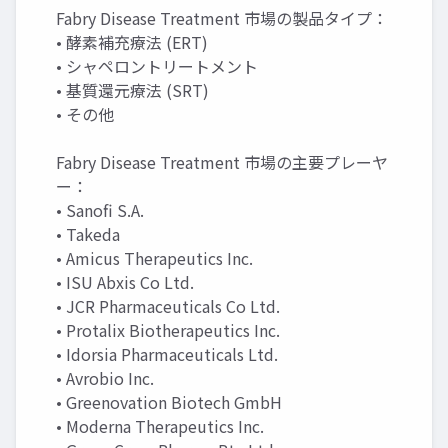
Fabry Disease Treatment 市場の製品タイプ：
• 酵素補充療法 (ERT)
• シャペロントリートメント
• 基質還元療法 (SRT)
• その他
Fabry Disease Treatment 市場の主要プレーヤ
ー：
• Sanofi S.A.
• Takeda
• Amicus Therapeutics Inc.
• ISU Abxis Co Ltd.
• JCR Pharmaceuticals Co Ltd.
• Protalix Biotherapeutics Inc.
• Idorsia Pharmaceuticals Ltd.
• Avrobio Inc.
• Greenovation Biotech GmbH
• Moderna Therapeutics Inc.