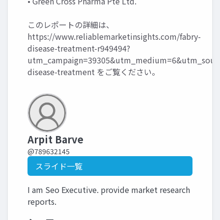
• Green Cross Pharma Pte Ltd.
このレポートの詳細は、
https://www.reliablemarketinsights.com/fabry-
disease-treatment-r949494?
utm_campaign=39305&utm_medium=6&utm_source
disease-treatment
をご覧ください。
Arpit Barve
@789632145
スライド一覧
I am Seo Executive. provide market research
reports.