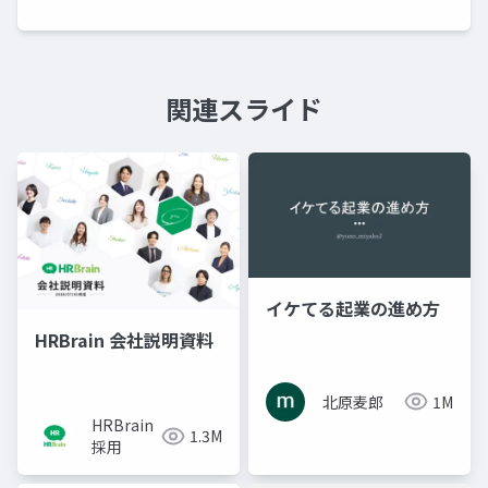
関連スライド
イケてる起業の進め方
HRBrain 会社説明資料
北原麦郎
1M
HRBrain
1.3M
採用