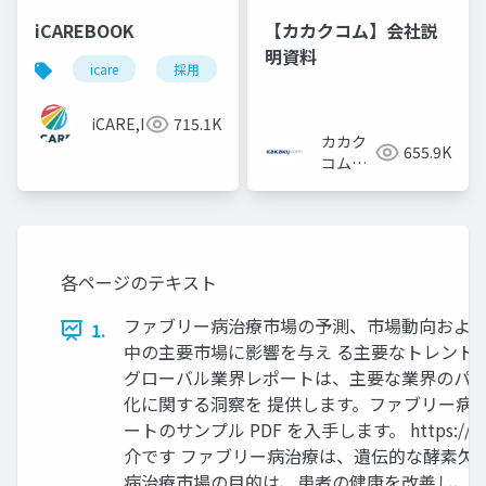
iCAREBOOK
【カカクコム】会社説
明資料
icare
採用
カルチャーデック
採用資料
iCARE,Inc
715.1K
カカク
655.9K
コム採
用担当
各ページのテキスト
ファブリー病治療市場の予測、市場動向および 影
1.
中の主要市場に影響を与え る主要なトレンド
グローバル業界レポートは、主要な業界のパフ
化に関する洞察を 提供します。ファブリー病治療 
ートのサンプル PDF を入手します。 https://www.r
介です ファブリー病治療は、遺伝的な酵素欠
病治療市場の目的は、患者の健康を改善し、生