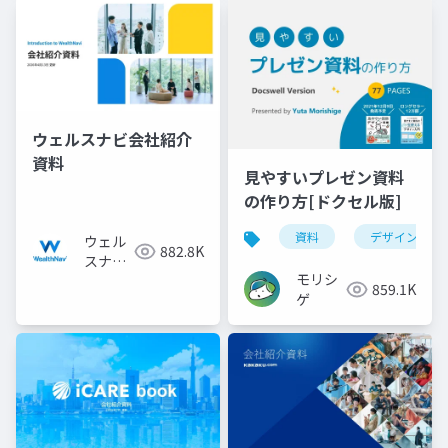
ウェルスナビ会社紹介
資料
見やすいプレゼン資料
の作り方[ドクセル版]
資料
デザイン
ウェル
882.8K
スナビ
モリシ
株式会
859.1K
ゲ
社