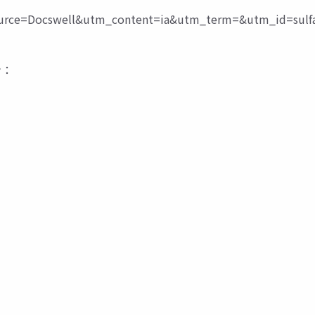
ce=Docswell&utm_content=ia&utm_term=&utm_id=sulfa
ン：
：