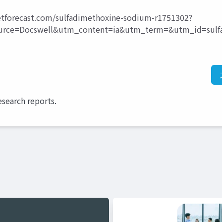
etforecast.com/sulfadimethoxine-sodium-r1751302?
ce=Docswell&utm_content=ia&utm_term=&utm_id=sulfa
esearch reports.