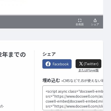
2年までの
シェア
(Twitter)
Facebook
またはPlayer版
埋め込む
»CMSなどでJSが使えない場合
st-