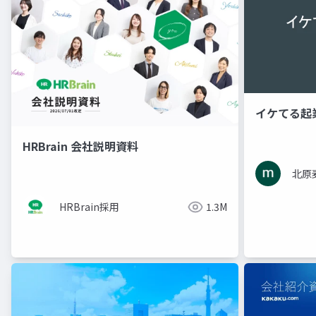
イケてる起
HRBrain 会社説明資料
北原
HRBrain採用
1.3M