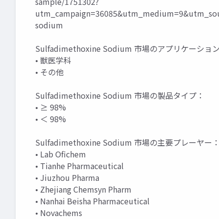
sample/1751302?
utm_campaign=36085&utm_medium=9&utm_sour
sodium
Sulfadimethoxine Sodium 市場のアプリケーショ
• 獣医学科
• その他
Sulfadimethoxine Sodium 市場の製品タイプ：
• ≥ 98%
• ＜ 98%
Sulfadimethoxine Sodium 市場の主要プレーヤー
• Lab Ofichem
• Tianhe Pharmaceutical
• Jiuzhou Pharma
• Zhejiang Chemsyn Pharm
• Nanhai Beisha Pharmaceutical
• Novachems