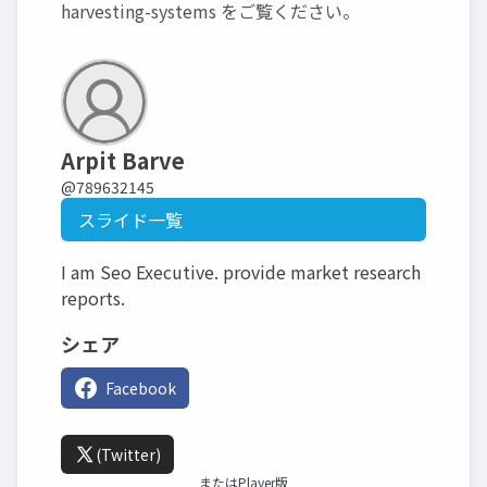
harvesting-systems
をご覧ください。
Arpit Barve
@789632145
スライド一覧
I am Seo Executive. provide market research
reports.
シェア
Facebook
(Twitter)
またはPlayer版