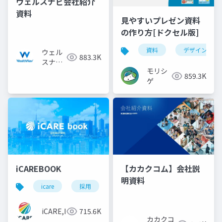
ウェルスナビ会社紹介
資料
見やすいプレゼン資料
の作り方[ドクセル版]
資料
デザイン
ウェル
883.3K
スナビ
モリシ
株式会
859.3K
ゲ
社
iCAREBOOK
【カカクコム】会社説
明資料
icare
採用
カルチャーデック
採用資料
iCARE,Inc
715.6K
カカクコ