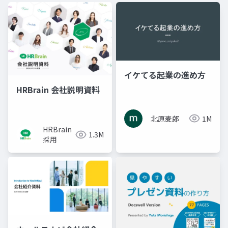
イケてる起業の進め方
HRBrain 会社説明資料
北原麦郎
1M
HRBrain
1.3M
採用