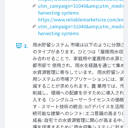
utm_campaign=31040&amp;utm_medium=
harvesting-systems
https://www.reliablemarketsize.com/enq
utm_campaign=31040&amp;utm_medium=
harvesting-systems
雨水貯留システム 市場は以下のように分類され
2.
のタイプがあります。ひとつは「屋根雨水収集
み合わせることで、家庭用や灌漑用の水源とし
都市部で 使用され、雨水を経路を通じて集め
水資源管理に寄与しています。 雨水貯留システ
用システムの市場アプリケーションには、家庭
減することが求められます。農 業用では、作
削減し、環境への配慮を示すために導入されま
入する（シングルユーザーライセンスの価格：4900 USD:
す - スマート技術の統合: IoTデバイスを
続可能な建築へのシフト: エコ意識の高まりに
成長: 自宅での水資源管理に関心が高まる中、
護を促進するために雨水収集システムに対す る