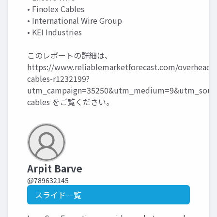
• Finolex Cables
• International Wire Group
• KEI Industries
このレポートの詳細は、
https://www.reliablemarketforecast.com/overhead-
cables-r1232199?
utm_campaign=35250&utm_medium=9&utm_source
cables
をご覧ください。
Arpit Barve
@789632145
スライド一覧