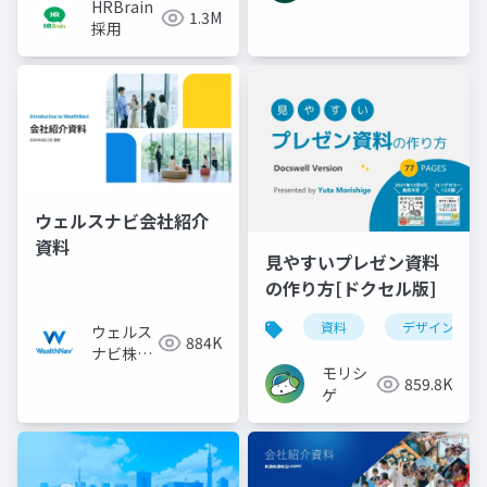
HRBrain
1.3M
採用
ウェルスナビ会社紹介
資料
見やすいプレゼン資料
の作り方[ドクセル版]
資料
デザイン
ウェルス
884K
ナビ株式
モリシ
会社
859.8K
ゲ