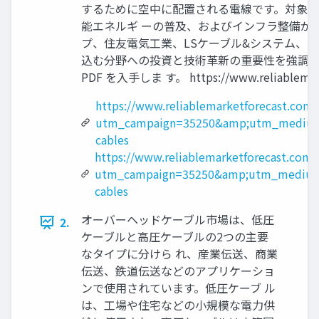
するために空中に配置される電線です。対象市
能エネルギ ーの普及、およびインフラ整備が
プ、住友電気工業、LSケーブル&システム、
込む分野への投資と技術革新の重要性を強調し
PDF を入手しま す。 https://www.reliablemarke
https://www.reliablemarketforecast.com/
utm_campaign=35250&amp;utm_medium
cables
https://www.reliablemarketforecast.com
utm_campaign=35250&amp;utm_medium
cables
オーバーヘッドケーブル市場は、低圧
2.
ケーブルと高圧ケーブルの2つの主要
なタイプに分けら れ、産業伝送、商業
伝送、鉄道伝送などのアプリケーショ
ンで使用されています。低圧ケーブ ル
は、工場や住宅などの小規模な電力供