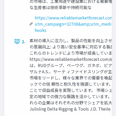
の市場は、工業用途や建設業における需要増加
な生産者は技術革新や持続可能な
https://www.reliablemarketforecast.com/
utm_campaign=32708&amp;utm_medium
hooks
素材の導入に注力し、製品の性能を向上させてい
2.
の意識向上: より高い安全基準に対応する製品需要
これらのトレンドにより市場が成長しています。
https://www.reliablemarketforeca
は、RUDグループ、ペーワグ、ガネボ、ピア
ザルナA.S.、サーテ ィファイドスリングが
市場をリードし、様々な業界での需要を喚起し
ックでの信 頼性と耐久性を強調しています。
ことで収益成長を実現しています。 市場シェ
定の地域での強力な販路を活かしています。以下は、
れらの企業はそれぞれの分野でシェアを拡大し、市場全体の成長
Julisling Delta Rigging & Tools J.D