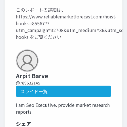
このレポートの詳細は、
https://www.reliablemarketforecast.com/hoist-
hooks-r855677?
utm_campaign=32708&utm_medium=36&utm_sourc
hooks
をご覧ください。
Arpit Barve
@789632145
スライド一覧
I am Seo Executive. provide market research
reports.
シェア