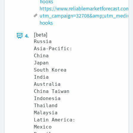
hooks
https://www.reliablemarketforecast.com/
utm_campaign=32708&amp;utm_medium
hooks
[beta]
4.
Russia

Asia-Pacific:

China

Japan

South Korea

India

Australia

China Taiwan

Indonesia

Thailand

Malaysia

Latin America:

Mexico
