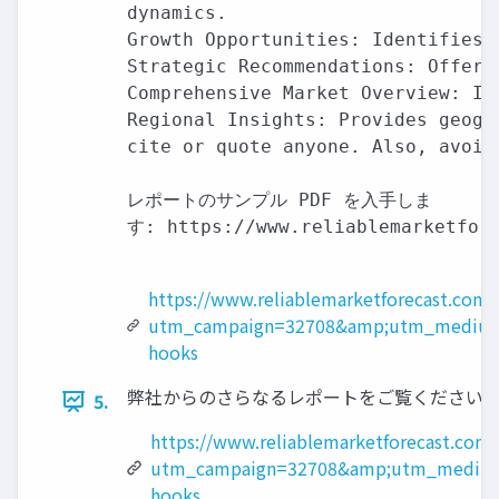
dynamics.

Growth Opportunities: Identifies 
Strategic Recommendations: Offers
Comprehensive Market Overview: In
Regional Insights: Provides geogr
cite or quote anyone. Also, avoid
レポートのサンプル PDF を入手しま

す: https://www.reliablemarketfore
https://www.reliablemarketforecast.com
utm_campaign=32708&amp;utm_medium
hooks
弊社からのさらなるレポートをご覧ください: Check more r
5.
https://www.reliablemarketforecast.com/
utm_campaign=32708&amp;utm_medium
hooks