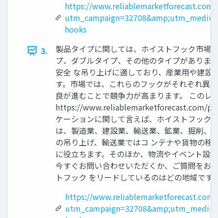
https://www.reliablemarketforecast.com
utm_campaign=32708&amp;utm_medium
hooks
製品タイプに関しては、ホイストフック市場は次
3.
プ、ダブルタイプ、その他のタイプがあります
安全 な吊り上げに適しており、産業用や建設
す。市場では、これらのフックがそれぞれ異な
良が進むことで競争力が高まります。 このレポート
https://www.reliablemarketfore
ケーションに関して言えば、ホイストフック市場
は、製造業、建設業、輸送業、鉱業、掘削、石
の吊り上げ、輸送業ではコ ンテナや貨物の移
に役立ちます。そのほか、物流やイベント設営
今すぐお問い合わせいただくか、ご質問をお寄せください https
トフック をリードしているのはどの地域ですか市場？ North Am
https://www.reliablemarketforecast.com
utm_campaign=32708&amp;utm_medium