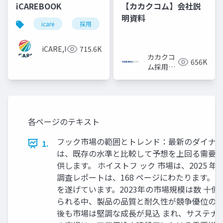
iCAREBOOK
【カカクコム】会社説
明資料
icare
採用
カルチャーデック
採用資料
iCARE,Inc
715.6K
カカクコ
656K
ム採用担
当
各ページのテキスト
フック市場の範囲とトレンド：最新のダイナミ クス
1.
は、既存の水準と比較して予想を上回る需要を
供します。 ホイストフ ック 市場は、2025 年か
調査レポートは、168 ページにわたります。
を遂げています。2023年の市場規模は数 十
られる中、製品の品質と耐久性が競争優位の鍵
後も市場は堅調な成長が見込 まれ、サステナ