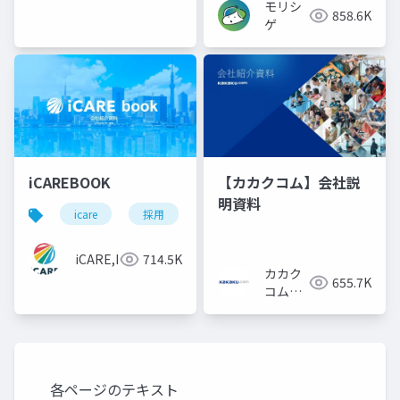
モリシ
株式会
858.6K
ゲ
社
iCAREBOOK
【カカクコム】会社説
明資料
icare
採用
カルチャーデック
採用資料
iCARE,Inc
714.5K
カカク
655.7K
コム採
用担当
各ページのテキスト