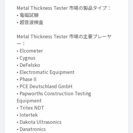
Metal Thickness Tester 市場の製品タイプ：
• 電磁試験
• 超音波検査
Metal Thickness Tester 市場の主要プレーヤ
ー：
• Elcometer
• Cygnus
• DeFelsko
• Electromatic Equipment
• Phase II
• PCE Deutschland GmbH
• Papworths Construction Testing
Equipment
• Tritex NDT
• Intertek
• Dakota Ultrasonics
• Danatronics