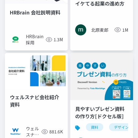
イケてる起業の進め方
HRBrain 会社説明資料
北原麦郎
1M
HRBrain
1.3M
採用
ウェルスナビ会社紹介
資料
見やすいプレゼン資料
の作り方[ドクセル版]
資料
デザイン
ウェル
881.6K
スナビ