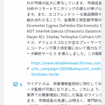
れが市場の拡大に寄与しています。 市場成長
分析やリモートモニタリングの導入が挙げられ
ます。また、エコフレンドリ ーな製品開発や
組み合わさることで、金属厚さ測定器市場の成
Elcometer Cygnus DeFelsko Electromatic Eq
NDT Intertek Dakota Ultrasonics Danatroni
Dwyer ACL Stanlay Teckoplus 
ナス、デフェルスコなどが主なプレーヤーです
にコーティング厚さ測定器において強力なブラ
ータ解析サービス を導入しました。この戦略
https://www.reliableresearchtimes.com/e
utm_campaign=26008&amp;utm_medium
thickness-tester
サイグナスは、非破壊検査技術に特化しており
5.
ータ監視が可能になりました。これによ り、
業界での需要増加に対応した製品 のラインア
ます。 市場成長の見通しは明るく、専門的な