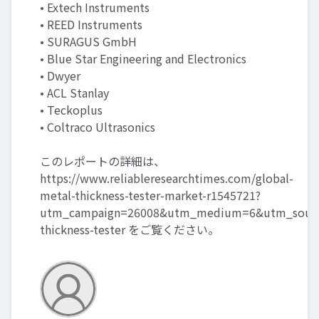
• Extech Instruments
• REED Instruments
• SURAGUS GmbH
• Blue Star Engineering and Electronics
• Dwyer
• ACL Stanlay
• Teckoplus
• Coltraco Ultrasonics
このレポートの詳細は、
https://www.reliableresearchtimes.com/global-
metal-thickness-tester-market-r1545721?
utm_campaign=26008&utm_medium=6&utm_sourc
thickness-tester
をご覧ください。