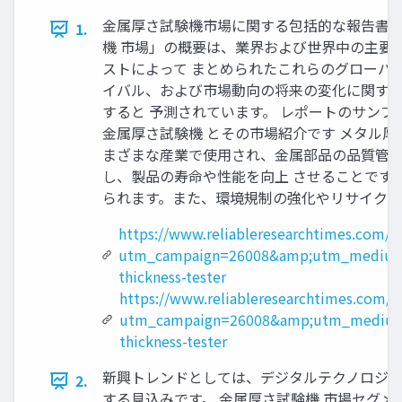
金属厚さ試験機市場に関する包括的な報告書 2025
1.
機 市場」の概要は、業界および世界中の主要
ストによって まとめられたこれらのグローバ
イバル、および市場動向の将来の変化に関する洞察を
すると 予測されています。 レポートのサンプル PDF を入手し
金属厚さ試験機 とその市場紹介です メタル
まざまな産業で使用され、金属部品の品質管理
し、製品の寿命や性能を向上 させることです
られます。また、環境規制の強化やリサイクル
https://www.reliableresearchtimes.com/g
utm_campaign=26008&amp;utm_medium
thickness-tester
https://www.reliableresearchtimes.com/
utm_campaign=26008&amp;utm_medium
thickness-tester
新興トレンドとしては、デジタルテクノロジーの
2.
する見込みです。 金属厚さ試験機 市場セグメ