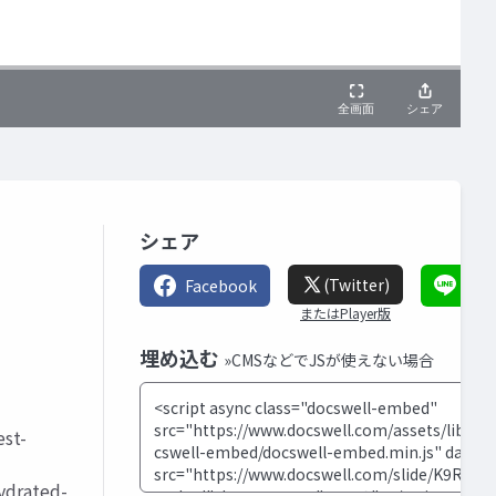
シェア
(Twitter)
Facebook
LIN
またはPlayer版
埋め込む
»CMSなどでJSが使えない場合
est-
drated-