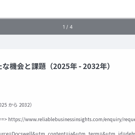
会と課題（2025年 - 2032年）
25 から 2032）
=>
https://www.reliablebusinessinsights.com/enquiry/requ
ce=Docswell&utm_content=ia&utm_term=&utm_id=dehy