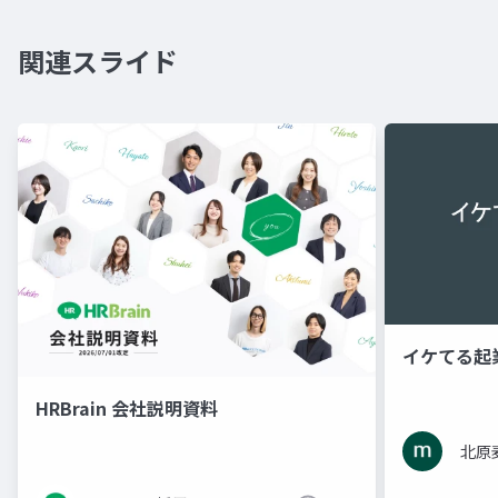
関連スライド
イケてる起
HRBrain 会社説明資料
北原