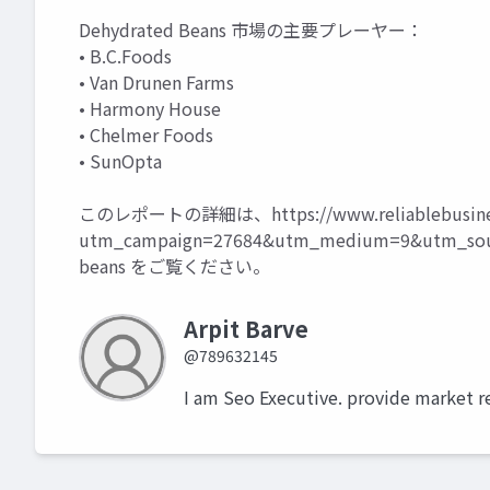
Dehydrated Beans 市場の主要プレーヤー：
• B.C.Foods
• Van Drunen Farms
• Harmony House
• Chelmer Foods
• SunOpta
このレポートの詳細は、
https://www.reliablebusin
utm_campaign=27684&utm_medium=9&utm_sour
beans
をご覧ください。
Arpit Barve
@789632145
I am Seo Executive. provide market r