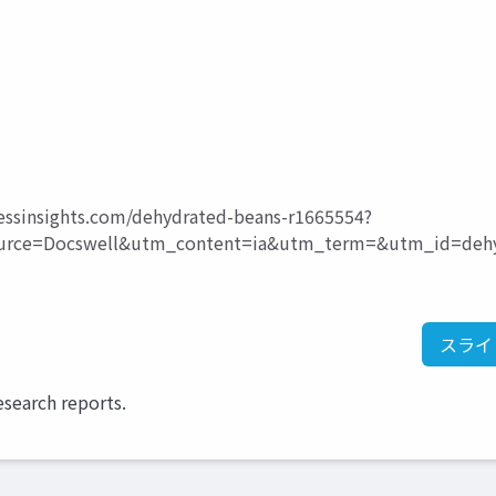
essinsights.com/dehydrated-beans-r1665554?
ce=Docswell&utm_content=ia&utm_term=&utm_id=dehy
スライ
esearch reports.