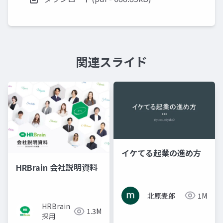
関連スライド
イケてる起業の進め方
HRBrain 会社説明資料
北原麦郎
1M
HRBrain
1.3M
採用