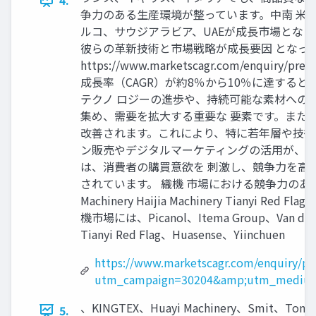
4.
争力のある生産環境が整っています。中南 米
ルコ、サウジアラビア、UAEが成長市場となっています。
彼らの革新技術と市場戦略が成長要因 となっ
https://www.marketscagr.com/enq
成長率（CAGR）が約8％から10％に達する
テクノ ロジーの進歩や、持続可能な素材への
集め、需要を拡大する重要な 要素です。また
改善されます。これにより、特に若年層や技術
ン販売やデジタルマーケティングの活用が、企
は、消費者の購買意欲を 刺激し、競争力を高
されています。 織機 市場における競争力のある状況です Picano
Machinery Haijia Machinery Tianyi Red F
機市場には、Picanol、Itema Group、Van de Wie
Tianyi Red Flag、Huasense、Yiinchuen
https://www.marketscagr.com/enquiry/pr
utm_campaign=30204&amp;utm_medium
、KINGTEX、Huayi Machinery、Smi
5.