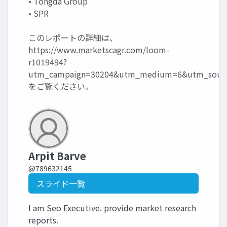
• Tongda Group
• SPR
このレポートの詳細は、
https://www.marketscagr.com/loom-
r1019494?
utm_campaign=30204&utm_medium=6&utm_sourc
をご覧ください。
Arpit Barve
@789632145
スライド一覧
I am Seo Executive. provide market research
reports.