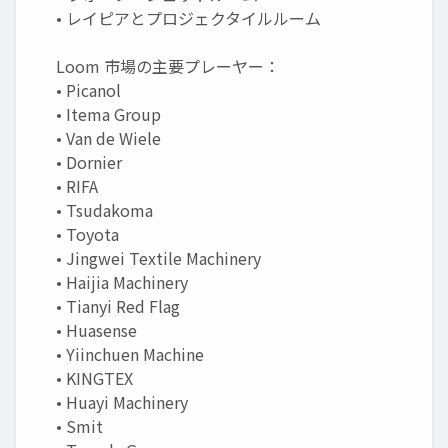
• レイピアとプロジェクタイルルーム
Loom 市場の主要プレーヤー：
• Picanol
• Itema Group
• Van de Wiele
• Dornier
• RIFA
• Tsudakoma
• Toyota
• Jingwei Textile Machinery
• Haijia Machinery
• Tianyi Red Flag
• Huasense
• Yiinchuen Machine
• KINGTEX
• Huayi Machinery
• Smit