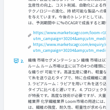
生産性の向上、コスト削減、自動化による作業
テクノロジーの進化、持 続可能な製品への需
を与えています。今後のトレンドとしては、デ
は、予測期間中 に%のCAGRで成長すると期
https://www.marketscagr.com/loom-r101
utm_campaign=30204&amp;utm_medium
https://www.marketscagr.com/enquiry/re
utm_campaign=30204&amp;utm_medium
織機 市場セグメンテーション 織機 市場は以
2.
ルーム ルーム市場は主に以下の4つの種類に分
な織りが 可能です。高速生産に優れ、軽量な生
て糸を送り込むタイプで、特に合成繊維に適し
3. ラピアルーム：ラピアを用いて糸を送り
タイプに比べると遅いです。 4. プロジェク
が特長です。高度な技術が必要ですが、大量生
維業界 化学繊維業界 Loom市場の用途には
は、繊維の強度、耐久性、軽量性が求められる