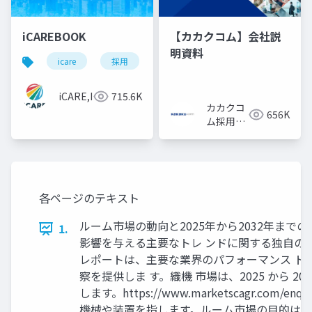
iCAREBOOK
【カカクコム】会社説
明資料
icare
採用
カルチャーデック
採用資料
iCARE,Inc
715.6K
カカクコ
656K
ム採用担
当
各ページのテキスト
ルーム市場の動向と2025年から2032年まで
1.
影響を与える主要なトレ ンドに関する独自の
レポートは、主要な業界のパフォーマンス ト
察を提供しま す。織機 市場は、2025 から 2
します。https://www.marketscagr.co
機械や装置を指します。ルーム市場の目的は、