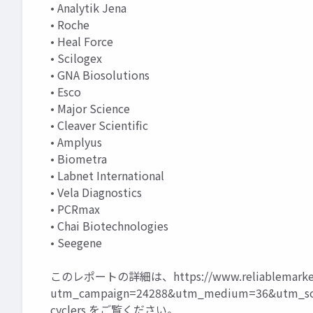
• Analytik Jena
• Roche
• Heal Force
• Scilogex
• GNA Biosolutions
• Esco
• Major Science
• Cleaver Scientific
• Amplyus
• Biometra
• Labnet International
• Vela Diagnostics
• PCRmax
• Chai Biotechnologies
• Seegene
このレポートの詳細は、
https://www.reliablemarke
utm_campaign=24288&utm_medium=36&utm_sou
cyclers
をご覧ください。