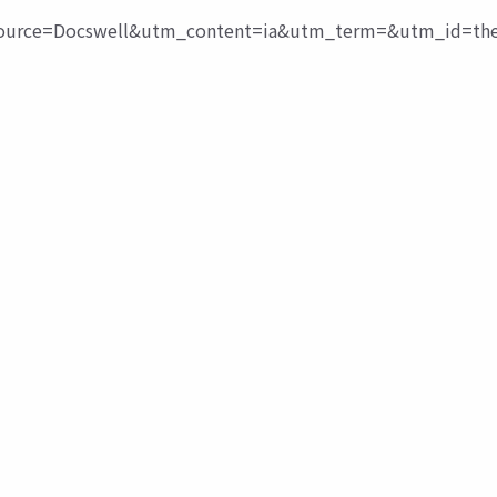
rce=Docswell&utm_content=ia&utm_term=&utm_id=the