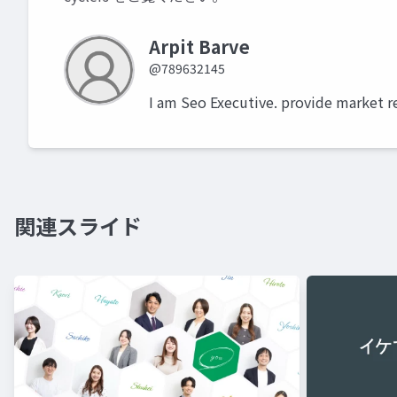
Arpit Barve
@789632145
I am Seo Executive. provide market r
関連スライド