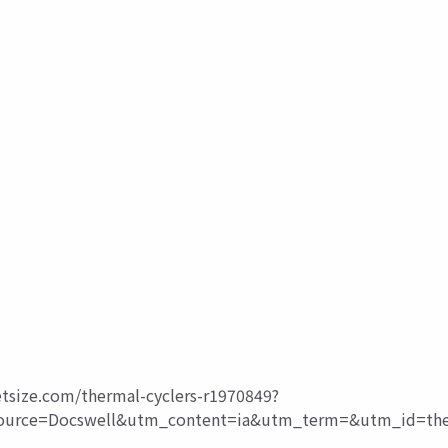
tsize.com/thermal-cyclers-r1970849?
rce=Docswell&utm_content=ia&utm_term=&utm_id=the