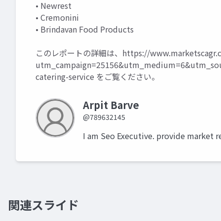
• Newrest
• Cremonini
• Brindavan Food Products
このレポートの詳細は、
https://www.marketscagr.c
utm_campaign=25156&utm_medium=6&utm_sour
catering-service
をご覧ください。
Arpit Barve
@789632145
I am Seo Executive. provide market r
関連スライド