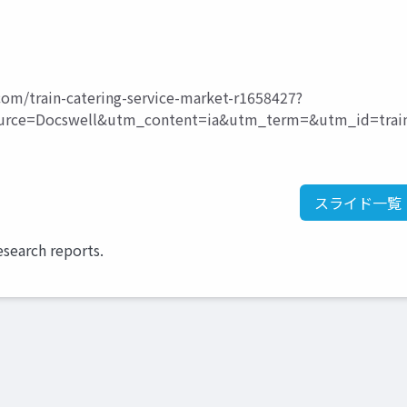
om/train-catering-service-market-r1658427?
ce=Docswell&utm_content=ia&utm_term=&utm_id=trai
スライド一覧
esearch reports.