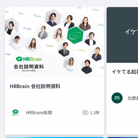
イケてる起
HRBrain 会社説明資料
北原
HRBrain採用
1.3M