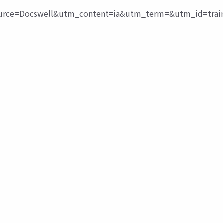
ce=Docswell&utm_content=ia&utm_term=&utm_id=trai