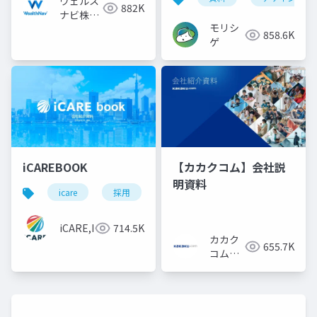
ウェルス
882K
ナビ株式
モリシ
会社
858.6K
ゲ
iCAREBOOK
【カカクコム】会社説
明資料
icare
採用
カルチャーデック
採用資料
iCARE,Inc
714.5K
カカク
655.7K
コム採
用担当