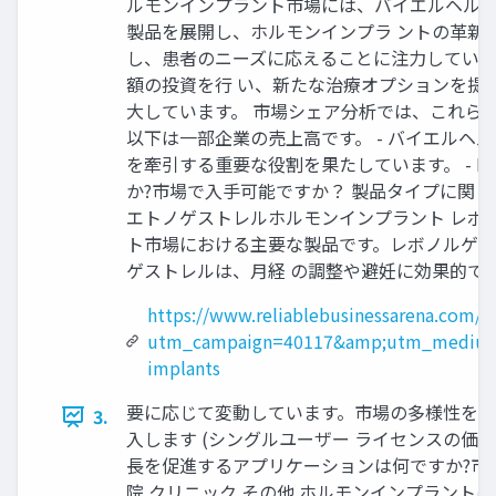
ルモンインプラント市場には、バイエルヘルス
製品を展開し、ホルモンインプラ ントの革新
し、患者のニーズに応えることに注力していま
額の投資を行 い、新たな治療オプションを提
大しています。 市場シェア分析では、これら
以下は一部企業の売上高です。 - バイエルヘル
を牽引する重要な役割を果たしています。 - Bayer Hea
か?市場で入手可能ですか？ 製品タイプに関
エトノゲストレルホルモンインプラント レボ
ト市場における主要な製品です。レボノルゲス
ゲストレルは、月経 の調整や避妊に効果的で
https://www.reliablebusinessarena.com/
utm_campaign=40117&amp;utm_medium
implants
要に応じて変動しています。市場の多様性を理
3.
入します (シングルユーザー ライセンスの価格 3500 米ド 
長を促進するアプリケーションは何ですか?市
院 クリニック その他 ホルモンインプラン