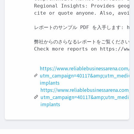
Regional Insights: Provides geogr
cite or quote anyone. Also, avoid
レポートのサンプル PDF を入手します: https://
弊社からのさらなるレポートをご覧ください:

Check more reports on https://www
https://www.reliablebusinessarena.com/
utm_campaign=40117&amp;utm_medium
implants
https://www.reliablebusinessarena.com/?
utm_campaign=40117&amp;utm_medium
implants