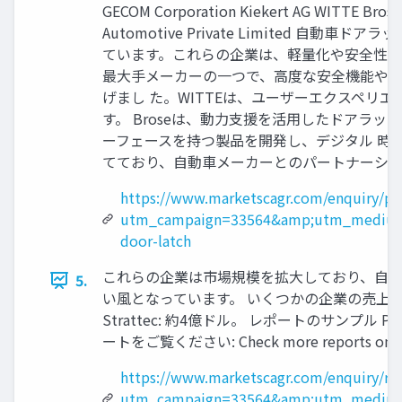
GECOM Corporation Kiekert AG WITTE Brose M
Automotive Private Limited 自動車
ています。これらの企業は、軽量化や安全性向上
最大手メーカーの一つで、高度な安全機能やア
げまし た。WITTEは、ユーザーエクスペ
す。 Broseは、動力支援を活用したドアラ
ーフェースを持つ製品を開発し、デジタル 時代
てており、自動車メーカーとのパートナーシッ
https://www.marketscagr.com/enquiry/pr
utm_campaign=33564&amp;utm_medium
door-latch
これらの企業は市場規模を拡大しており、自動
5.
い風となっています。 いくつかの企業の売上高は以下の通り
Strattec: 約4億ドル。 レポートのサンプル PDF を
ートをご覧ください: Check more reports on htt
https://www.marketscagr.com/enquiry/re
utm_campaign=33564&amp;utm_medium