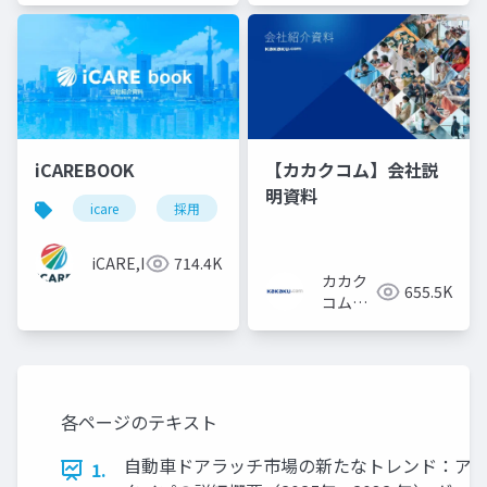
iCAREBOOK
【カカクコム】会社説
明資料
icare
採用
カルチャーデック
採用資料
iCARE,Inc
714.4K
カカク
655.5K
コム採
用担当
各ページのテキスト
自動車ドアラッチ市場の新たなトレンド：アプ
1.