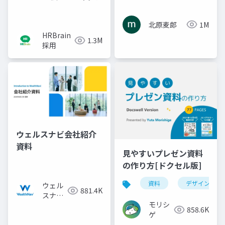
北原麦郎
1M
HRBrain
1.3M
採用
ウェルスナビ会社紹介
資料
見やすいプレゼン資料
の作り方[ドクセル版]
資料
デザイン
ウェル
881.4K
スナビ
モリシ
株式会
858.6K
ゲ
社