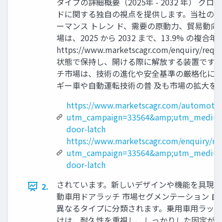
タイプの詳細概要（2025年 - 2032 年
ドに関する独自の視点を提供します。当社の最
ーマンス トレン ド、需要の原動力、貿易動
場は、2025 から 2032 まで、13.9% 
https://www.marketscagr.com/e
状態で保持し、開ける際に解放する装置です。
チ市場は、技術の進化や安全基準の厳格化によ
ギー車や自動運転技術の普 及も市場の拡大を
https://www.marketscagr.com/automotiv
utm_campaign=33564&amp;utm_medium
door-latch
https://www.marketscagr.com/enquiry/re
utm_campaign=33564&amp;utm_medium
door-latch
されています。新しいデザインや機能を具現化
2.
動車用ドアラッチ 市場セグメンテーション 自動
異なるタイプに分類されます。乗用車用ラッチ
けは、耐久性を重視し、しっかりした固定が必