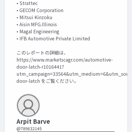
• Strattec
• GECOM Corporation
• Mitsui Kinzoku
• Aisin MFG.Illinois
• Magal Engineering
• IFB Automotive Private Limited
このレポートの詳細は、
https://www.marketscagr.com/automotive-
door-latch-r1016441?
utm_campaign=33564&utm_medium=6&utm_sourc
door-latch
をご覧ください。
Arpit Barve
@789632145