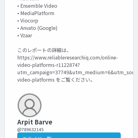
• Ensemble Video
• MediaPlatform
• Viocorp
• Anvato (Google)
• Vzaar
このレポートの詳細は、
https://www.reliableresearchiq.com/online-
video-platforms-r1122874?
utm_campaign=37749&utm_medium=6&utm_source
video-platforms
をご覧ください。
Arpit Barve
@789632145