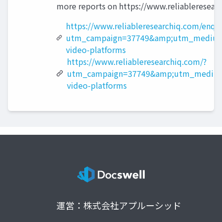
more reports on https://www.reliableresear
https://www.reliableresearchiq.com/enqu
utm_campaign=37749&amp;utm_medium
video-platforms
https://www.reliableresearchiq.com/?
utm_campaign=37749&amp;utm_medium
video-platforms
運営：株式会社アプルーシッド