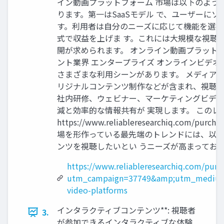
イン動画プラットフォーム 市場は以下のように分
ります。第一はSaaSモデル で、ユーザーに
す。利用者は自分のニーズに応じて機能を選択
式で収益を上げま す。これには大規模な視聴
開が求められます。 オンライン動画プラットフ
ント業界 エンタープライズ オンラインビデ
さまざまな利用シーンがあります。 メディア
リジナルコンテンツ制作などが含まれ、視聴者
社内研修、ウェビナー、マーケティングビデオ
減と効率的な情報共有が 実現します。 このレポ
https://www.reliableresearchi
場を形作っている最先端のトレンドには、以下のよ
ンツを視聴したいとい うニーズが高まっており、Ne
https://www.reliableresearchiq.com/purc
utm_campaign=37749&amp;utm_medium
video-platforms
インタラクティブコンテンツ**: 視聴者
3.
が参加できるインタラクティブな体験