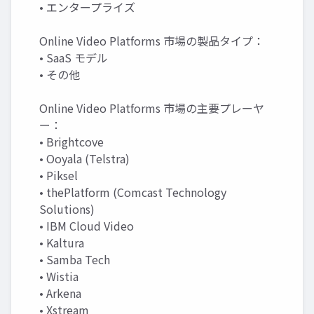
• エンタープライズ
Online Video Platforms 市場の製品タイプ：
• SaaS モデル
• その他
Online Video Platforms 市場の主要プレーヤ
ー：
• Brightcove
• Ooyala (Telstra)
• Piksel
• thePlatform (Comcast Technology
Solutions)
• IBM Cloud Video
• Kaltura
• Samba Tech
• Wistia
• Arkena
• Xstream