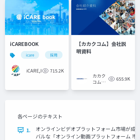
iCAREBOOK
【カカクコム】会社説
明資料
icare
採用
カルチャーデック
採用資料
iCARE,Inc
715.2K
カカク
655.9K
コム採
用担当
各ページのテキスト
オンラインビデオプラットフォーム市場が成長 し
1.
バルな「オンライン動画プラットフォーム 市