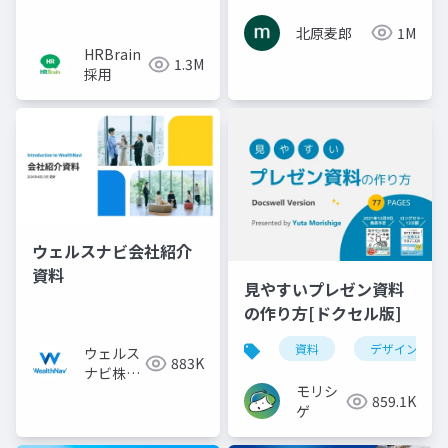
北原麦郎
1M
HRBrain
1.3M
採用
ウェルスナビ会社紹介
資料
見やすいプレゼン資料
の作り方[ドクセル版]
資料
デザイン
ウェルス
883K
ナビ株式
モリシ
会社
859.1K
ゲ