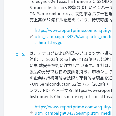
Teledyne e2v Texas Instruments CISSOID S
Stmicroelectronics 競争の激し
ON Semiconductorは、高効率なパ
売上高が52億ドルを超えており、持続可能 
https://www.reportprime.com/enquiry/pr
utm_campaign=34375&amp;utm_medium=
schmitt-trigger
は、アナログおよび組込みプロセッサ市場に強
5.
強化し、2021年の売上高 は183億ドルに達しま
に車 載安全技術に注力しています。同社は、202
製品の分野で独自の技術を持ち、市場シェ ア
の企業は持続可能な技術と革新的な製品を通じ
- ON Semiconductor: 52億ドル（2020年） -
ンプル PDF を入手する: https://www.repor
Instruments Check more reports on https:/
https://www.reportprime.com/enquiry/re
utm_campaign=34375&amp;utm_medium=