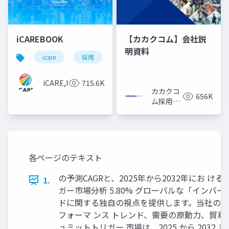
iCAREBOOK
【カカクコム】会社説
明資料
icare
採用
カルチャーデック
採用資料
iCARE,Inc
715.6K
カカクコ
656K
ム採用担
当
各ページのテキスト
の予測CAGRと、2025年から2032年にお
1.
ガー市場分析 5.80% グローバルな「イン
ドに関する独自の視点を提供します。当社の最
フォーマ ンス トレンド、需要の原動力、貿
ュミットトリガー 市場は、2025 から 2032