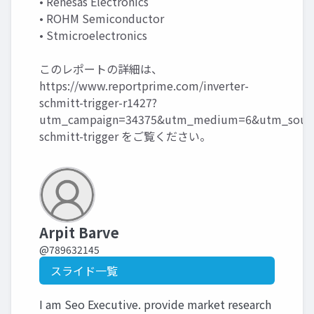
• Renesas Electronics
• ROHM Semiconductor
• Stmicroelectronics
このレポートの詳細は、
https://www.reportprime.com/inverter-
schmitt-trigger-r1427?
utm_campaign=34375&utm_medium=6&utm_source
schmitt-trigger
をご覧ください。
Arpit Barve
@789632145
スライド一覧
I am Seo Executive. provide market research