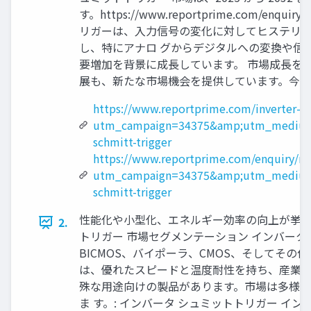
す。https://www.reportprime.com
リガーは、入力信号の変化に対してヒステリシ
し、特にアナロ グからデジタルへの変換や信
要増加を背景に成長しています。 市場成長を促
展も、新たな市場機会を提供しています。今
https://www.reportprime.com/inverter-sc
utm_campaign=34375&amp;utm_medium=
schmitt-trigger
https://www.reportprime.com/enquiry/re
utm_campaign=34375&amp;utm_medium=
schmitt-trigger
性能化や小型化、エネルギー効率の向上が挙げ
2.
トリガー 市場セグメンテーション インバータ
BICMOS、バイポーラ、CMOS、そしてそ
は、優れたスピードと温度耐性を持ち、産業用
殊な用途向けの製品があります。市場は多様化
ま す。: インバータ シュミットトリガー 