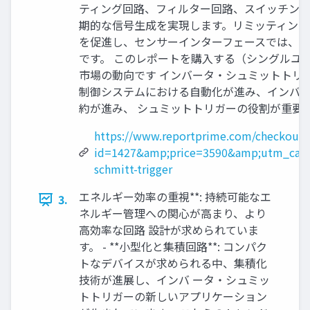
ティング回路、フィルター回路、スイッチング
期的な信号生成を実現します。リミッティング
を促進し、センサーインターフェースでは、ア
です。 このレポートを購入する（シングルユーザーライセンス
市場の動向です インバータ・シュミットトリガ
制御システムにおける自動化が進み、インバータ・
約が進み、 シュミットトリガーの役割が重要
https://www.reportprime.com/checkout?
id=1427&amp;price=3590&amp;utm_cam
schmitt-trigger
エネルギー効率の重視**: 持続可能なエ
3.
ネルギー管理への関心が高まり、より
高効率な回路 設計が求められていま
す。 - **小型化と集積回路**: コンパク
トなデバイスが求められる中、集積化
技術が進展し、インバ ータ・シュミッ
トトリガーの新しいアプリケーション