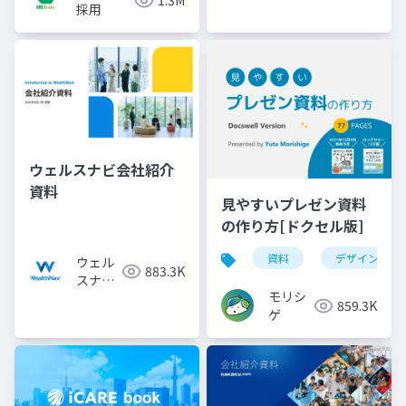
1.3M
採用
ウェルスナビ会社紹介
資料
見やすいプレゼン資料
の作り方[ドクセル版]
資料
デザイン
ウェル
883.3K
スナビ
モリシ
株式会
859.3K
ゲ
社