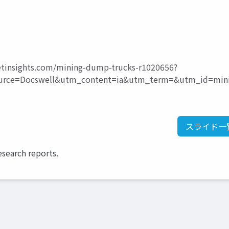
etinsights.com/mining-dump-trucks-r1020656?
ce=Docswell&utm_content=ia&utm_term=&utm_id=mini
スライド一
esearch reports.