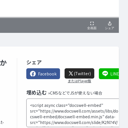
年か
シェア
(Twitter)
Facebook
LINE
またはPlayer版
埋め込む
»CMSなどでJSが使えない場合
t-