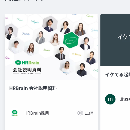
イケてる起
HRBrain 会社説明資料
北原
HRBrain採用
1.3M