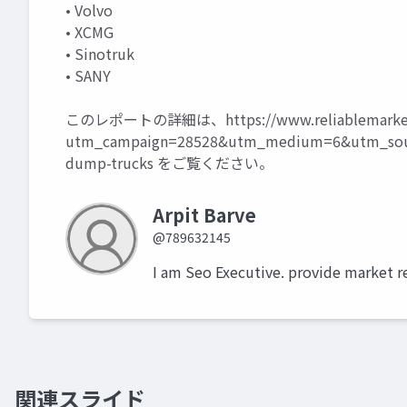
• Volvo
• XCMG
• Sinotruk
• SANY
このレポートの詳細は、
https://www.reliablemark
utm_campaign=28528&utm_medium=6&utm_sour
dump-trucks
をご覧ください。
Arpit Barve
@789632145
I am Seo Executive. provide market r
関連スライド