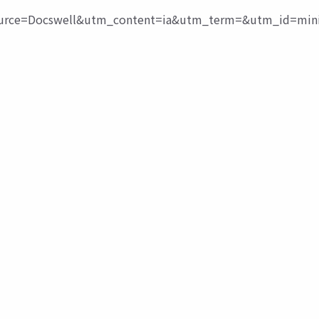
ce=Docswell&utm_content=ia&utm_term=&utm_id=mini