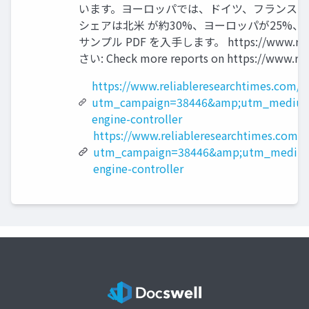
います。ヨーロッパでは、ドイツ、フランス、
シェアは北米 が約30%、ヨーロッパが25%
サンプル PDF を入手します。 https://www.rel
さい: Check more reports on https://www.rel
https://www.reliableresearchtimes.com/
utm_campaign=38446&amp;utm_medium
engine-controller
https://www.reliableresearchtimes.com/?
utm_campaign=38446&amp;utm_medium
engine-controller