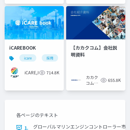
iCAREBOOK
【カカクコム】会社説
明資料
icare
採用
カルチャーデック
採用資料
iCARE,Inc
714.8K
カカク
655.8K
コム採
用担当
各ページのテキスト
グローバルマリンエンジンコントローラー市場 の
1.