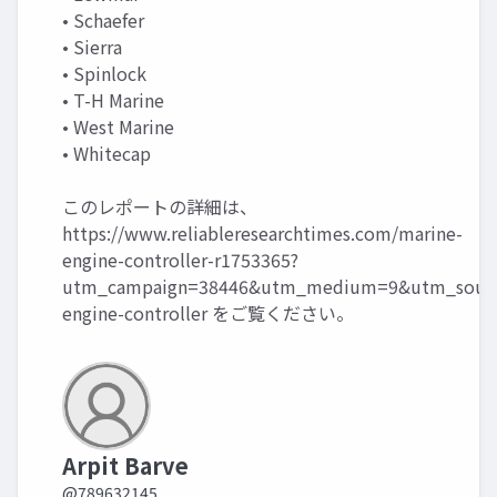
• Schaefer
• Sierra
• Spinlock
• T-H Marine
• West Marine
• Whitecap
このレポートの詳細は、
https://www.reliableresearchtimes.com/marine-
engine-controller-r1753365?
utm_campaign=38446&utm_medium=9&utm_sourc
engine-controller
をご覧ください。
Arpit Barve
@789632145